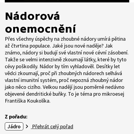
Nádorová
onemocnění
Přes všechny úspěchy na zhoubné nádory umírá pětina
až čtvrtina populace. Jaké jsou nové naděje? Jak
známo, nádory si budují své vlastní nové cévní zásobení.
Takže se velmi intenzivně zkoumají látky, které by tyto
cévy poškodily. Nádor by tím vyhladověl. Desítky let
vědci zkoumají, proč při zhoubných nádorech selhává
vlastní imunitní systém, proč nepozná zhoubný nádor
jako něco cizího. Velkou nadějí jsou poměrně nedávno
objevené dendritické buňky. To je téma pro mikroesej
Františka Koukolíka.
Z pořadu:
Jádro
Přehrát celý pořad