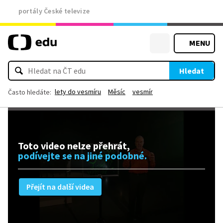
portály České televize
MENU
Hledat
lety do vesmíru
Měsíc
vesmír
Často hledáte:
Toto video nelze přehrát,
podívejte se na jiné podobné.
Přejít na další videa