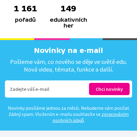
1 161
149
pořadů
edukativních
her
Novinky na e-mail
Pošleme vám, co nového se děje ve světě edu.
Nová videa, témata, funkce a další.
Novinky posíláme jednou za měsíc. Nebudeme vám posílat
žádný spam. Vložením e-mailu souhlasíte se
zpracováním
osobních údajů
.