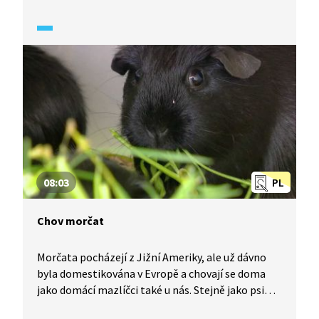
byste o něm měli vědět.
08:03
PL
Chov morčat
Morčata pocházejí z Jižní Ameriky, ale už dávno
byla domestikována v Evropě a chovají se doma
jako domácí mazlíčci také u nás. Stejně jako psi
získávají i morčata medaile, poháry a světový