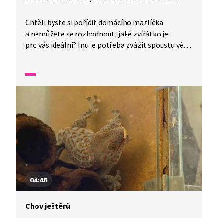
Chtěli byste si pořídit domácího mazlíčka
a nemůžete se rozhodnout, jaké zvířátko je
pro vás ideální? Inu je potřeba zvážit spoustu věcí.
Například, kolik času jste ochotni svému
mazlíčkovi věnovat, jaké jsou vaše možnosti
ohledně vybavení a financování domácího miláčka.
Pojďme to rozebrat s Inžou do jeho laborky.
04:46
Chov ještěrů