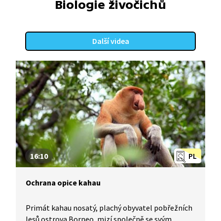
Biologie živočichů
Další videa
16:10
PL
Ochrana opice kahau
Primát kahau nosatý, plachý obyvatel pobřežních
lesů ostrova Borneo, mizí společně se svým