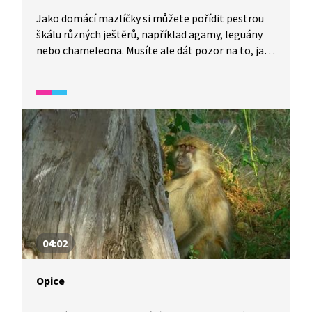
Jako domácí mazlíčky si můžete pořídit pestrou
škálu různých ještěrů, například agamy, leguány
nebo chameleona. Musíte ale dát pozor na to, jaké
jedince dáte společně do jednoho terária, aby se
nepokousali při boji o přízeň samičky. Šikovný
chovatel může dokonce odchovat malé ještěrky.
04:02
Opice