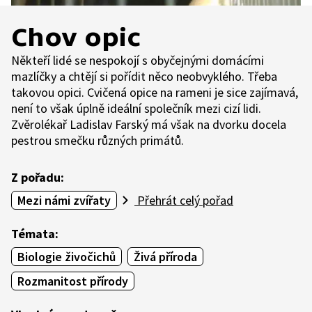
Chov opic
Někteří lidé se nespokojí s obyčejnými domácími
mazlíčky a chtějí si pořídit něco neobvyklého. Třeba
takovou opici. Cvičená opice na rameni je sice zajímavá,
není to však úplně ideální společník mezi cizí lidi.
Zvěrolékař Ladislav Farský má však na dvorku docela
pestrou smečku různých primátů.
Z pořadu:
Mezi námi zvířaty
Přehrát celý pořad
Témata:
Biologie živočichů
Živá příroda
Rozmanitost přírody