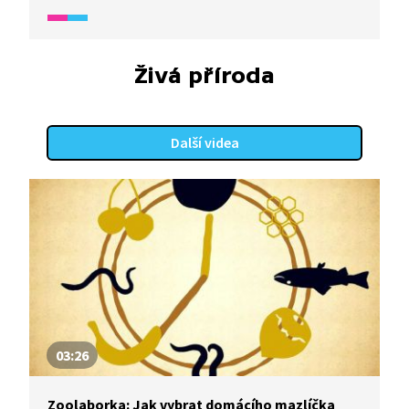
obdiv. Chcete chovat morče? Podívejte se, jak
na to.
Živá příroda
Další videa
03:26
Zoolaborka: Jak vybrat domácího mazlíčka