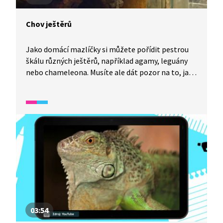
Chov ještěrů
Jako domácí mazlíčky si můžete pořídit pestrou
škálu různých ještěrů, například agamy, leguány
nebo chameleona. Musíte ale dát pozor na to, jaké
jedince dáte společně do jednoho terária, aby se
nepokousali při boji o přízeň samičky. Šikovný
chovatel může dokonce odchovat malé ještěrky.
03:54