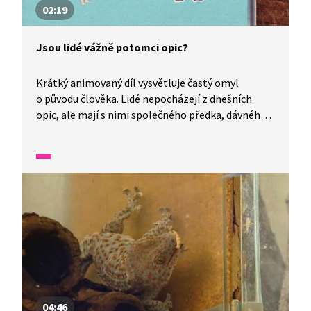
02:19
Jsou lidé vážně potomci opic?
Krátký animovaný díl vysvětluje častý omyl
o původu člověka. Lidé nepocházejí z dnešních
opic, ale mají s nimi společného předka, dávného
primáta, který žil v minulosti. Děti se dozvědí, že
člověk patří mezi primáty stejně jako opice a sdílí
s nimi některé znaky, jako jsou protistojné palce,
nehty nebo postavení očí vpředu. Díl pomáhá
pochopit základní principy příbuznosti mezi
organismy.
04:46