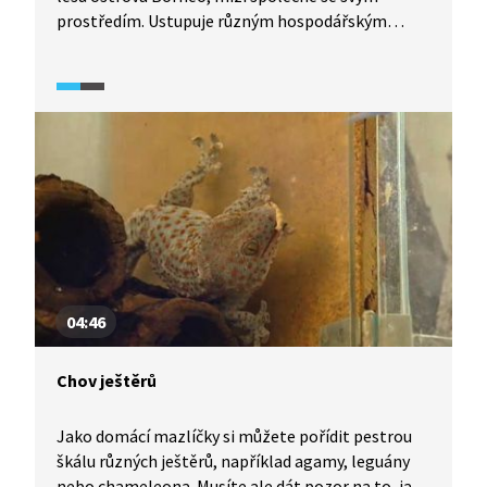
prostředím. Ustupuje různým hospodářským
aktivitám, od těžby uhlí po plantáže olejné palmy.
Ustupuje, ale nemá kam. Jinde než v mangrovech
totiž přežít nedokáže. Přírodovědec Stanislav
Lhota tyto ohrožené opice studuje a usiluje
o jejich ochranu v oblasti balikpapanského zálivu.
Usiluje o ochranu celého prostředí, ve kterém žijí.
Prostředí, kde zatím ještě existuje nepřerušené
propojení pobřežních mělkých vod, mangrovů
a nížinného deštného lesa.
04:46
Chov ještěrů
Jako domácí mazlíčky si můžete pořídit pestrou
škálu různých ještěrů, například agamy, leguány
nebo chameleona. Musíte ale dát pozor na to, jaké