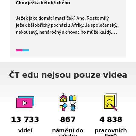
Chov ježka bělobřichého
Ježek jako domácí mazlíček? Ano. Roztomilý
ježek bělobřichý pochází z Afriky. Je společenský,
nekousavý, nenáročný a chovat ho může každý,
kdo je ochotný mu věnovat péči. Podívejte se, jak
s ním zacházet a co mu zajistit pro dostatečné
pohodlí.
ČT edu nejsou pouze videa
13 733
867
4 838
videí
námětů do
pracovních