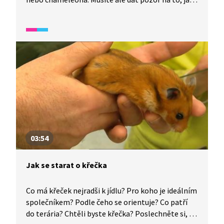
jedince dáte společně do jednoho terária, aby se
nepokousali při boji o přízeň samičky. Šikovný
chovatel může dokonce odchovat malé ještěrky.
03:54
Jak se starat o křečka
Co má křeček nejradši k jídlu? Pro koho je ideálním
společníkem? Podle čeho se orientuje? Co patří
do terária? Chtěli byste křečka? Poslechněte si, co