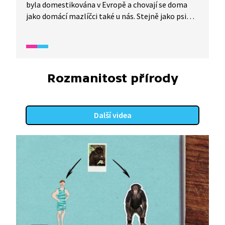
byla domestikována v Evropě a chovají se doma
jako domácí mazlíčci také u nás. Stejně jako psi
získávají i morčata medaile, poháry a světový
obdiv. Chcete chovat morče? Podívejte se, jak
na to.
Rozmanitost přírody
Další videa