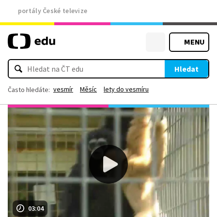
portály České televize
MENU
Hledat
vesmír
Měsíc
lety do vesmíru
Často hledáte:
03:04