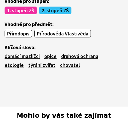
Vhodné pro stupeň:
1. stupeň ZŠ
2. stupeň ZŠ
Vhodné pro předmět:
Přírodopis
Přírodověda Vlastivěda
Klíčová slova:
domácí mazlíčci
opice
druhová ochrana
etologie
týrání zvířat
chovatel
Mohlo by vás také zajímat