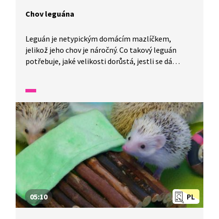
Chov leguána
Leguán je netypickým domácím mazlíčkem,
jelikož jeho chov je náročný. Co takový leguán
potřebuje, jaké velikosti dorůstá, jestli se dá
vycvičit a pro koho je jeho chov vhodný, se dozvíte
v reportáži z Wifiny.
05:10
PL