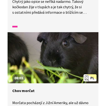
Chytrý jako opice se neříká nadarmo. Takový
kočkodan žije v tlupách a je tak chytrý, že si
s ostatními předává informace o blížícím se
nebezpečí. Ve městech kočkodani lidem dokážou
dost znepříjemnit život. Lezou do aut, očešou jim
úrodu ovoce. Ale zato v přírodě je na ně radost
pohledět. Africká příroda je fascinující organismus.
Druhý největší a zároveň nejteplejší kontinent
světa. Proto se neváhejte vydat za dalším
dobrodružstvím právě sem.
08:03
PL
Chov morčat
Morčata pocházejí z Jižní Ameriky, ale už dávno