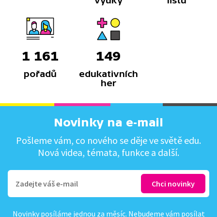
výuky
listů
1 161
149
pořadů
edukativních
her
Novinky na e-mail
Pošleme vám, co nového se děje ve světě edu.
Nová videa, témata, funkce a další.
Novinky posíláme jednou za měsíc. Nebudeme vám posílat