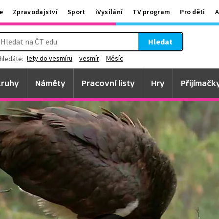
e
Zpravodajství
Sport
iVysílání
TV program
Pro děti
A
Hledat
lety do vesmíru
vesmír
Měsíc
hledáte:
ruhy
Náměty
Pracovní listy
Hry
Přijímačk