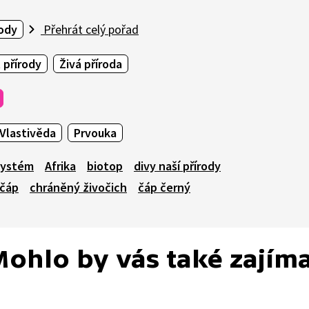
rody
Přehrát celý pořad
 přírody
Živá příroda
Vlastivěda
Prvouka
systém
Afrika
biotop
divy naší přírody
čáp
chráněný živočich
čáp černý
ohlo by vás také zajím