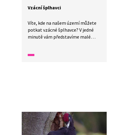
Vzácní šplhavci
Víte, kde na našem území můžete
potkat vzácné šplhavce? V jedné
minutě vám představíme malé
zázraky fauny a flóry v naší zemi.