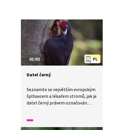
01:02
PL
Datel černý
Seznamte se největším evropským
šplhavcem a lékařem stromů, jak je
datel černý právem označován.
V jedné minutě vám představíme
malé zázraky fauny a flory v naší
zemi.