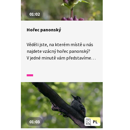
01:02
Hořec panonský
Věděli jste, na kterém místě u nás
najdete vzácný hořec panonský?
V jedné minutě vám představíme
malé zázraky fauny a flory v naší
zemi.
01:03
PL