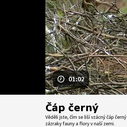
01:02
Čáp černý
Věděli jste, čím se liší vzácný čáp če
zázraky fauny a flory v naší zemi.