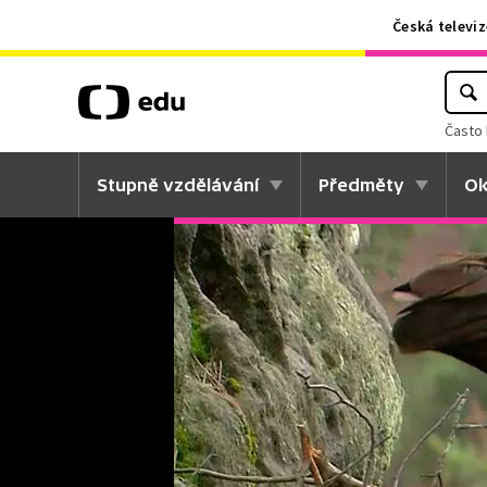
Česká televiz
Často 
Stupně vzdělávání
Předměty
Ok