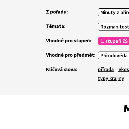
Z pořadu:
Minuty z pří
Témata:
Rozmanitost
Vhodné pro stupeň:
1. stupeň ZŠ
Vhodné pro předmět:
Přírodověda 
Klíčová slova:
příroda
eko
typy krajiny
M