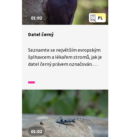
01:02
PL
Datel černý
Seznamte se největším evropským
šplhavcem a lékařem stromů, jak je
datel černý právem označován.
V jedné minutě vám představíme
malé zázraky fauny a flory v naší
zemi.
01:02