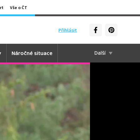
rt
Vše o ČT
Přihlásit
y
Náročné situace
Další