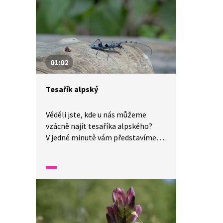
01:02
Tesařík alpský
Věděli jste, kde u nás můžeme
vzácně najít tesaříka alpského?
V jedné minutě vám představíme
malé zázraky fauny a flory v naší
zemi.