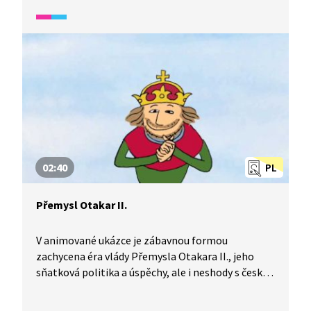
02:40
PL
Přemysl Otakar II.
V animované ukázce je zábavnou formou
zachycena éra vlády Přemysla Otakara II., jeho
sňatková politika a úspěchy, ale i neshody s českou
šlechtou a císařem, které nakonec vedly k jeho
pádu v bitvě na Moravském poli.