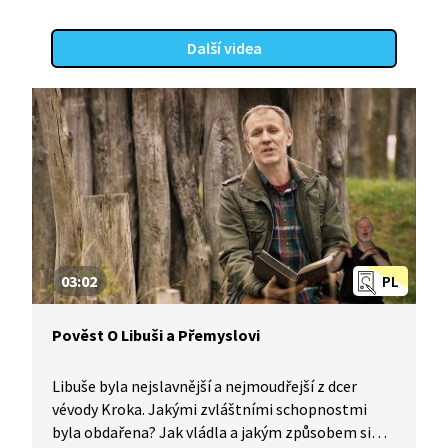
Další videa
03:02
PL
Pověst O Libuši a Přemyslovi
Libuše byla nejslavnější a nejmoudřejší z dcer
vévody Kroka. Jakými zvláštními schopnostmi
byla obdařena? Jak vládla a jakým způsobem si