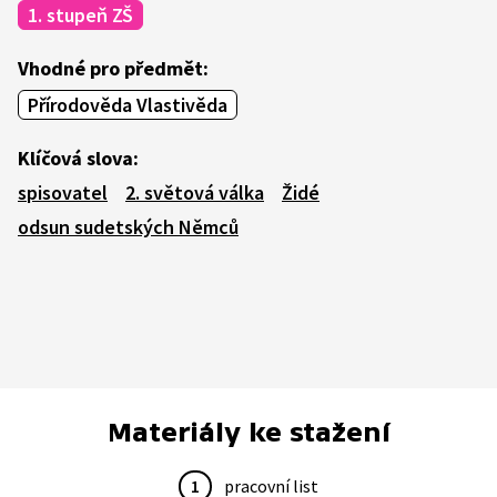
1. stupeň ZŠ
Vhodné pro předmět:
Přírodověda Vlastivěda
Klíčová slova:
spisovatel
2. světová válka
Židé
odsun sudetských Němců
Materiály ke stažení
1
pracovní list