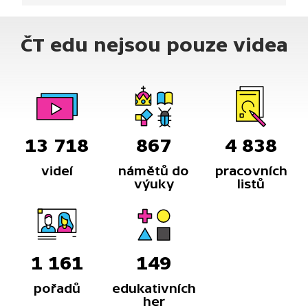
ČT edu nejsou pouze videa
13 718
867
4 838
videí
námětů do
pracovních
výuky
listů
1 161
149
pořadů
edukativních
her