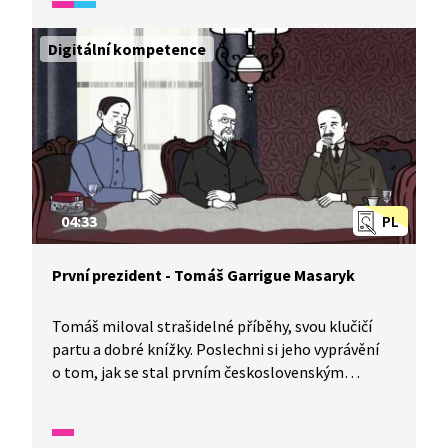
Digitální kompetence
04:33
PL
První prezident - Tomáš Garrigue Masaryk
Tomáš miloval strašidelné příběhy, svou klučičí
partu a dobré knížky. Poslechni si jeho vyprávění
o tom, jak se stal prvním československým
prezidentem.