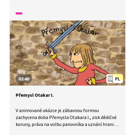
našla svého manžela? A proč se vlastně rozhodla
vdát? Poslouchejte vyprávění ze Starých pověstí
českých, které je tlumočeno do znakového jazyka.
02:40
PL
Přemysl Otakar I.
V animované ukázce je zábavnou formou
zachycena doba Přemysla Otakara I., zisk dědičné
koruny, práva na volbu panovníka a uznání hranic
českého státu.