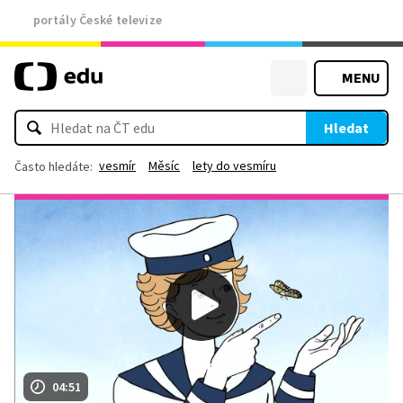
portály České televize
MENU
Hledat
vesmír
Měsíc
lety do vesmíru
Často hledáte:
04:51