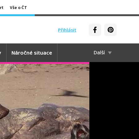
rt
Vše o ČT
Přihlásit
y
Náročné situace
Další