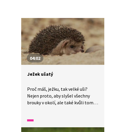
04:02
Ježek ušatý
Proč máš, ježku, tak velké uši?
Nejen proto, aby slyšel všechny
brouky v okolí, ale také kvůli tomu,
že mu uši slouží jako chladiče.
Ochlazují mu krev. A to se v poušti
velmi hodí. Ježek ušatý loví
především v noci. Není však sám,