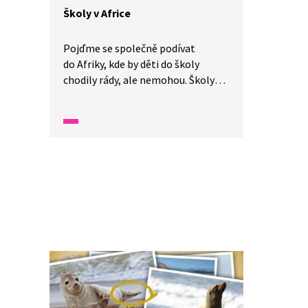
Školy v Africe
Pojďme se společně podívat
do Afriky, kde by děti do školy
chodily rády, ale nemohou. Školy
zde buď vůbec nejsou, anebo jsou
nekvalitní. Učí zde často učitelé,
kteří sami nemají dostatečné
vzdělání. Velmi těžké to také mají
děti ve státech, kde zuří válka, jako
je například Sýrie. Do školy nechodí
ani tisíce dětí, jež jsou s rodiči
na útěku.