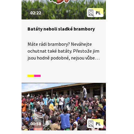
a při běhu jim slouží jako atletická
tretra.
02:22
PL
Batáty neboli sladké brambory
Máte rádi brambory? Neváhejte
ochutnat také batáty. Přestože jim
jsou hodně podobné, nejsou vůbec
příbuzné. Batáty sice pocházejí
také z Jižní Ameriky, ale jsou sladší,
mají více vitamínů a jsou starší.
Proto jsou také dražší než
brambory. Údajně se také jedná
o jedno z prvních jídel, které člověk
jedl. V Peru se našly zbytky batátů
staré přes 10 000 let.
00:58
PL