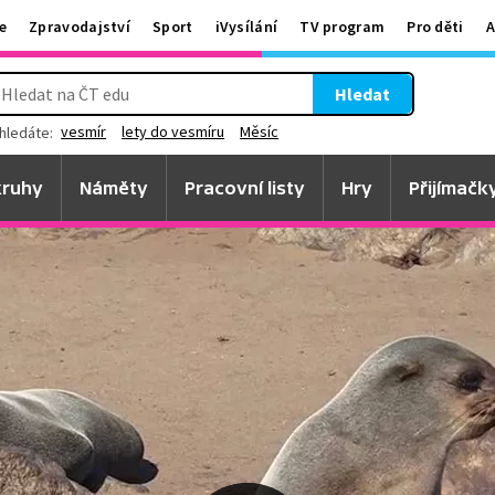
e
Zpravodajství
Sport
iVysílání
TV program
Pro děti
A
Hledat
vesmír
lety do vesmíru
Měsíc
hledáte:
ruhy
Náměty
Pracovní listy
Hry
Přijímačk