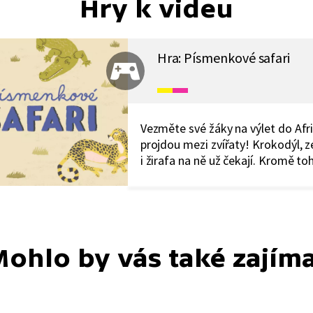
Hry k videu
Hra: Písmenkové safari
Vezměte své žáky na výlet do Afri
projdou mezi zvířaty! Krokodýl, z
i žirafa na ně už čekají. Kromě to
naučí spoustu nového o afrických
zvířatech, zopakují si také hravo
celou abecedu.
ohlo by vás také zajím