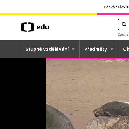
Česká televiz
Často 
Stupně vzdělávání
Předměty
Ok