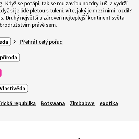
. Když se potápí, tak se mu zavřou nozdry i uši a vydrží
ž si je lidé pletou s tuleni. Víte, jaký je mezi nimi rozdíl?
us. Druhý největší a zároveň nejteplejší kontinent světa.
obrodružstvím právě sem.
ceda
Přehrát celý pořad
 příroda
Vlastivěda
rická republika
Botswana
Zimbabwe
exotika