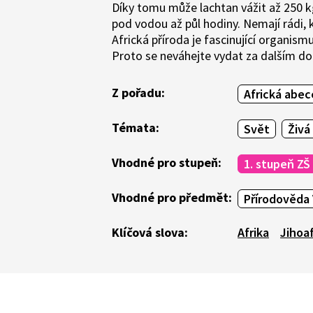
Díky tomu může lachtan vážit až 250 kg
pod vodou až půl hodiny. Nemají rádi, kdy
Africká příroda je fascinující organism
Proto se neváhejte vydat za dalším d
Z pořadu:
Africká abe
Témata:
Svět
Živá
Vhodné pro stupeň:
1. stupeň ZŠ
Vhodné pro předmět:
Přírodověda 
Klíčová slova:
Afrika
Jihoaf