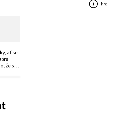
1
hra
ky, ať se
ebra
ho, že se
u formou
at