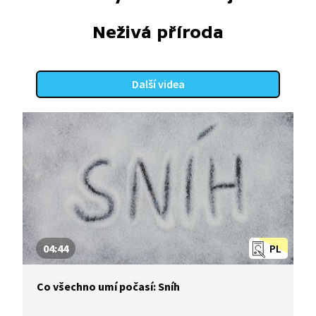
Neživá příroda
Další videa
04:44
PL
Co všechno umí počasí: Sníh