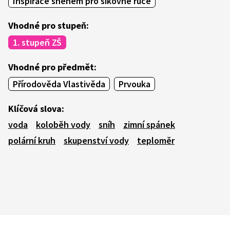
Inspirace sněhem pro šikovné ruce
Vhodné pro stupeň:
1. stupeň ZŠ
Vhodné pro předmět:
Přírodověda Vlastivěda
Prvouka
Klíčová slova:
voda
koloběh vody
sníh
zimní spánek
polární kruh
skupenství vody
teploměr