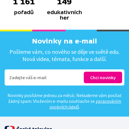
1 161
149
pořadů
edukativních
her
Novinky na e-mail
Pošleme vám, co nového se děje ve světě edu.
Nová videa, témata, funkce a další.
Novinky posíláme jednou za měsíc. Nebudeme vám posílat
žádný spam. Vložením e-mailu souhlasíte se
zpracováním
osobních údajů
.