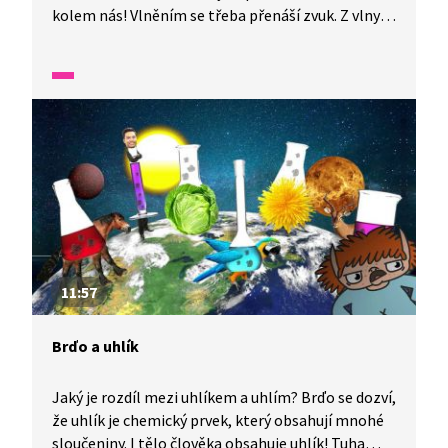
kolem nás! Vlněním se třeba přenáší zvuk. Z vlny
se ale také pletou svetry a na stadionu se dělá
„mexická vlna“. Brďo vám prozradí, kdo může
za to, že se vlní moře.
11:57
Brďo a uhlík
Jaký je rozdíl mezi uhlíkem a uhlím? Brďo se dozví,
že uhlík je chemický prvek, který obsahují mnohé
sloučeniny. I tělo člověka obsahuje uhlík! Tuha