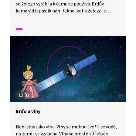
se železo vyrábí a k čemu se používá. Brďův
kamarád trpaslík nám řekne, kolik železa je
v lidském těle, zda máme svaly ze železa a komu
se říká železný muž. Víte, jestli magnet přitahuje
výrobky ze železa? Prozkoumejte to jako Brďo.
11:32
Brďo a vlny
Není vlna jako vlna. Vlny se mohou tvořit ve vodě,
na zemi i ve vzduchu. Vlny se prostě šíří všude