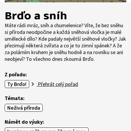
Brďo a sníh
Máte rádi mráz, sníh a chumelenice? Víte, že bez sněhu
si příroda neodpočine a každá sněhová vločka je malé
umělecké dílo? Kde padaly největší sněhové vločky? Jak
přezimují některá zvířata a co je to zimní spánek? A že
za polárním kruhem je sněhu hodně a na rovníku se ani
neobjeví? To všechno dnes zkoumá Brďo.
Z pořadu:
Ty Brďo!
Přehrát celý pořad
Témata:
Neživá příroda
Námět do výuky: