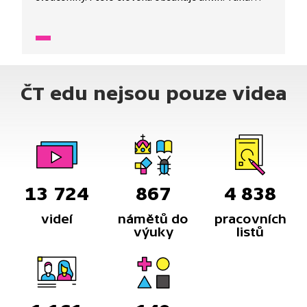
a diamant jsou dokonce dost blízcí příbuzní.
Radiouhlíkovou metodu používají archeologové
při zjišťování stáří nalezených předmětů, aktivní
uhlí nám zase pomáhá při žaludeční nevolnosti
a dřevěné uhlí při grilování.
ČT edu nejsou pouze videa
13 724
867
4 838
videí
námětů do
pracovních
výuky
listů