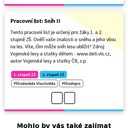
Pracovní list: Sníh II
Tento pracovní list je určený pro žáky 1. a 2.
stupně ZŠ. Ověří vaše znalosti o sněhu a jeho vlivu
na les. Víte, čím může sníh lesu ublížit? Zdroj:
Vojenské lesy a statky dětem - www.deti.vls.cz,
autor Vojenské lesy a statky ČR, s.p.
1. stupeň ZŠ
2. stupeň ZŠ
Přírodověda Vlastivěda
Přírodopis
Mohlo by vás také zajímat