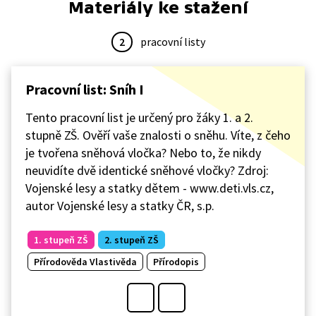
Materiály ke stažení
2
pracovní listy
Pracovní list: Sníh I
Tento pracovní list je určený pro žáky 1. a 2.
stupně ZŠ. Ověří vaše znalosti o sněhu. Víte, z čeho
je tvořena sněhová vločka? Nebo to, že nikdy
neuvidíte dvě identické sněhové vločky? Zdroj:
Vojenské lesy a statky dětem - www.deti.vls.cz,
autor Vojenské lesy a statky ČR, s.p.
1. stupeň ZŠ
2. stupeň ZŠ
Přírodověda Vlastivěda
Přírodopis