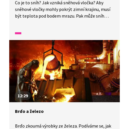
Co je to sníh? Jak vzniká sněhová vločka? Aby
sněhové vločky mohly pokrýt zimní krajinu, musí
být teplota pod bodem mrazu. Pak může sníh
vytvořit na zemi peřinu, ve které se objeví
zajímavé stopy. A věděli jste, že na světě neexistují
dvě stejné sněhové vločky?
12:29
Brďo a železo
Brďo zkoumá výrobky ze železa. Podíváme se, jak