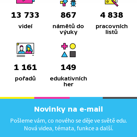
13 733
867
4 838
videí
námětů do
pracovních
výuky
listů
1 161
149
pořadů
edukativních
her
Novinky na e-mail
Pošleme vám, co nového se děje ve světě edu.
Nová videa, témata, funkce a další.