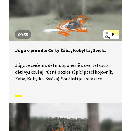
09:55
PL
Jóga v přírodě: Cviky Žába, Kobylka, Svíčka
Jógové cvičení s dětmi. Společně s cvičitelkou si
děti vyzkoušejí různé pozice (Spící ptačí bojovník,
Žába, Kobylka, Svíčka). Součástí je i relaxace
a vyprávění příběhů spojených s jednotlivými cviky.