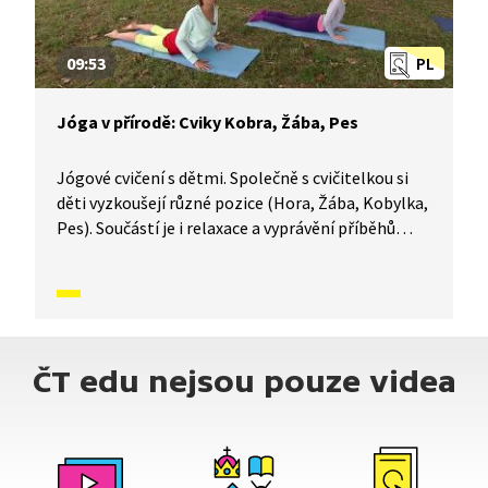
09:53
PL
Jóga v přírodě: Cviky Kobra, Žába, Pes
Jógové cvičení s dětmi. Společně s cvičitelkou si
děti vyzkoušejí různé pozice (Hora, Žába, Kobylka,
Pes). Součástí je i relaxace a vyprávění příběhů
spojených s jednotlivými cviky.
ČT edu nejsou pouze videa