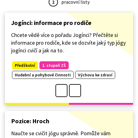
2
pracovní listy
Jogínci: informace pro rodiče
Chcete vědě více o pořadu Jogínci? Přečtěte si
informace pro rodiče, kde se dozvíte jaký typ jógy
jogínci cvičí a jak na to.
Předškolní
1. stupeň ZŠ
Hudební a pohybové činnosti
Výchova ke zdraví
Pozice: Hroch
Naučte se cvičit jógu správně. Pomůže vám