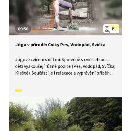
09:58
PL
Jóga v přírodě: Cviky Pes, Vodopád, Svíčka
Jógové cvičení s dětmi. Společně s cvičitelkou si
děti vyzkoušejí různé pozice (Pes, Vodopád, Svíčka,
Kleště). Součástí je i relaxace a vyprávění příběhů
spojených s jednotlivými cviky.