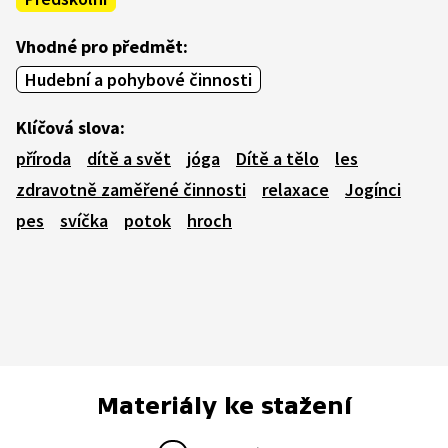
Vhodné pro předmět:
Hudební a pohybové činnosti
Klíčová slova:
příroda
dítě a svět
jóga
Dítě a tělo
les
zdravotně zaměřené činnosti
relaxace
Jogínci
pes
svíčka
potok
hroch
Materiály ke stažení