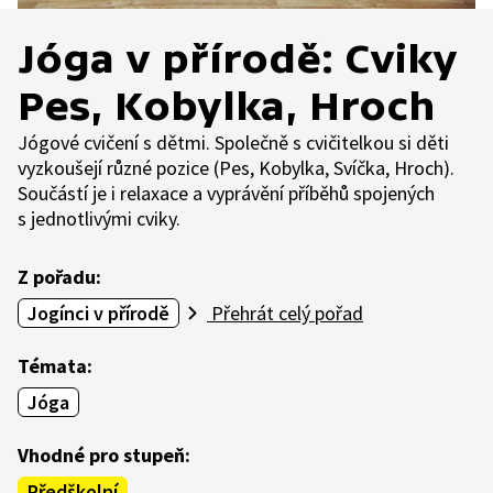
Jóga v přírodě: Cviky
Pes, Kobylka, Hroch
Jógové cvičení s dětmi. Společně s cvičitelkou si děti
vyzkoušejí různé pozice (Pes, Kobylka, Svíčka, Hroch).
Součástí je i relaxace a vyprávění příběhů spojených
s jednotlivými cviky.
Z pořadu:
Jogínci v přírodě
Přehrát celý pořad
Témata:
Jóga
Vhodné pro stupeň:
Předškolní