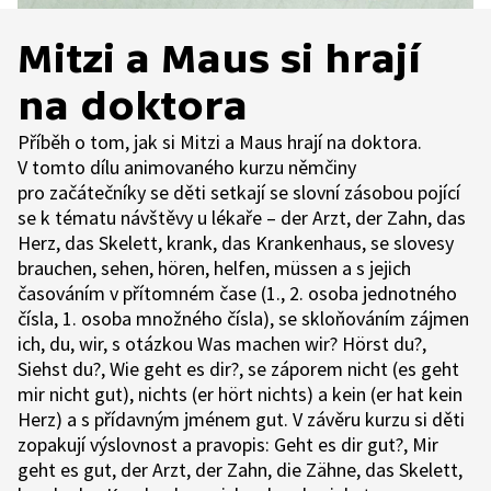
Mitzi a Maus si hrají
na doktora
Příběh o tom, jak si Mitzi a Maus hrají na doktora.
V tomto dílu animovaného kurzu němčiny
pro začátečníky se děti setkají se slovní zásobou pojící
se k tématu návštěvy u lékaře – der Arzt, der Zahn, das
Herz, das Skelett, krank, das Krankenhaus, se slovesy
brauchen, sehen, hören, helfen, müssen a s jejich
časováním v přítomném čase (1., 2. osoba jednotného
čísla, 1. osoba množného čísla), se skloňováním zájmen
ich, du, wir, s otázkou Was machen wir? Hörst du?,
Siehst du?, Wie geht es dir?, se záporem nicht (es geht
mir nicht gut), nichts (er hört nichts) a kein (er hat kein
Herz) a s přídavným jménem gut. V závěru kurzu si děti
zopakují výslovnost a pravopis: Geht es dir gut?, Mir
geht es gut, der Arzt, der Zahn, die Zähne, das Skelett,