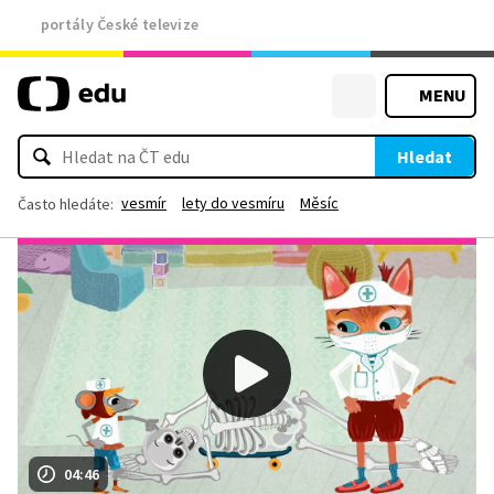
portály České televize
MENU
Hledat
vesmír
lety do vesmíru
Měsíc
Často hledáte:
04:46