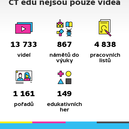
ČT edu nejsou pouze videa
13 733
867
4 838
videí
námětů do
pracovních
výuky
listů
1 161
149
pořadů
edukativních
her