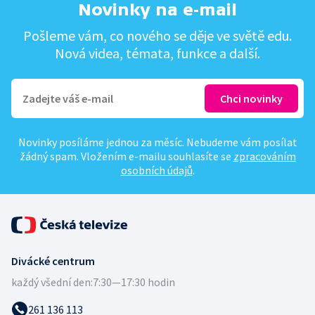
Novinky na e-mail
Pošleme vám, co nového se děje ve světě edu.
Nová videa, témata, funkce a další.
Novinky posíláme jednou za měsíc. Nebudeme vám posílat
žádný spam. Vložením e-mailu souhlasíte se
zpracováním
osobních údajů
.