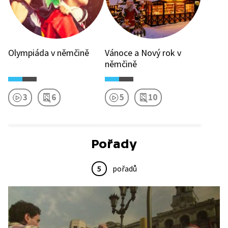
Olympiáda v němčině
Vánoce a Nový rok v
němčině
3
6
5
10
Pořady
5
pořadů