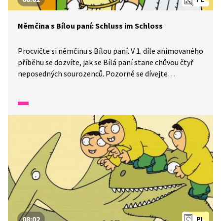
Němčina s Bílou paní: Schluss im Schloss
Procvičte si němčinu s Bílou paní. V 1. díle animovaného
příběhu se dozvíte, jak se Bílá paní stane chůvou čtyř
neposedných sourozenců. Pozorně se dívejte
a poslouchejte, dozvíte se, jaké má kouzelné
schopnosti.
08:02
PL