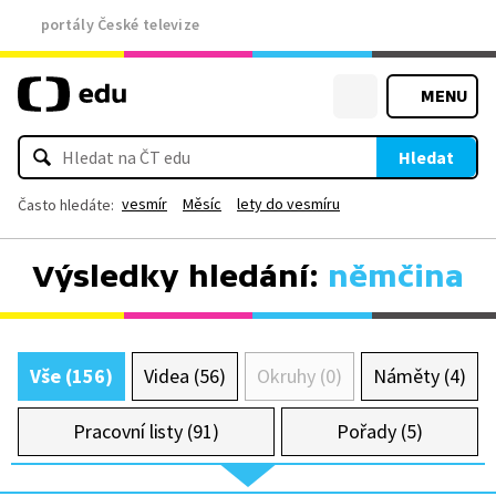
portály České televize
MENU
Hledat
vesmír
Měsíc
lety do vesmíru
Často hledáte:
Výsledky hledání:
němčina
Vše (156)
Videa (56)
Okruhy (0)
Náměty (4)
Pracovní listy (91)
Pořady (5)