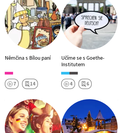
Němčina s Bílou paní
Učíme se s Goethe-
Institutem
7
14
4
6