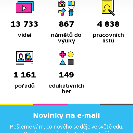
13 733
867
4 838
videí
námětů do
pracovních
výuky
listů
1 161
149
pořadů
edukativních
her
Novinky na e-mail
Pošleme vám, co nového se děje ve světě edu.