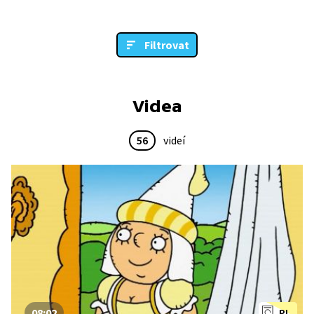
Filtrovat
Videa
56
videí
08:02
PL