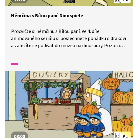
Němčina s Bílou paní: Dinospiele
Procvičte si němčinu s Bílou paní. Ve 4. díle
animovaného seriálu si poslechnete pohádku o drakovi
a zaletíte se podívat do muzea na dinosaury. Pozorně
se dívejte a poslouchejte, uvidíte, jak z dinosaura může
vzniknout drak.
08:00
PL