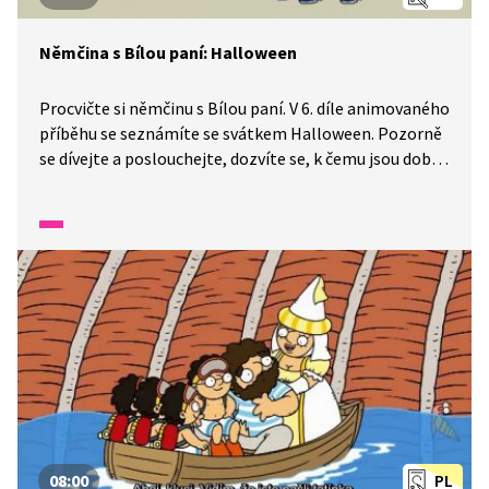
Němčina s Bílou paní: Halloween
Procvičte si němčinu s Bílou paní. V 6. díle animovaného
příběhu se seznámíte se svátkem Halloween. Pozorně
se dívejte a poslouchejte, dozvíte se, k čemu jsou dobré
vyřezávané dýně.
08:00
PL