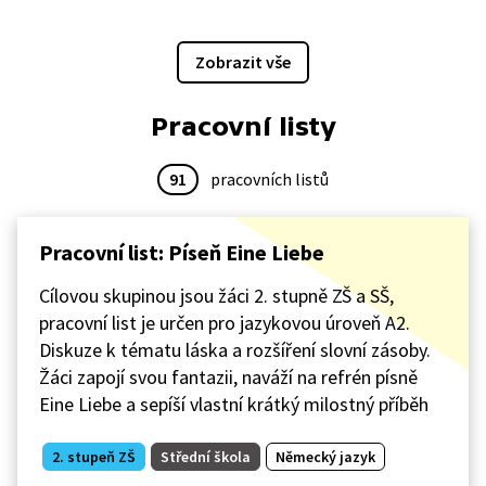
Zobrazit vše
Pracovní listy
91
pracovních listů
Pracovní list: Píseň Eine Liebe
Cílovou skupinou jsou žáci 2. stupně ZŠ a SŠ,
pracovní list je určen pro jazykovou úroveň A2.
Diskuze k tématu láska a rozšíření slovní zásoby.
Žáci zapojí svou fantazii, naváží na refrén písně
Eine Liebe a sepíší vlastní krátký milostný příběh
2. stupeň ZŠ
Střední škola
Německý jazyk