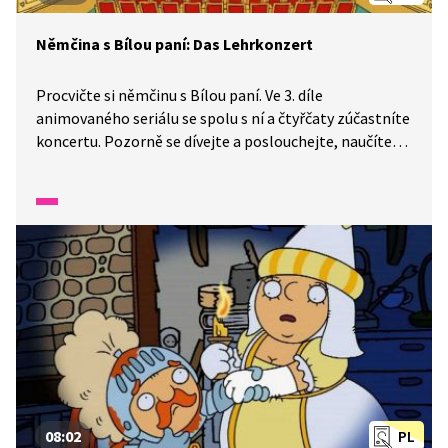
Němčina s Bílou paní: Das Lehrkonzert
Procvičte si němčinu s Bílou paní. Ve 3. díle
animovaného seriálu se spolu s ní a čtyřčaty zúčastníte
koncertu. Pozorně se dívejte a poslouchejte, naučíte
se, jak se správně chovat v divadle.
08:02
PL