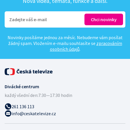
Nová videa, témata, funkce a další.
Novinky posíláme jednou za měsíc. Nebudeme vám posílat
žádný spam. Vložením e-mailu souhlasíte se
zpracováním
osobních údajů
.