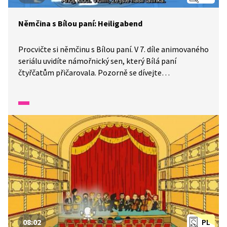
Němčina s Bílou paní: Heiligabend
Procvičte si němčinu s Bílou paní. V 7. díle animovaného
seriálu uvidíte námořnický sen, který Bílá paní
čtyřčatům přičarovala. Pozorně se dívejte
a poslouchejte, dozvíte se, jak se dostanou z břicha
velryby a jestli tatínek stihne přijet na Vánoce domů.
08:02
PL