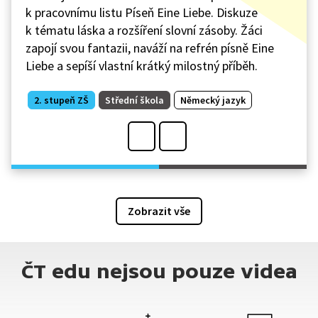
k pracovnímu listu Píseň Eine Liebe. Diskuze
k tématu láska a rozšíření slovní zásoby. Žáci
zapojí svou fantazii, naváží na refrén písně Eine
Liebe a sepíší vlastní krátký milostný příběh.
2. stupeň ZŠ
Střední škola
Německý jazyk
Zobrazit vše
ČT edu nejsou pouze videa