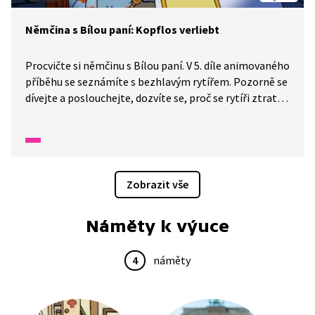
Němčina s Bílou paní: Kopflos verliebt
Procvičte si němčinu s Bílou paní. V 5. díle animovaného
příběhu se seznámíte s bezhlavým rytířem. Pozorně se
dívejte a poslouchejte, dozvíte se, proč se rytíři ztratila
hlava.
Zobrazit vše
Náměty k výuce
4
náměty