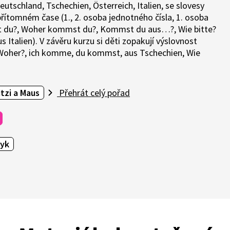
utschland, Tschechien, Österreich, Italien, se slovesy
řítomném čase (1., 2. osoba jednotného čísla, 1. osoba
ist du?, Woher kommst du?, Kommst du aus…?, Wie bitte?
 Italien). V závěru kurzu si děti zopakují výslovnost
in, Woher?, ich komme, du kommst, aus Tschechien, Wie
tzi a Maus
Přehrát celý pořad
yk