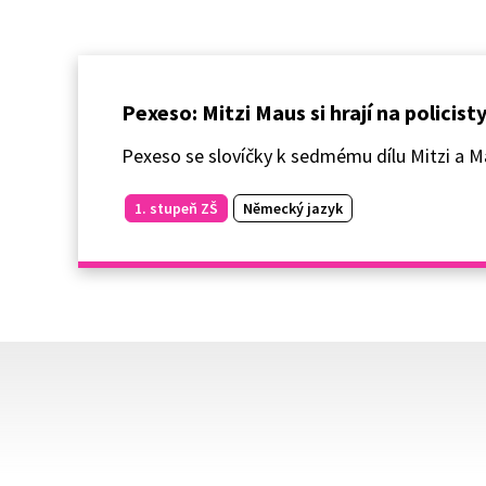
Pexeso: Mitzi Maus si hrají na policist
Pexeso se slovíčky k sedmému dílu Mitzi a Maus
1. stupeň ZŠ
Německý jazyk