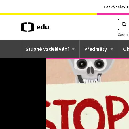
Česká televiz
Často 
Stupně vzdělávání
Předměty
Ok