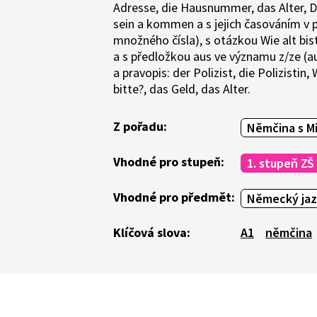
Adresse, die Hausnummer, das Alter, De
sein a kommen a s jejich časováním v p
množného čísla), s otázkou Wie alt b
a s předložkou aus ve významu z/ze (aus
a pravopis: der Polizist, die Polizist
bitte?, das Geld, das Alter.
Z pořadu:
Němčina s Mi
Vhodné pro stupeň:
1. stupeň ZŠ
Vhodné pro předmět:
Německý jaz
Klíčová slova:
A1
němčina