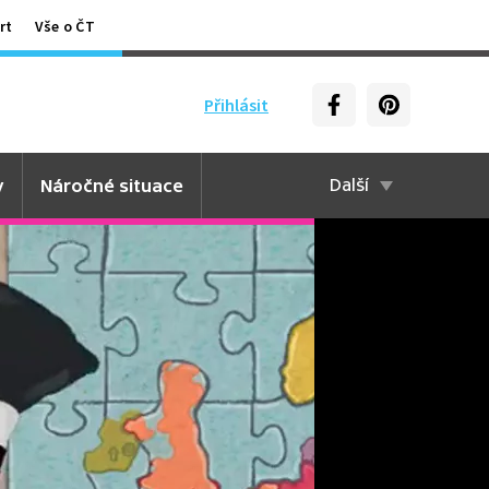
rt
Vše o ČT
Přihlásit
y
Náročné situace
Další