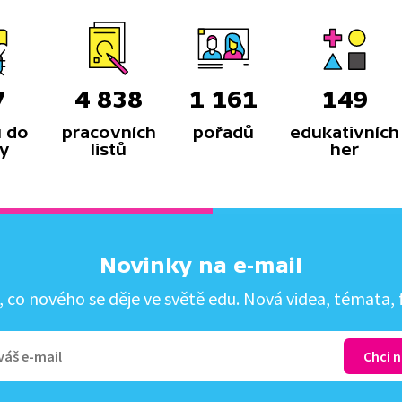
7
4 838
1 161
149
 do
pracovních
pořadů
edukativních
y
listů
her
Novinky na e-mail
co nového se děje ve světě edu. Nová videa, témata, f