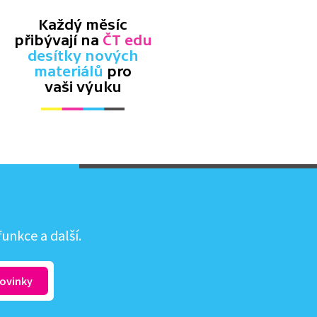
Každý měsíc
přibývají na
ČT edu
desítky nových
materiálů
pro
vaši výuku
unkce a další.