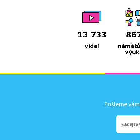
13 733
86
videí
námětů
výuk
Pošleme vám, 