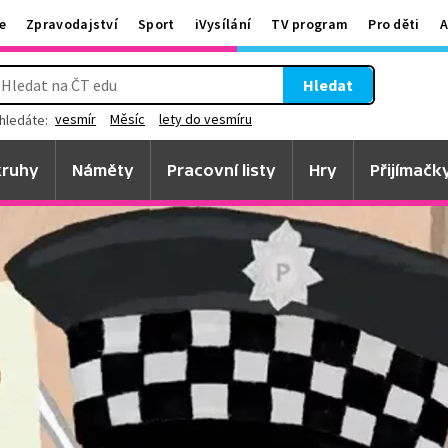
e
Zpravodajství
Sport
iVysílání
TV program
Pro děti
A
Hledat
vesmír
Měsíc
lety do vesmíru
hledáte:
ruhy
Náměty
Pracovní listy
Hry
Přijímačk