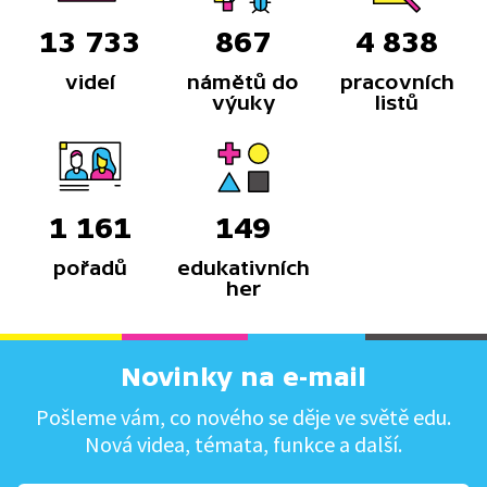
13 733
867
4 838
videí
námětů do
pracovních
výuky
listů
1 161
149
pořadů
edukativních
her
Novinky na e-mail
Pošleme vám, co nového se děje ve světě edu.
Nová videa, témata, funkce a další.