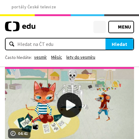
portály České televize
MENU
Hledat
vesmír
Měsíc
lety do vesmíru
Často hledáte:
04:41