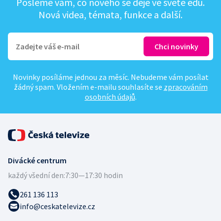
Pošleme vám, co nového se děje ve světě edu.
Nová videa, témata, funkce a další.
Novinky posíláme jednou za měsíc. Nebudeme vám posílat
žádný spam. Vložením e-mailu souhlasíte se
zpracováním
osobních údajů
.