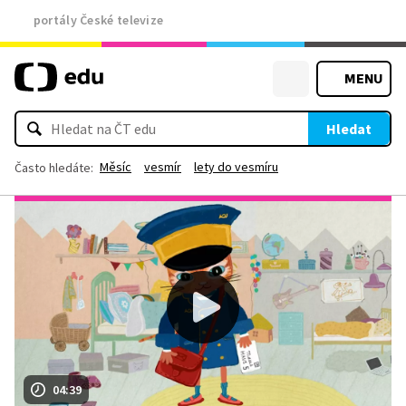
portály České televize
MENU
Hledat
Měsíc
vesmír
lety do vesmíru
Často hledáte:
04:39