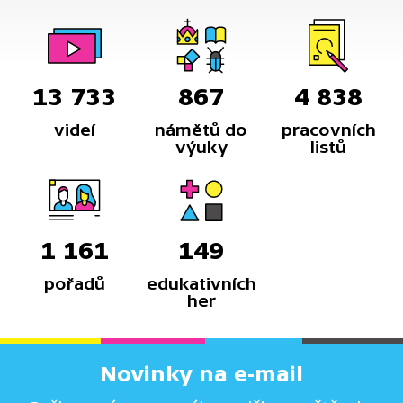
13 733
867
4 838
videí
námětů do
pracovních
výuky
listů
1 161
149
pořadů
edukativních
her
Novinky na e-mail