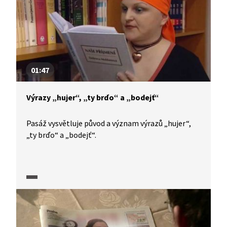
01:47
Výrazy „hujer“, „ty brďo“ a „bodejť“
Pasáž vysvětluje původ a význam výrazů „hujer“,
„ty brďo“ a „bodejť“.