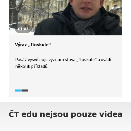
01:03
Výraz „floskule“
Pasáž vysvětluje význam slova „floskule“ a uvádí
několik příkladů.
ČT edu nejsou pouze videa