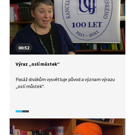
00:52
Výraz „oslí můstek“
Pasáž divákům vysvětluje původ a význam výrazu
„oslí můstek“.