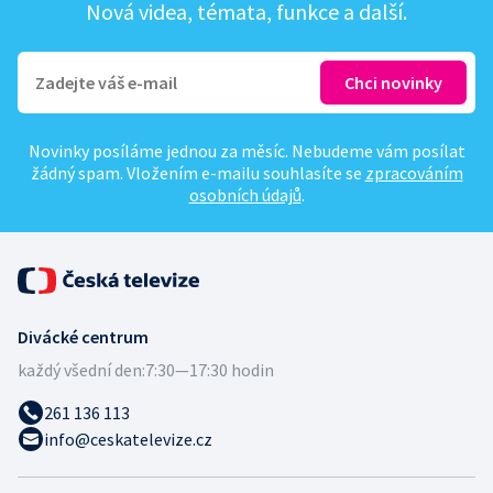
Nová videa, témata, funkce a další.
Novinky posíláme jednou za měsíc. Nebudeme vám posílat
žádný spam. Vložením e-mailu souhlasíte se
zpracováním
osobních údajů
.