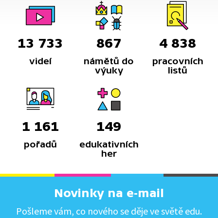
13 733
867
4 838
videí
námětů do
pracovních
výuky
listů
1 161
149
pořadů
edukativních
her
Novinky na e-mail
Pošleme vám, co nového se děje ve světě edu.