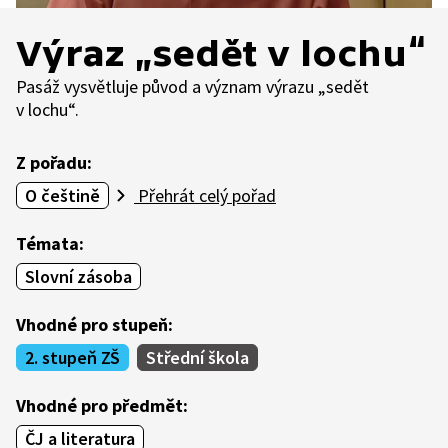
Výraz „sedět v lochu“
Pasáž vysvětluje původ a význam výrazu „sedět
v lochu“.
Z pořadu:
O češtině
Přehrát celý pořad
Témata:
Slovní zásoba
Vhodné pro stupeň:
2. stupeň ZŠ
Střední škola
Vhodné pro předmět:
ČJ a literatura