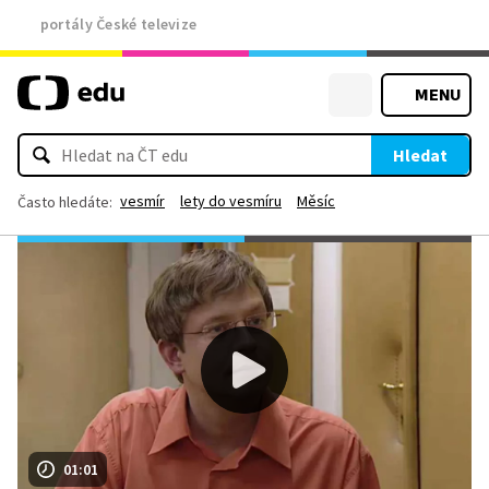
portály České televize
MENU
Hledat
vesmír
lety do vesmíru
Měsíc
Často hledáte:
01:01