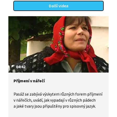
Další videa
04:42
Příjmení v nářečí
Pasáž se zabývá výskytem různých forem příjmení
v nářečích, uvádí, jak vypadají v různých pádech
a jaké tvary jsou připuštěny pro spisovný jazyk.