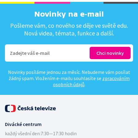
Novinky na e-mail
Pošleme vám, co nového se děje ve světě edu.
Nová videa, témata, funkce a další.
Novinky posíláme jednou za měsíc. Nebudeme vám posílat
žádný spam. Vložením e-mailu souhlasíte se
zpracováním
osobních údajů
.