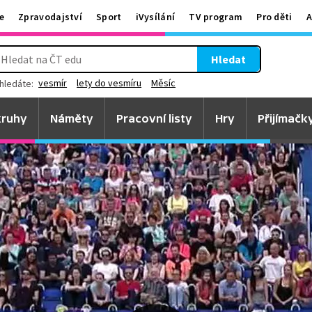
e
Zpravodajství
Sport
iVysílání
TV program
Pro děti
A
Hledat
vesmír
lety do vesmíru
Měsíc
hledáte:
ruhy
Náměty
Pracovní listy
Hry
Přijímačk