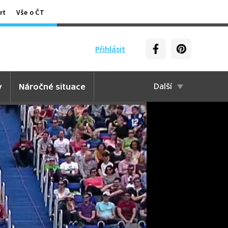
rt
Vše o ČT
Přihlásit
y
Náročné situace
Další