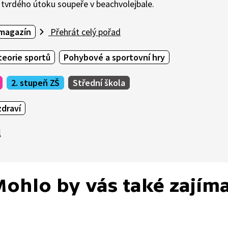
 tvrdého útoku soupeře v beachvolejbale.
 magazín
Přehrát celý pořad
teorie sportů
Pohybové a sportovní hry
2. stupeň ZŠ
Střední škola
draví
l
ohlo by vás také zajím