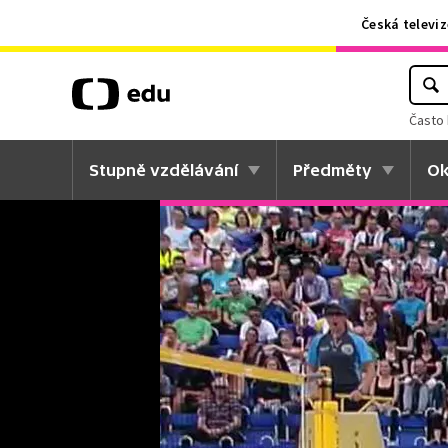
Česká televiz
Často 
Stupně vzdělávání
Předměty
Ok