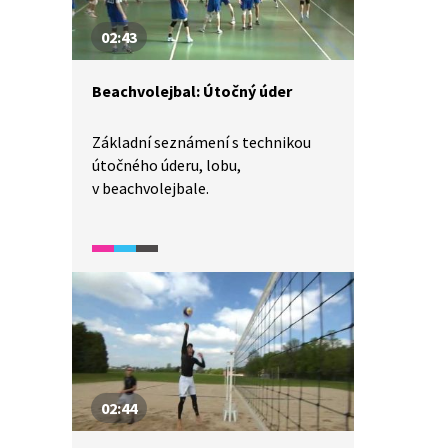
02:43
Beachvolejbal: Útočný úder
Základní seznámení s technikou
útočného úderu, lobu,
v beachvolejbale.
02:44