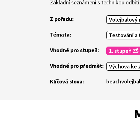
Základní seznámení s technikou odbití
Z pořadu:
Volejbalový
Témata:
Testování a 
Vhodné pro stupeň:
1. stupeň ZŠ
Vhodné pro předmět:
Výchova ke z
Klíčová slova:
beachvolejba
M