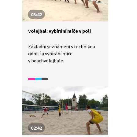
03:42
Volejbal: Vybírání míče v poli
Základní seznámení s technikou
odbití a vybírání míče
v beachvolejbale.
02:42