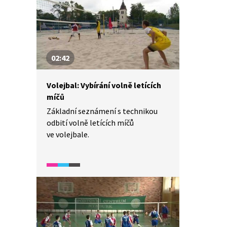
02:42
Volejbal: Vybírání volně letících
míčů
Základní seznámení s technikou
odbití volně letících míčů
ve volejbale.