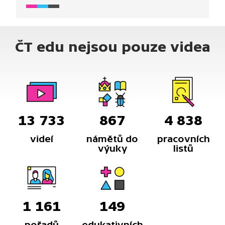
ČT edu nejsou pouze videa
13 733
867
4 838
videí
námětů do
pracovních
výuky
listů
1 161
149
pořadů
edukativních