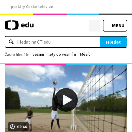
portály České televize
MENU
Hledat
vesmír
lety do vesmíru
Měsíc
Často hledáte:
02:44