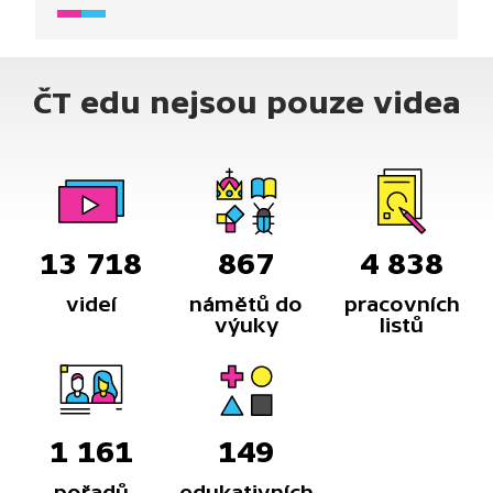
ČT edu nejsou pouze videa
13 718
867
4 838
videí
námětů do
pracovních
výuky
listů
1 161
149
pořadů
edukativních