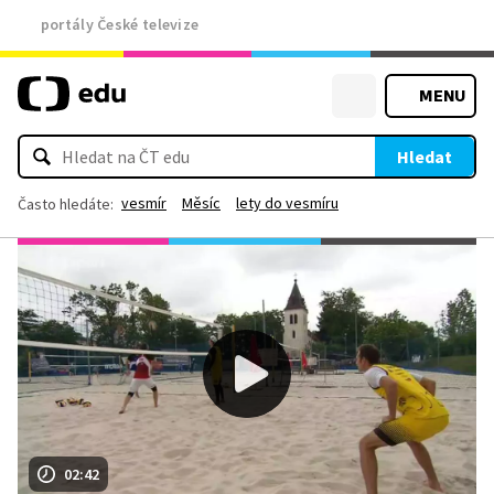
portály České televize
MENU
Hledat
vesmír
Měsíc
lety do vesmíru
Často hledáte:
02:42