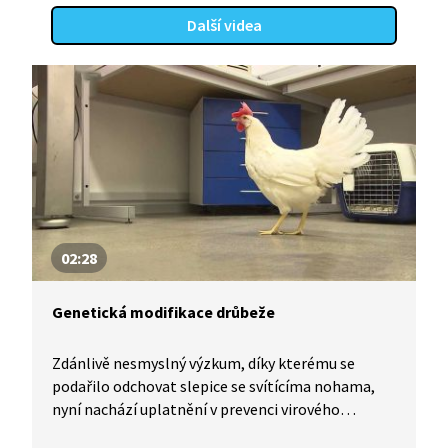
Další videa
02:28
Genetická modifikace drůbeže
Zdánlivě nesmyslný výzkum, díky kterému se
podařilo odchovat slepice se svítícíma nohama,
nyní nachází uplatnění v prevenci virového
onemocnění drůbeže. Český tým vědců použil