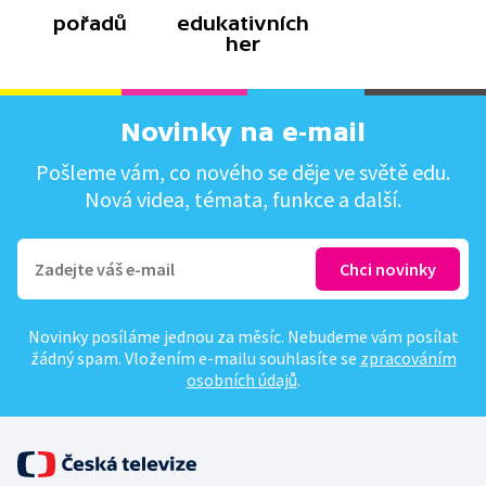
pořadů
edukativních
her
Novinky na e-mail
Pošleme vám, co nového se děje ve světě edu.
Nová videa, témata, funkce a další.
Novinky posíláme jednou za měsíc. Nebudeme vám posílat
žádný spam. Vložením e-mailu souhlasíte se
zpracováním
osobních údajů
.