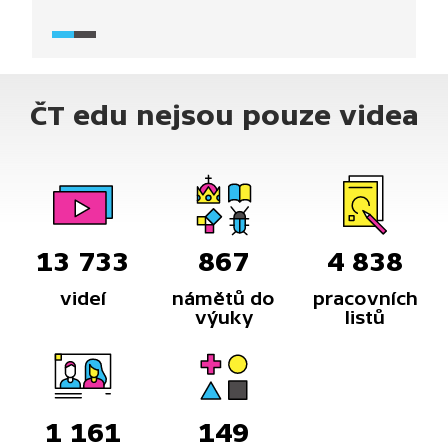
středověkých i současných, o parazitech
cizokrajných a o těch, kteří pomáhají léčit různá
autoimunitní onemocnění. Ve videu jsou zmíněny
také geny a DNA a je ukázán pokus, jak se
ČT edu nejsou pouze videa
extrahuje DNA z cibule.
13 733
867
4 838
videí
námětů do
pracovních
výuky
listů
1 161
149