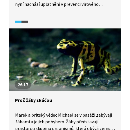
nyní nachází uplatnění v prevenci virového
onemocnění drůbeže. Český tým vědců použil
technologii ke genetické úpravě slepice, která
vede k rezistenci kmene vůči ptačí leukóze. V EU
zatím není možné geneticky modifikované
organismy konzumovat, své místo ale možná již
brzy slepice naleznou např. ve Vietnamu či Číně.
26:17
Proč žáby skáčou
Marek a britský vědec Michael se v pasáži zabývají
žábami a jejich pohybem. Žáby představují
prastarou skupinu organismů, která obývá zemský