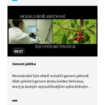
03:27
Genom jablka
Mezinárodní tým vědců rozluštil genom jabloně.
Vědci přečetli genom druhu Golden Delicious,
který je druhým nejrozšířenějším vyšlechtěným
jablkem na světě. Znalost sekvencí DNA nyní
napomůže k dalšímu šlechtění tohoto ovoce a k
vytvoření nové rostliny budoucnosti.