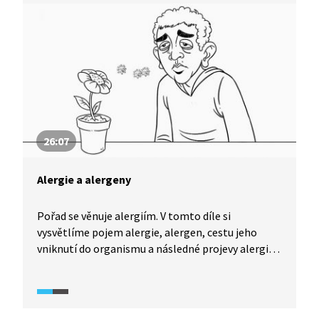
26:07
Alergie a alergeny
Pořad se věnuje alergiím. V tomto díle si
vysvětlíme pojem alergie, alergen, cestu jeho
vniknutí do organismu a následné projevy alergie.
Ukážeme si, co je to spirometrie a testy
na prokázání alergie a určení alergenu. Zmíněna je
také pylová informační služba a způsob jejího
fungování.