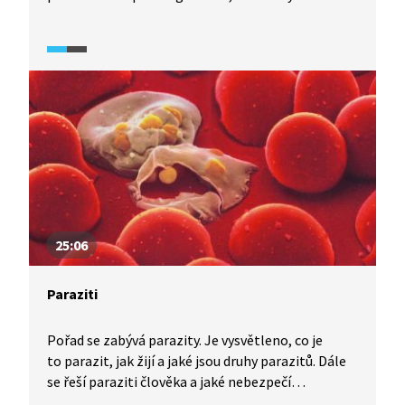
povrch více než 200 milionů let. Dozvíme se, jak se
žáby vyvinuly, nebo proč začaly skákat. Video také
vysvětluje, jak vznikají zkameněliny a nabízí návod
na výrobu domácích zkamenělin.
25:06
Paraziti
Pořad se zabývá parazity. Je vysvětleno, co je
to parazit, jak žijí a jaké jsou druhy parazitů. Dále
se řeší paraziti člověka a jaké nebezpečí
pro člověka představují. Dozvíme se o parazitech