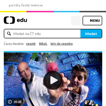
portály České televize
MENU
Hledat
vesmír
Měsíc
lety do vesmíru
Často hledáte:
25:25