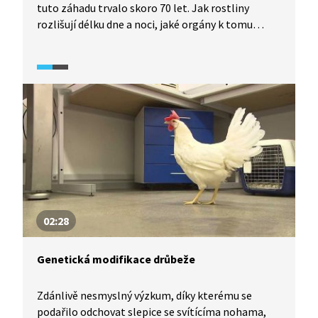
tuto záhadu trvalo skoro 70 let. Jak rostliny
rozlišují délku dne a noci, jaké orgány k tomu
používají? Huseníček rolní je hlavní pokusnou myší
rostlinné biologie. Jedním z prvních modelů
pro studium reakce rostliny na délku dne se stal
i proto, že vědci dobře znají jeho soubor
genetických informací, genom. Každá rostlina ale
na délku dne reaguje jinak, proto je nutný další
výzkum.
02:28
Genetická modifikace drůbeže
Zdánlivě nesmyslný výzkum, díky kterému se
podařilo odchovat slepice se svítícíma nohama,