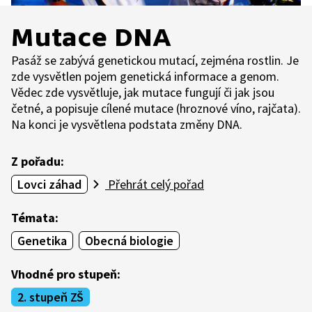
Mutace DNA
Pasáž se zabývá genetickou mutací, zejména rostlin. Je
zde vysvětlen pojem genetická informace a genom.
Vědec zde vysvětluje, jak mutace fungují či jak jsou
četné, a popisuje cílené mutace (hroznové víno, rajčata).
Na konci je vysvětlena podstata změny DNA.
Z pořadu:
Lovci záhad
Přehrát celý pořad
Témata:
Genetika
Obecná biologie
Vhodné pro stupeň:
2. stupeň ZŠ