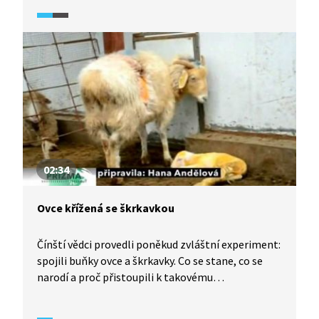
technologii ke genetické úpravě slepice, která
vede k rezistenci kmene vůči ptačí leukóze. V EU
zatím není možné geneticky modifikované
organismy konzumovat, své místo ale možná již
brzy slepice naleznou např. ve Vietnamu či Číně.
02:34
Ovce křížená se škrkavkou
Čínští vědci provedli poněkud zvláštní experiment:
spojili buňky ovce a škrkavky. Co se stane, co se
narodí a proč přistoupili k takovému
experimentu? Jak pracují genetické laboratoře
na klonování a kdo z toho má užitek?