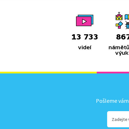
13 733
86
videí
námětů
výuk
Pošleme vám, 