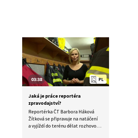
03:38
PL
Jaká je práce reportéra
zpravodajství?
Reportérka ČT Barbora Háková
Žítková se připravuje na natáčení
a vyjíždí do terénu dělat rozhovory.
Co všechno ke své práci potřebuje?