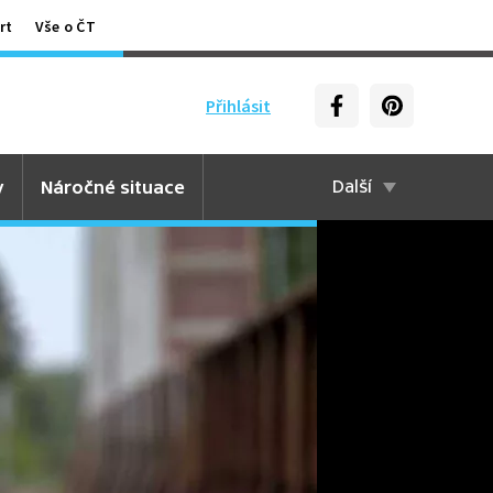
rt
Vše o ČT
Přihlásit
y
Náročné situace
Další