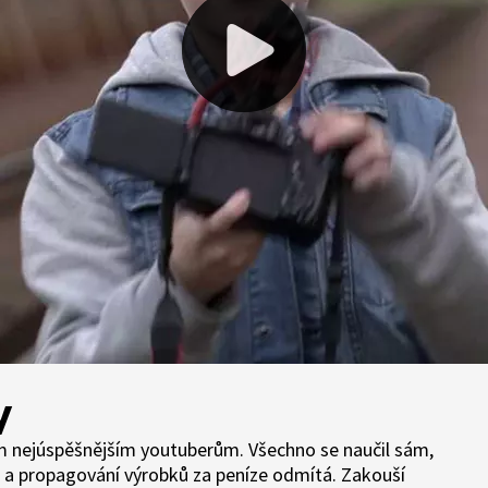
y
im nejúspěšnějším youtuberům. Všechno se naučil sám,
as a propagování výrobků za peníze odmítá. Zakouší