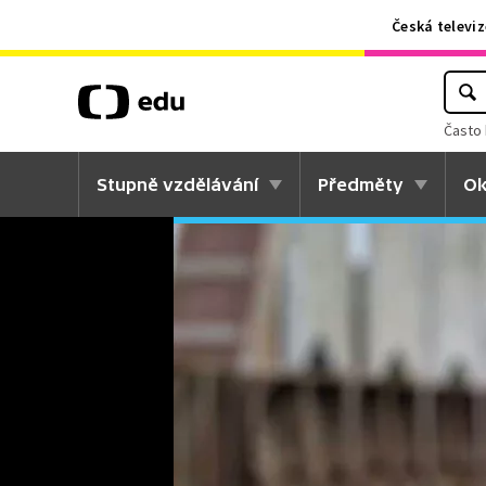
Česká televiz
Často 
Stupně vzdělávání
Předměty
Ok