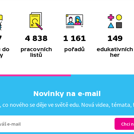
7
4 838
1 161
149
 do
pracovních
pořadů
edukativních
y
listů
her
Novinky na e-mail
co nového se děje ve světě edu. Nová videa, témata, f