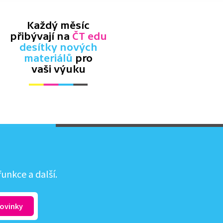
Každý měsíc
přibývají na
ČT edu
desítky nových
materiálů
pro
vaši výuku
unkce a další.