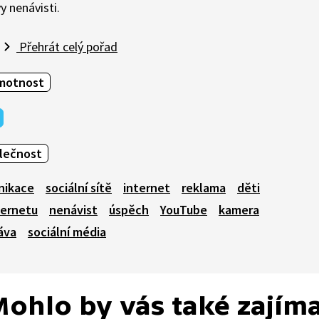
y nenávisti.
Přehrát celý pořad
amotnost
olečnost
nikace
sociální sítě
internet
reklama
děti
ternetu
nenávist
úspěch
YouTube
kamera
áva
sociální média
ohlo by vás také zajím