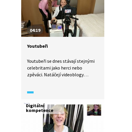
04:19
Youtubeři
Youtubeři se dnes stávají stejnými
celebritami jako herci nebo
zpěváci. Natáčejí videoblogy
o všem možném a ti nejúspěšnější
mohou díky reklamám vydělat
i spoustu peněz.
Digitální
kompetence