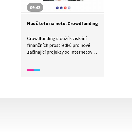
09:43
Nauč tetu na netu: Crowdfunding
Crowdfunding slouží k získání
finančních prostředků pro nové
začínající projekty od internetové
komunity. V tomto videu nám
Ondra poradí, jak na to, protože
potřebuje novou kameru. Uvidíme,
jestli se mu podaří vybrat peníze
pomocí crowdfundingu nebo zda
bude úspěšnější jeho teta
s projektem sladké pošty.