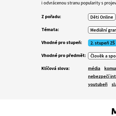
i odvrácenou stranu popularity s projev
Z pořadu:
Děti Online
Témata:
Mediální gr
Vhodné pro stupeň:
2. stupeň ZŠ
Vhodné pro předmět:
Člověk a sp
Klíčová slova:
média
komu
nebezpečí in
youtubeři
sl
M