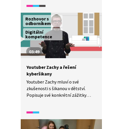
A jak správně postupovat
při natáčení reportáže? Video
vzniklo v rámci soutěže Reportéři
Rozhovor s
na startu.
odborníkem
Digitální
kompetence
03:49
Youtuber Zachy a řešení
kyberšikany
Youtuber Zachy mluví o své
zkušenosti s šikanou v dětství.
Popisuje své konkrétní zážitky
a zmiňuje, co mu tehdy pomohlo.
Jmenuje konkrétní rady, jak
na řešení kyberšikany. Souhlasíte
s jeho pohledem na věc?