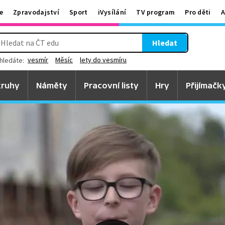
e
Zpravodajství
Sport
iVysílání
TV program
Pro děti
A
Hledat
vesmír
Měsíc
lety do vesmíru
hledáte:
ruhy
Náměty
Pracovní listy
Hry
Přijímačk