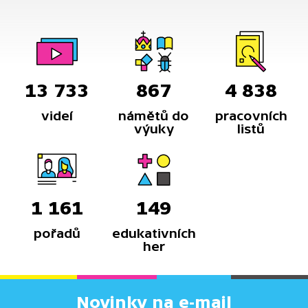
13 733
867
4 838
videí
námětů do
pracovních
výuky
listů
1 161
149
pořadů
edukativních
her
Novinky na e-mail