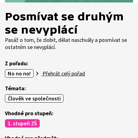
Posmívat se druhým
se nevyplácí
Pasáž o tom, že zlobit, dělat naschvály a posmívat se
ostatním se nevyplácí.
Z pořadu:
No no no!
Přehrát celý pořad
Témata:
Člověk ve společnosti
Vhodné pro stupeň:
1. stupeň ZŠ