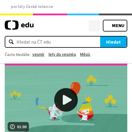
portály České televize
MENU
Hledat
vesmír
lety do vesmíru
Měsíc
Často hledáte:
01:00