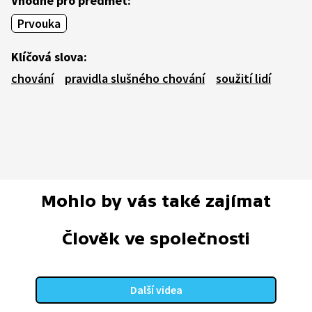
Vhodné pro předmět:
Prvouka
Klíčová slova:
chování
pravidla slušného chování
soužití lidí
Mohlo by vás také zajímat
Člověk ve společnosti
Další videa