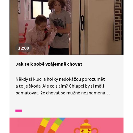
12:08
Jak se k sobě vzájemně chovat
Někdy si kluci a holky nedokážou porozumět
a to je škoda. Ale co s tím? Chlapci by si měli
pamatovat, že chovat se mužně neznamená
chovat se hrubě. A na druhou stranu provokovat
kluky a posmívat se jim také není to nejlepší.
Pokud toto dokážete, tak bude vyhráno.