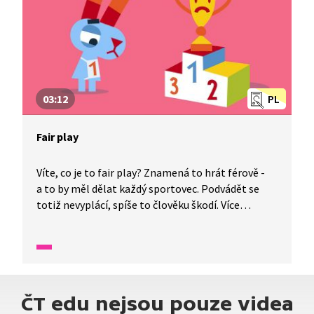
03:12
PL
Fair play
Víte, co je to fair play? Znamená to hrát férově -
a to by měl dělat každý sportovec. Podvádět se
totiž nevyplácí, spíše to člověku škodí. Více
o tomto tématu se dozvíte v pořadu Superjá.
ČT edu nejsou pouze videa