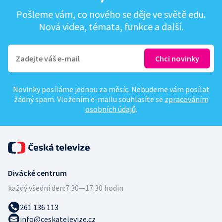
Pošleme vám, co nového se děje ve světě edu.
Nová videa, témata, funkce a další.
Novinky posíláme jednou za měsíc. Nebudeme vám posílat
žádný spam. Vložením e-mailu souhlasíte se
zpracováním
osobních údajů
.