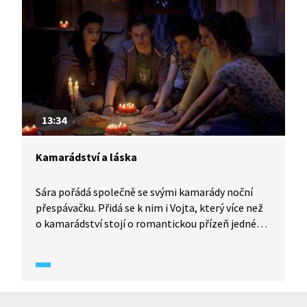
nám brání chovat se násilně k malým dětem,
ovšem v případě nevlastního dítěte tyto
mechanismy snadněji selžou.
13:34
Kamarádství a láska
Sára pořádá společně se svými kamarády noční
přespávačku. Přidá se k nim i Vojta, který více než
o kamarádství stojí o romantickou přízeň jedné
z pozvaných slečen. Parta zažije strašidelné
dobrodružství, ale i to utužuje přátelství. Rada
závěrem? Poznejte druhé dřív, než je odepíšete!