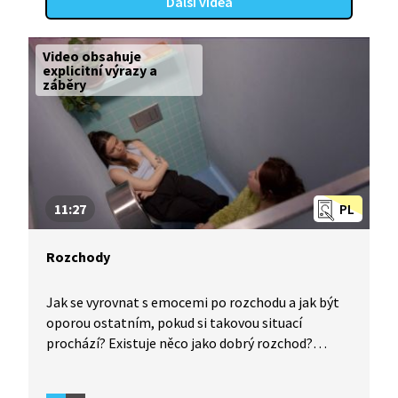
Další videa
Video obsahuje
explicitní výrazy a
záběry
11:27
PL
Rozchody
Jak se vyrovnat s emocemi po rozchodu a jak být
oporou ostatním, pokud si takovou situací
prochází? Existuje něco jako dobrý rozchod?
Sedmý díl druhé série pořadu Na záchodcích
zpracovává téma rozchodů, emocí, podpory