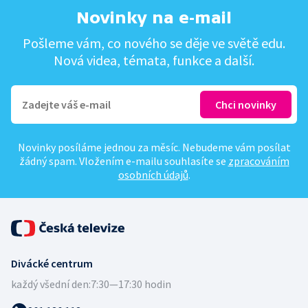
Novinky na e-mail
Pošleme vám, co nového se děje ve světě edu.
Nová videa, témata, funkce a další.
Novinky posíláme jednou za měsíc. Nebudeme vám posílat
žádný spam. Vložením e-mailu souhlasíte se
zpracováním
osobních údajů
.