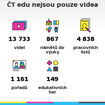
ČT edu nejsou pouze videa
13 733
867
4 838
videí
námětů do
pracovních
výuky
listů
1 161
149
pořadů
edukativních
her