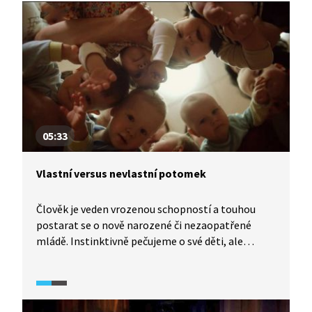
05:33
Vlastní versus nevlastní potomek
Člověk je veden vrozenou schopností a touhou
postarat se o nově narozené či nezaopatřené
mládě. Instinktivně pečujeme o své děti, ale
i o děti cizí. Na základě vědeckých studií ovšem
bohužel zjišťujeme, že jsou-li si rodiče vědomi, že
potomek není jejich vlastní, častěji na takovém
dítěti páchají násilí. Psychologické mechanismy