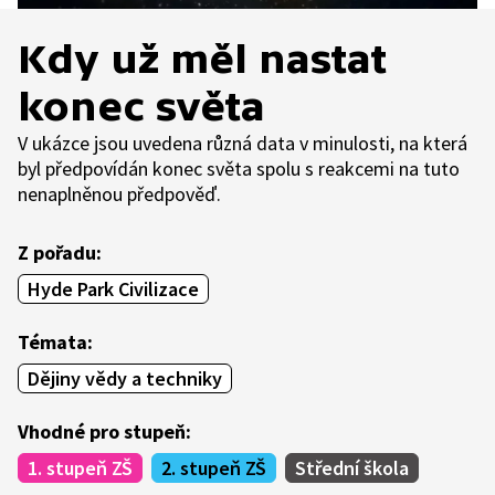
Kdy už měl nastat
konec světa
V ukázce jsou uvedena různá data v minulosti, na která
byl předpovídán konec světa spolu s reakcemi na tuto
nenaplněnou předpověď.
Z pořadu:
Hyde Park Civilizace
Témata:
Dějiny vědy a techniky
Vhodné pro stupeň:
1. stupeň ZŠ
2. stupeň ZŠ
Střední škola