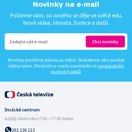
Novinky na e-mail
Pošleme vám, co nového se děje ve světě edu.
Nová videa, témata, funkce a další.
Novinky posíláme jednou za měsíc. Nebudeme vám posílat
žádný spam. Vložením e-mailu souhlasíte se
zpracováním
osobních údajů
.