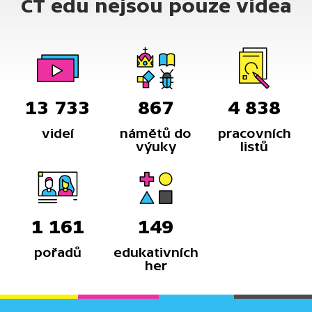
ČT edu nejsou pouze videa
13 733
867
4 838
videí
námětů do
pracovních
výuky
listů
1 161
149
pořadů
edukativních
her