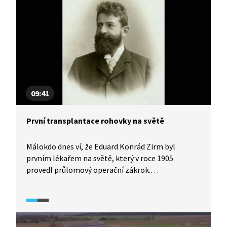
09:41
První transplantace rohovky na světě
Málokdo dnes ví, že Eduard Konrád Zirm byl
prvním lékařem na světě, který v roce 1905
provedl průlomový operační zákrok.
Transplantoval rohovku chlapce muži, kterému
hrozilo oslepnutí. Stalo se tak na oční klinice
v Olomouci. Podívejte se na příběh z dějin
lékařství.