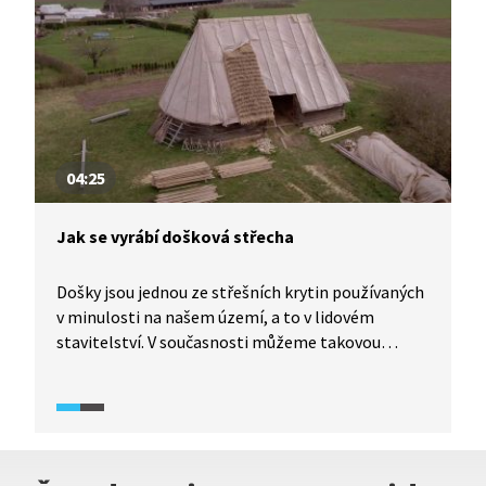
04:25
Jak se vyrábí došková střecha
Došky jsou jednou ze střešních krytin používaných
v minulosti na našem území, a to v lidovém
stavitelství. V současnosti můžeme takovou
střech vidět spíše ve skanzenech, na severu Evropy
se ale používá i na moderní stavby. Její životnost
je cca 20 let. V ukázce se můžete podívat, jak se
taková střecha vyrábí.