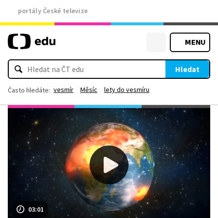
portály České televize
MENU
Hledat
vesmír
Měsíc
lety do vesmíru
Často hledáte:
03:01