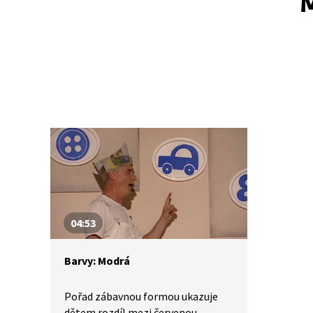
M
04:53
Barvy: Modrá
Pořad zábavnou formou ukazuje
dětem rozdíl mezi červenou