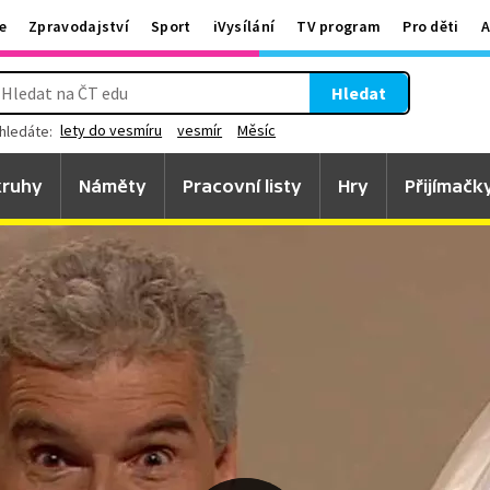
e
Zpravodajství
Sport
iVysílání
TV program
Pro děti
A
Hledat
lety do vesmíru
vesmír
Měsíc
hledáte:
ruhy
Náměty
Pracovní listy
Hry
Přijímačk