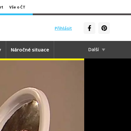
rt
Vše o ČT
Přihlásit
y
Náročné situace
Další