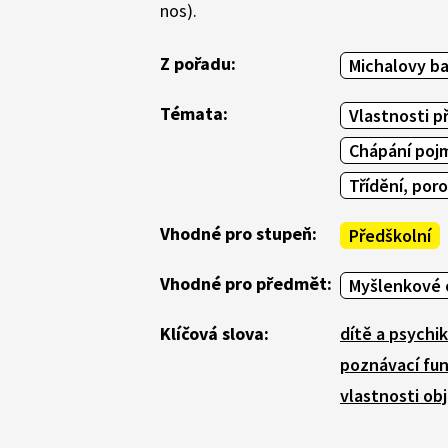
nos).
Z pořadu:
Michalovy b
Témata:
Vlastnosti p
Chápání poj
Třídění, por
Vhodné pro stupeň:
Předškolní
Vhodné pro předmět:
Myšlenkové 
Klíčová slova:
dítě a psychi
poznávací fu
vlastnosti ob