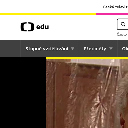
Česká televiz
Často 
Stupně vzdělávání
Předměty
Ok