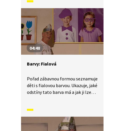
04:48
Barvy: Fialová
Pořad zábavnou formou seznamuje
děti s fialovou barvou. Ukazuje, jaké
odstíny tato barva má a jak ji lze
vyrobit smícháním dvou různých
barev, modré a červené.