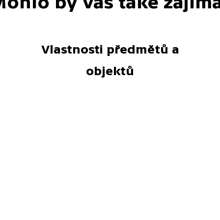
ohlo by vás také zajím
Vlastnosti předmětů a
objektů