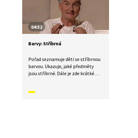
04:52
Barvy: Stříbrná
Pořad seznamuje děti se stříbrnou
barvou. Ukazuje, jaké předměty
jsou stříbrné. Dále je zde krátké
zopakování barev červené, zelené,
modré a žluté.