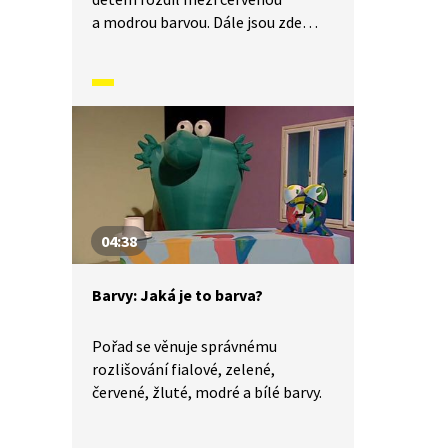
a modrou barvou. Dále jsou zde
představeny odstíny modré barvy
(světle a tmavě modrá).
04:38
Barvy: Jaká je to barva?
Pořad se věnuje správnému
rozlišování fialové, zelené,
červené, žluté, modré a bílé barvy.