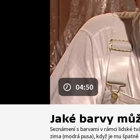
04:50
Jaké barvy můž
Seznámení s barvami v rámci lidské tvá
zima (modrá pusa), když je mu špatně 