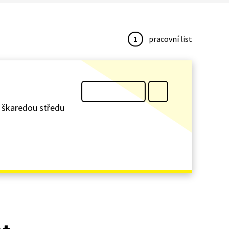
1
pracovní list
na škaredou středu