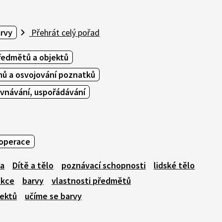
arvy
Přehrát celý pořad
ředmětů a objektů
mů a osvojování poznatků
ovnávání, uspořádávání
operace
ka
Dítě a tělo
poznávací schopnosti
lidské tělo
nkce
barvy
vlastnosti předmětů
jektů
učíme se barvy