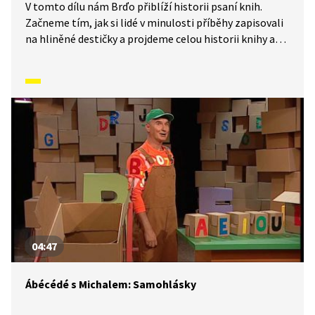
V tomto dílu nám Brďo přiblíží historii psaní knih.
Začneme tím, jak si lidé v minulosti příběhy zapisovali
na hliněné destičky a projdeme celou historii knihy až
po současnost. Co je to rukopis a kdo je to korektor?
A tiskařský šotek? Všechno, co se s knihou musí stát,
než se dostane k vám domů, si pěkně popíšeme. Jaká je
nejmenší kniha na světě? Jaké druhy vazeb mají?
Zvládnete náš kvíz?
04:47
Ábécédé s Michalem: Samohlásky