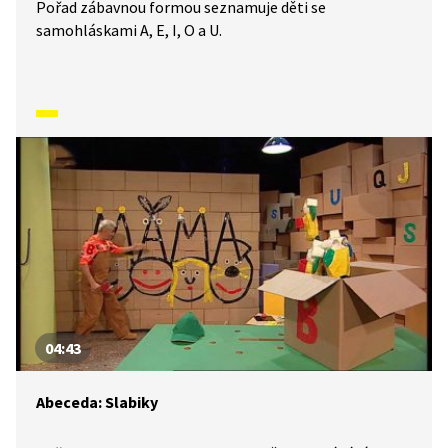
Pořad zábavnou formou seznamuje děti se
samohláskami A, E, I, O a U.
04:43
Abeceda: Slabiky