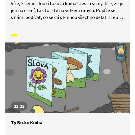
Víte, k čemu slouží taková kniha? Jestli si myslíte, že je
jen na čtení, tak to jste na velkém omylu. Pojďte se
s námi podívat, co se dá s knihou všechno dělat. Třeba
si s její pomocí protáhnout tělo.
21:22
Ty Brďo: Kniha