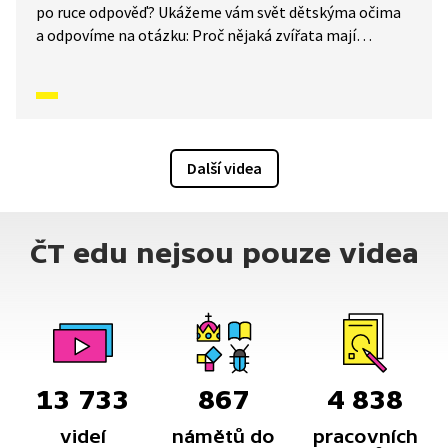
po ruce odpověď? Ukážeme vám svět dětskýma očima
a odpovíme na otázku: Proč nějaká zvířata mají
kopyta?
Další videa
ČT edu nejsou pouze videa
13 733
867
4 838
videí
námětů do
pracovních