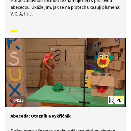
Pořad zábavnou formou seznamuje děti s prstovou
abecedou. Ukáže jim, jak se na prstech ukazují písmena:
V, C, A, I a J.
04:25
PL
Abeceda: Otazník a vykřičník
Pořad hravou formou opakuje dětem většinu písmen