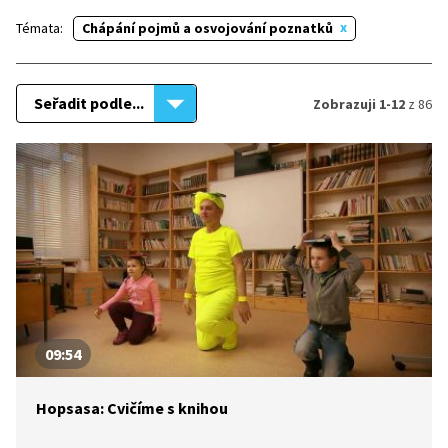
Témata:
Chápání pojmů a osvojování poznatků
Seřadit podle...
Zobrazuji 1-12
z 86
09:54
Hopsasa: Cvičíme s knihou