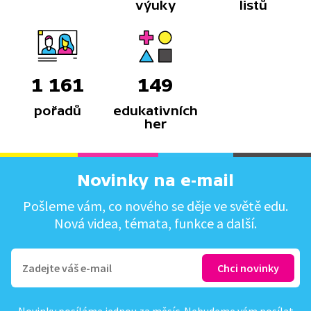
výuky
listů
1 161
149
pořadů
edukativních
her
Novinky na e-mail
Pošleme vám, co nového se děje ve světě edu.
Nová videa, témata, funkce a další.