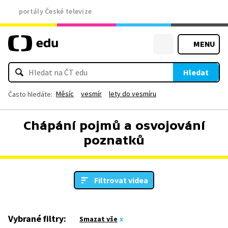
portály České televize
MENU
Hledat
Měsíc
vesmír
lety do vesmíru
Často hledáte:
Chápání pojmů a osvojování
poznatků
Filtrovat videa
Vybrané filtry:
Smazat vše