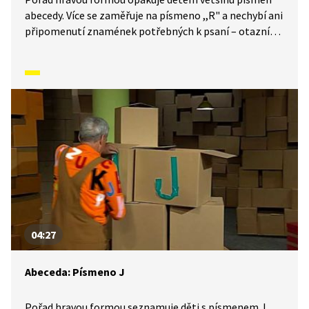
abecedy. Více se zaměřuje na písmeno ,,R" a nechybí ani
připomenutí znamének potřebných k psaní – otazník
a vykřičník.
04:27
Abeceda: Písmeno J
Pořad hravou formou seznamuje děti s písmenem J.