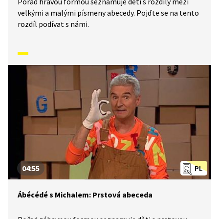
Pořad hravou formou seznamuje děti s rozdíly mezi
velkými a malými písmeny abecedy. Pojďte se na tento
rozdíl podívat s námi.
04:55
PL
Ábécédé s Michalem: Prstová abeceda