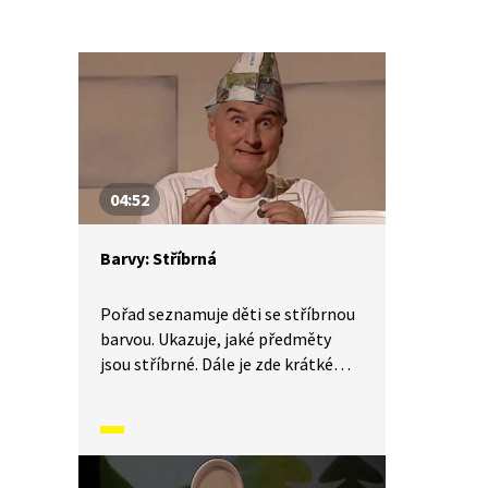
04:52
Barvy: Stříbrná
Pořad seznamuje děti se stříbrnou
barvou. Ukazuje, jaké předměty
jsou stříbrné. Dále je zde krátké
zopakování barev červené, zelené,
modré a žluté.