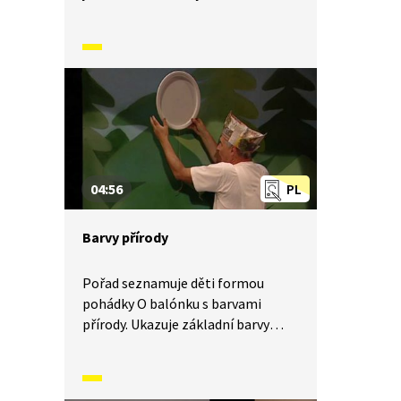
zopakování barev červené, zelené,
modré a žluté.
04:56
PL
Barvy přírody
Pořad seznamuje děti formou
pohádky O balónku s barvami
přírody. Ukazuje základní barvy
na přírodních objektech a jevech.
Když se balónek zatoulá do lesů,
ukazuje zelenou barvu. Když se