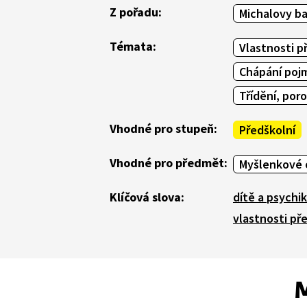
Z pořadu:
Michalovy b
Témata:
Vlastnosti p
Chápání poj
Třídění, por
Vhodné pro stupeň:
Předškolní
Vhodné pro předmět:
Myšlenkové 
Klíčová slova:
dítě a psychi
vlastnosti p
M