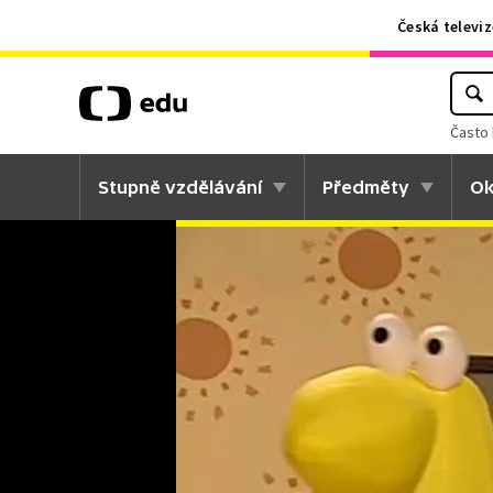
Česká televiz
Často 
Stupně vzdělávání
Předměty
Ok