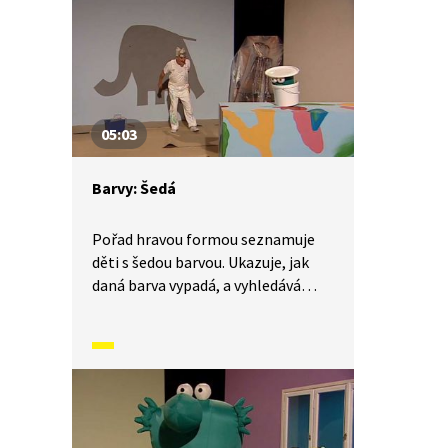
zatoulá do pouště, ukazuje žlutou
barvu. A když letí nad mořem,
ukazuje modrou barvu.
05:03
Barvy: Šedá
Pořad hravou formou seznamuje
děti s šedou barvou. Ukazuje, jak
daná barva vypadá, a vyhledává
předměty, které mají stejnou barvu.