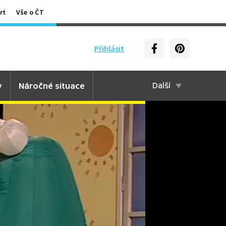
rt
Vše o ČT
Přihlásit
y
Náročné situace
Další