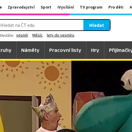
e
Zpravodajství
Sport
iVysílání
TV program
Pro děti
A
Hledat
vesmír
Měsíc
lety do vesmíru
hledáte:
ruhy
Náměty
Pracovní listy
Hry
Přijímačk