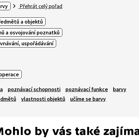
arvy
Přehrát celý pořad
ředmětů a objektů
mů a osvojování poznatků
ovnávání, uspořádávání
operace
ka
poznávací schopnosti
poznávací funkce
barvy
ředmětů
vlastnosti objektů
učíme se barvy
ohlo by vás také zajím