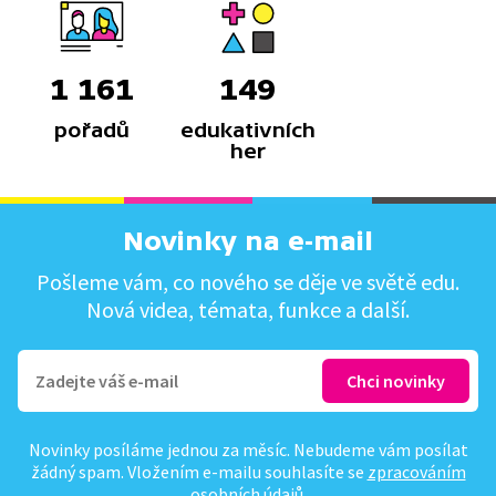
1 161
149
pořadů
edukativních
her
Novinky na e-mail
Pošleme vám, co nového se děje ve světě edu.
Nová videa, témata, funkce a další.
Novinky posíláme jednou za měsíc. Nebudeme vám posílat
žádný spam. Vložením e-mailu souhlasíte se
zpracováním
osobních údajů
.