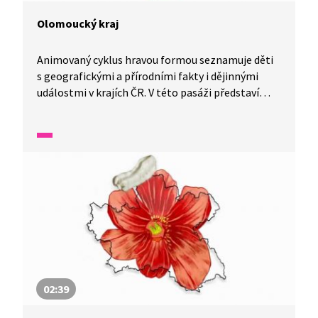
Olomoucký kraj
Animovaný cyklus hravou formou seznamuje děti
s geografickými a přírodními fakty i dějinnými
událostmi v krajích ČR. V této pasáži představí
Olomoucký kraj.
02:39