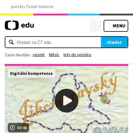
portály České televize
MENU
Hledat
vesmír
Měsíc
lety do vesmíru
Často hledáte:
Digitální kompetence
02:40