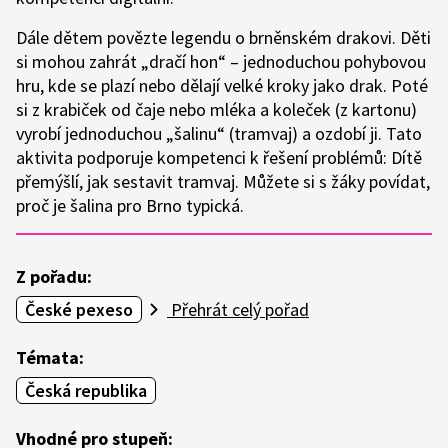
Dále dětem povězte legendu o brněnském drakovi. Děti
si mohou zahrát „dračí hon“ – jednoduchou pohybovou
hru, kde se plazí nebo dělají velké kroky jako drak. Poté
si z krabiček od čaje nebo mléka a koleček (z kartonu)
vyrobí jednoduchou „šalinu“ (tramvaj) a ozdobí ji. Tato
aktivita podporuje kompetenci k řešení problémů: Dítě
přemýšlí, jak sestavit tramvaj. Můžete si s žáky povídat,
proč je šalina pro Brno typická.
Z pořadu:
České pexeso
Přehrát celý pořad
Témata:
Česká republika
Vhodné pro stupeň: