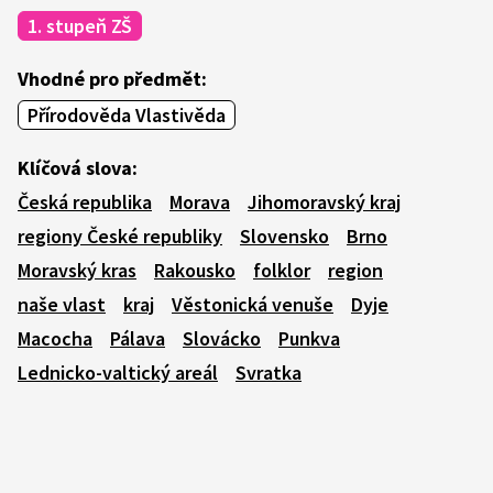
1. stupeň ZŠ
Vhodné pro předmět:
Přírodověda Vlastivěda
Klíčová slova:
Česká republika
Morava
Jihomoravský kraj
regiony České republiky
Slovensko
Brno
Moravský kras
Rakousko
folklor
region
naše vlast
kraj
Věstonická venuše
Dyje
Macocha
Pálava
Slovácko
Punkva
Lednicko-valtický areál
Svratka