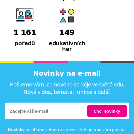
1 161
149
pořadů
edukativních
her
Novinky na e-mail
Pošleme vám, co nového se děje ve světě edu.
Nová videa, témata, funkce a další.
Novinky posíláme jednou za měsíc. Nebudeme vám posílat