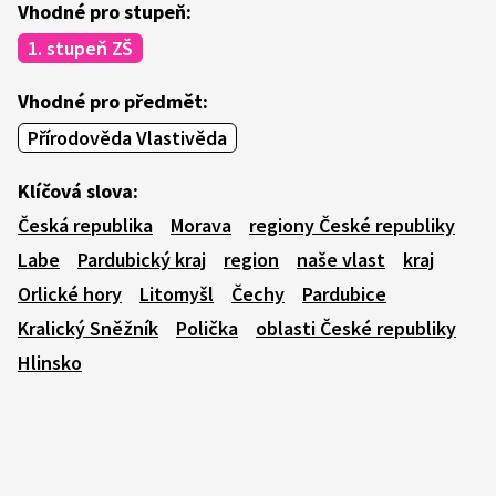
Vhodné pro stupeň:
1. stupeň ZŠ
Vhodné pro předmět:
Přírodověda Vlastivěda
Klíčová slova:
Česká republika
Morava
regiony České republiky
Labe
Pardubický kraj
region
naše vlast
kraj
Orlické hory
Litomyšl
Čechy
Pardubice
Kralický Sněžník
Polička
oblasti České republiky
Hlinsko