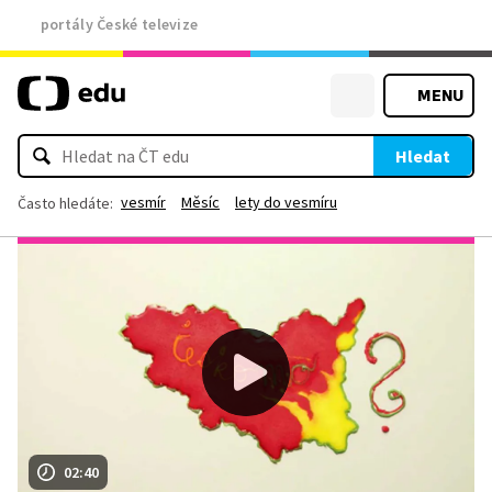
portály České televize
MENU
Hledat
vesmír
Měsíc
lety do vesmíru
Často hledáte:
02:40