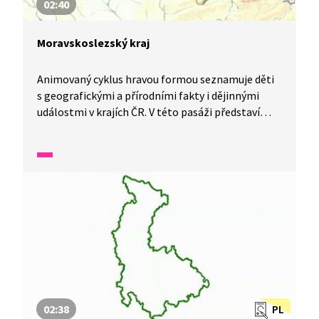
02:40
Moravskoslezský kraj
Animovaný cyklus hravou formou seznamuje děti
s geografickými a přírodními fakty i dějinnými
událostmi v krajích ČR. V této pasáži představí
Moravskoslezský kraj.
02:38
PL