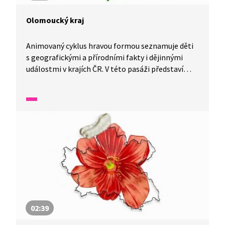
Olomoucký kraj
Animovaný cyklus hravou formou seznamuje děti
s geografickými a přírodními fakty i dějinnými
událostmi v krajích ČR. V této pasáži představí
Olomoucký kraj.
02:39