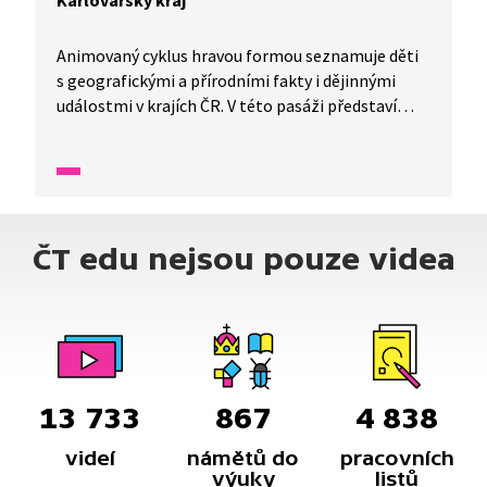
Karlovarský kraj
Animovaný cyklus hravou formou seznamuje děti
s geografickými a přírodními fakty i dějinnými
událostmi v krajích ČR. V této pasáži představí
Karlovarský kraj.
ČT edu nejsou pouze videa
13 733
867
4 838
videí
námětů do
pracovních
výuky
listů