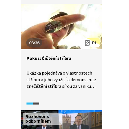
že diamant se díky svým
vlastnostem využívá hlavně
v průmyslu? Jak vzniká, kolik vážil
největší vytěžený diamant a jiné
zajímavosti se dozvíte v reportáži
z Wifiny.
03:26
PL
Pokus: Čištění stříbra
Ukázka pojednává o vlastnostech
stříbra a jeho využití a demonstruje
znečištění stříbra sírou za vzniku
sulfidu stříbrného. Na pokusu je zde
také vysvětlena redoxní reakce,
tedy odstranění sulfidu stříbrného
redukcí hliníkem.
Rozhovor s
odborníkem