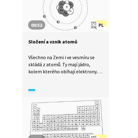
00:52
PL
Složení a vznik atomů
Všechno na Zemi i ve vesmíru se
skládá z atomů. Ty mají jádro,
kolem kterého obíhají elektrony.
V jádře se nacházejí kladně nabité
protony a neutrony bez náboje.
Než vzniklo Slunce a Země,
vybuchla v této části galaxie,
kterou známe jako Mléčná dráha,
supernova. Při tomto výbuchu
vzniklo velké množství přírodních
chemických prvků. Některé z nich
se rozpadají na menší a současně se