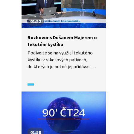
01:52
Rozhovor s Dušanem Majerem o
tekutém kyslíku
Podívejte se na využití tekutého
kyslíku v raketových palivech,
do kterých je nutné jej přidávat.
Ve vesmíru není atmosféra a k
hoření jakéhokoli paliva je potřeba
kyslík. Jak se průmyslově vyrábí
tekutý kyslík a dusík?
01:58