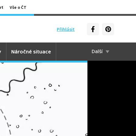
rt
Vše o ČT
Přihlásit
y
Náročné situace
Další