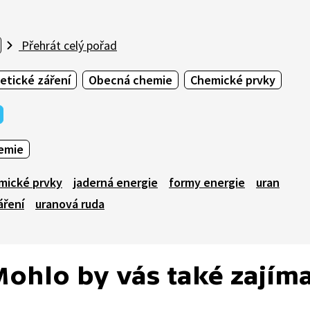
Přehrát celý pořad
etické záření
Obecná chemie
Chemické prvky
emie
mické prvky
jaderná energie
formy energie
uran
áření
uranová ruda
ohlo by vás také zajím