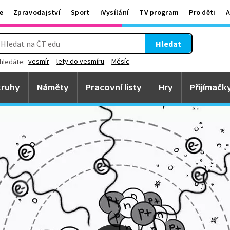
e
Zpravodajství
Sport
iVysílání
TV program
Pro děti
A
Hledat
vesmír
lety do vesmíru
Měsíc
hledáte:
ruhy
Náměty
Pracovní listy
Hry
Přijímačk