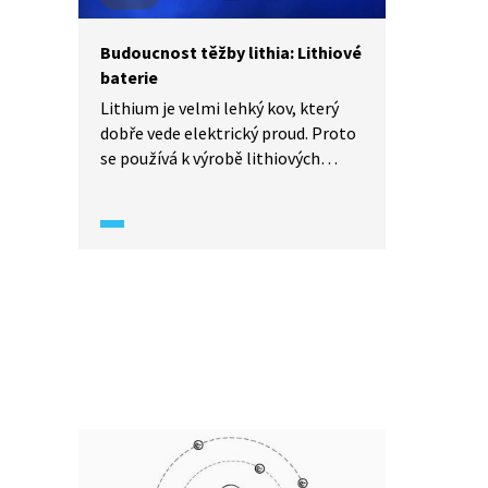
Budoucnost těžby lithia: Lithiové
baterie
Lithium je velmi lehký kov, který
dobře vede elektrický proud. Proto
se používá k výrobě lithiových
bateriových článků. Ty jsou
mimořádně efektivní. Podívejte se
na příklady takových baterií a jejich
využití. Stojí Česká republika
na prahu lithiové éry?