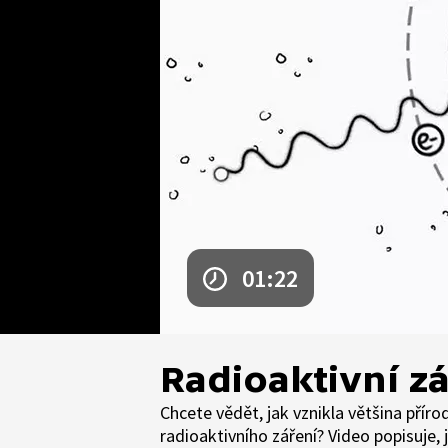
01:22
Radioaktivní z
Chcete vědět, jak vznikla většina příro
radioaktivního záření? Video popisuje, j