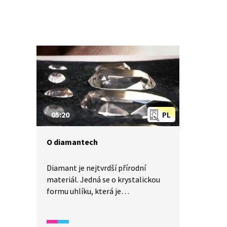
05:20
PL
O diamantech
Diamant je nejtvrdší přírodní
materiál. Jedná se o krystalickou
formu uhlíku, která je
z chemického hlediska stejná jako
měkký grafit. Všichni známe
diamantové šperky, ale věděli jste,