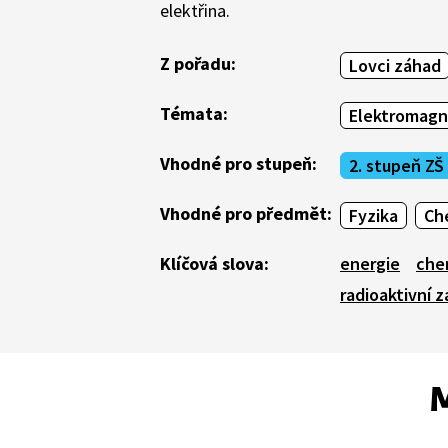
elektřina.
Z pořadu:
Lovci záhad
Témata:
Elektromagn
Vhodné pro stupeň:
2. stupeň ZŠ
Vhodné pro předmět:
Fyzika
Ch
Klíčová slova:
energie
che
radioaktivní z
M