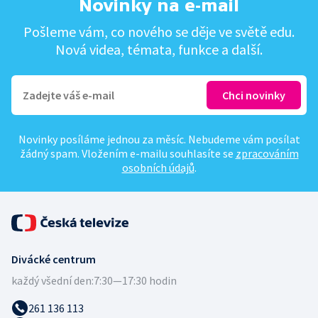
Novinky na e-mail
Pošleme vám, co nového se děje ve světě edu.
Nová videa, témata, funkce a další.
Novinky posíláme jednou za měsíc. Nebudeme vám posílat
žádný spam. Vložením e-mailu souhlasíte se
zpracováním
osobních údajů
.