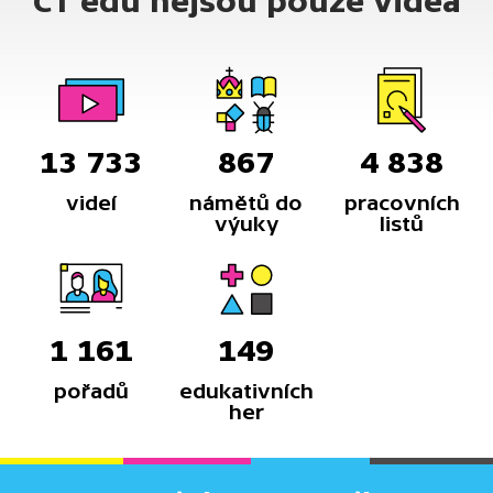
ČT edu nejsou pouze videa
13 733
867
4 838
videí
námětů do
pracovních
výuky
listů
1 161
149
pořadů
edukativních
her