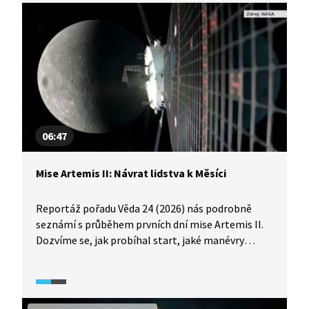
06:47
Mise Artemis II: Návrat lidstva k Měsíci
Reportáž pořadu Věda 24 (2026) nás podrobně
seznámí s průběhem prvních dní mise Artemis II.
Dozvíme se, jak probíhal start, jaké manévry
musela čtveřice astronautů provádět nebo
s jakými technickými potížemi se během mise
musela vypořádat.