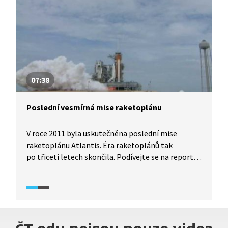
07:38
Poslední vesmírná mise raketoplánu
V roce 2011 byla uskutečněna poslední mise
raketoplánu Atlantis. Éra raketoplánů tak
po třiceti letech skončila. Podívejte se na reportáž
z poslední mise tohoto raketoplánu. Jak takový
let probíhá? Jaké jsou největší výzvy takové mise,
na jakých úkolech raketoplány pracovaly a nakolik
peněz nakonec USA vyšly?