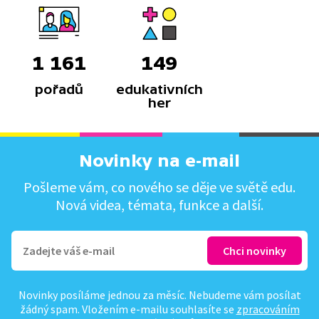
1 161
149
pořadů
edukativních
her
Novinky na e-mail
Pošleme vám, co nového se děje ve světě edu.
Nová videa, témata, funkce a další.
Novinky posíláme jednou za měsíc. Nebudeme vám posílat
žádný spam. Vložením e-mailu souhlasíte se
zpracováním