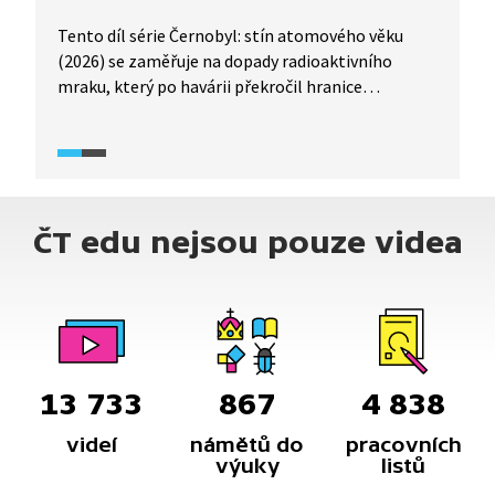
Tento díl série Černobyl: stín atomového věku
(2026) se zaměřuje na dopady radioaktivního
mraku, který po havárii překročil hranice
Sovětského svazu a zasáhl i území
Československa. Přibližuje obavy obyvatel
z kontaminace potravin, zejména mléka,
i nejistotu spojenou s možnými zdravotními
následky.
ČT edu nejsou pouze videa
13 733
867
4 838
videí
námětů do
pracovních
výuky
listů