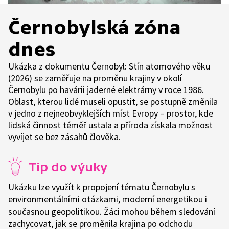
Černobylská zóna
dnes
Ukázka z dokumentu Černobyl: Stín atomového věku
(2026) se zaměřuje na proměnu krajiny v okolí
Černobylu po havárii jaderné elektrárny v roce 1986.
Oblast, kterou lidé museli opustit, se postupně změnila
v jedno z nejneobvyklejších míst Evropy – prostor, kde
lidská činnost téměř ustala a příroda získala možnost
vyvíjet se bez zásahů člověka.
Tip do výuky
Ukázku lze využít k propojení tématu Černobylu s
environmentálními otázkami, moderní energetikou i
současnou geopolitikou. Žáci mohou během sledování
zachycovat, jak se proměnila krajina po odchodu