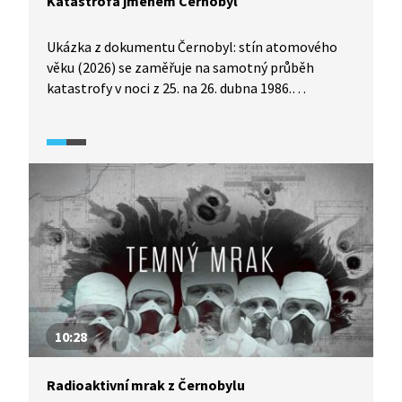
Katastrofa jménem Černobyl
Ukázka z dokumentu Černobyl: stín atomového
věku (2026) se zaměřuje na samotný průběh
katastrofy v noci z 25. na 26. dubna 1986.
Prostřednictvím výkladu odbornice Lenky
Frýbortové a historika Serhiiho Plokhyho ukázka
popisuje aspekty havárie a nabízí tak
srozumitelný popis jedné z největších
technologických katastrof moderních dějin
a pomáhá pochopit, jak se jednotlivé události
řetězily v krátkém časovém úseku.
10:28
Radioaktivní mrak z Černobylu