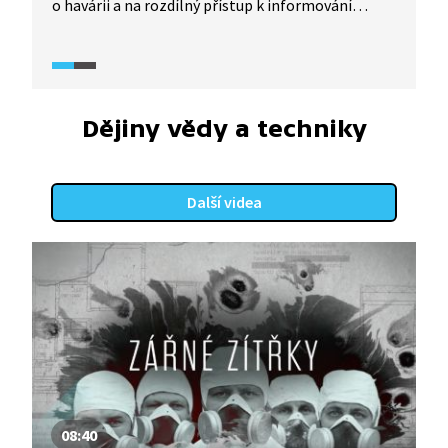
o havárii a na rozdílný přístup k informování
ve východním a západním bloku. V dokumentu
promlouvá historik Matěj Bílý, obsahuje také
výpovědi likvidátora černobylské havárie nebo
vzpomínku československé pamětnice.
Dějiny vědy a techniky
Další videa
08:40