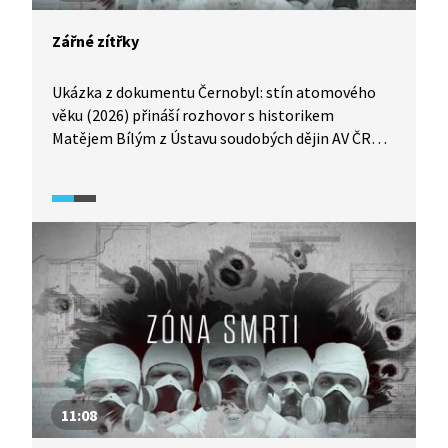
Zářné zítřky
Ukázka z dokumentu Černobyl: stín atomového
věku (2026) přináší rozhovor s historikem
Matějem Bílým z Ústavu soudobých dějin AV ČR
a zaměřuje se na příčiny havárie jaderné elektrárny
v roce 1986. Rozhovor se soustřeďuje na roli
utajování informací v sovětském systému a na to,
jak nedostatek otevřené komunikace a sdílení
rizik přispěly k tragickému průběhu událostí.
11:08