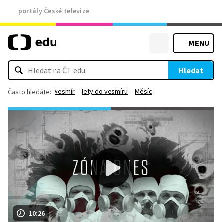
portály České televize
MENU
Hledat
vesmír
lety do vesmíru
Měsíc
Často hledáte:
10:26