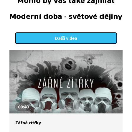
Mohlo by vás také zajímat
Moderní doba - světové dějiny
Další videa
08:40
Zářné zítřky