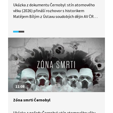
Ukázka z dokumentu Černobyl: stín atomového
věku (2026) přináší rozhovor s historikem
Matějem Bílým z Ústavu soudobých dějin AV ČR
a zaměřuje se na příčiny havárie jaderné elektrárny
v roce 1986. Rozhovor se soustřeďuje na roli
utajování informací v sovětském systému a na to,
jak nedostatek otevřené komunikace a sdílení
rizik přispěly k tragickému průběhu událostí.
11:08
Zóna smrti Černobyl
Ukázka z pořadu Černobyl: stín atomového věku