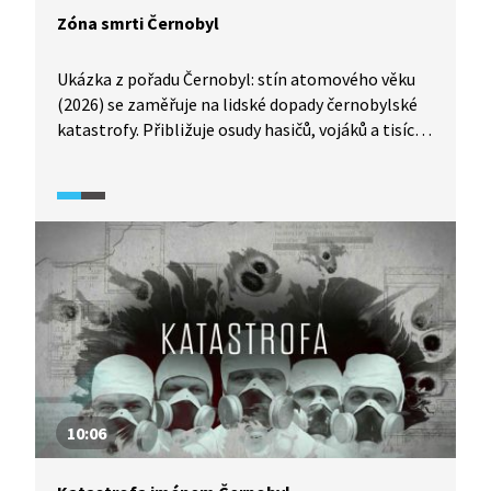
Zóna smrti Černobyl
Ukázka z pořadu Černobyl: stín atomového věku
(2026) se zaměřuje na lidské dopady černobylské
katastrofy. Přibližuje osudy hasičů, vojáků a tisíců
tzv. likvidátorů, kteří byli nasazeni k likvidaci
následků havárie, často bez dostatečné ochrany
a informací.
10:06