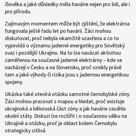
člověka a jaké důsledky měla havárie nejen pro lidi, ale i
pro přírodu.
Zajímavým momentem může být zjištění, že elektrárna
fungovala ještě řadu let po havárii. Žáci mohou
diskutovat, proč nebyla okamžitě uzavřena a co to
vypovídá o významu jaderné energetiky pro Sovětský
svaz i pozdější Ukrajinu. Na to lze navázat aktivitou
zaměřenou na současné jaderné elektrárny – kde se
nacházejí v Česku a na Slovensku, proč vznikly právě
tam a jaké výhody či rizika jsou s jadernou energetikou
spojeny.
Ukázka také otevírá otázku samotné černobylské zóny.
Žáci mohou pracovat s mapou a hledat, proč existuje
ukrajinská a běloruská část zóny a jak havárie zasáhla
okolní státy. Diskuzi lze rozšířit i o současnou válku na
Ukrajině a otázku, proč je oblast kolem Černobylu
strategicky citlivá.