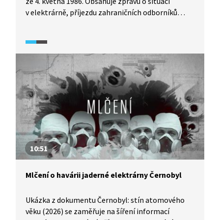
ze 4. května 1986. Obsahuje zprávu o situaci
v elektrárně, příjezdu zahraničních odborníků
na radiaci a jadernou energetiku a nabídce další
pomoci ze Západu. Druhá část ukázky je převzatá
sovětská reportáž obsahující letecké i klasické
záběry na širší okolí Černobylu i na samotnou
elektrárnu a místo výbuchu. Záběry doprovází
simultánně tlumočený komentář vyvracející
"západní propagandu" o rozsáhlých škodách
na elektrárně.
10:51
Mlčení o havárii jaderné elektrárny Černobyl
Ukázka z dokumentu Černobyl: stín atomového
věku (2026) se zaměřuje na šíření informací