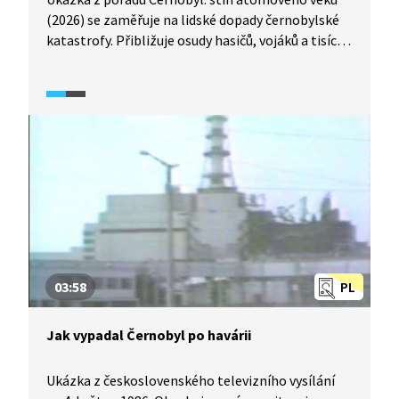
(2026) se zaměřuje na lidské dopady černobylské
katastrofy. Přibližuje osudy hasičů, vojáků a tisíců
tzv. likvidátorů, kteří byli nasazeni k likvidaci
následků havárie, často bez dostatečné ochrany
a informací.
03:58
PL
Jak vypadal Černobyl po havárii
Ukázka z československého televizního vysílání