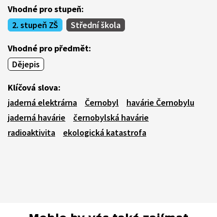
Vhodné pro stupeň:
2. stupeň ZŠ
Střední škola
Vhodné pro předmět:
Dějepis
Klíčová slova:
jaderná elektrárna
Černobyl
havárie Černobylu
jaderná havárie
černobylská havárie
radioaktivita
ekologická katastrofa