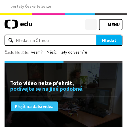
portály České televize
MENU
Hledat
vesmír
Měsíc
lety do vesmíru
Často hledáte:
Toto video nelze přehrát,
podívejte se na jiné podobné.
Přejít na další videa