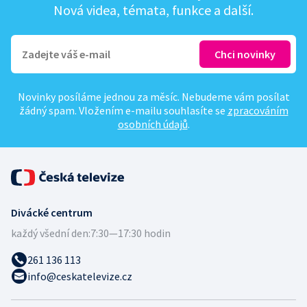
Nová videa, témata, funkce a další.
Novinky posíláme jednou za měsíc. Nebudeme vám posílat
žádný spam. Vložením e-mailu souhlasíte se
zpracováním
osobních údajů
.