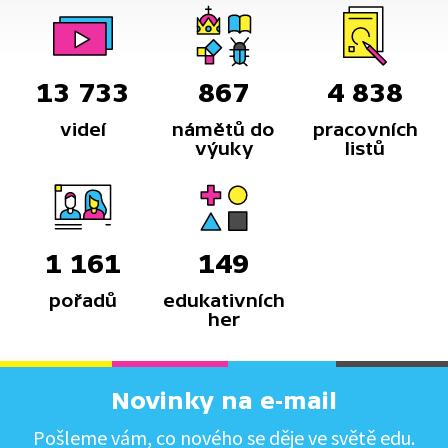
13 733
867
4 838
videí
námětů do
pracovních
výuky
listů
1 161
149
pořadů
edukativních
her
Novinky na e-mail
Pošleme vám, co nového se děje ve světě edu.