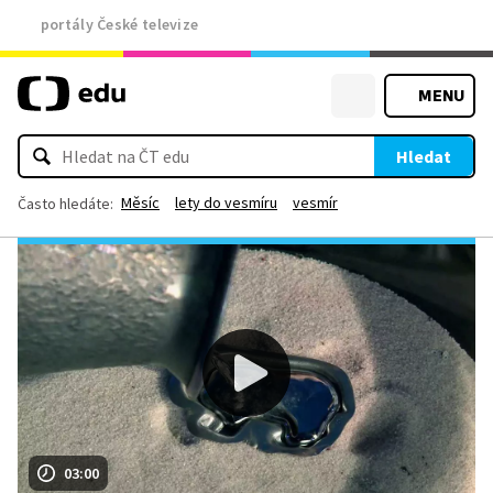
portály České televize
MENU
Hledat
Měsíc
lety do vesmíru
vesmír
Často hledáte:
03:00