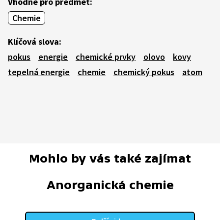
Vhodné pro předmět:
Chemie
Klíčová slova:
pokus
energie
chemické prvky
olovo
kovy
tepelná energie
chemie
chemický pokus
atom
Mohlo by vás také zajímat
Anorganická chemie