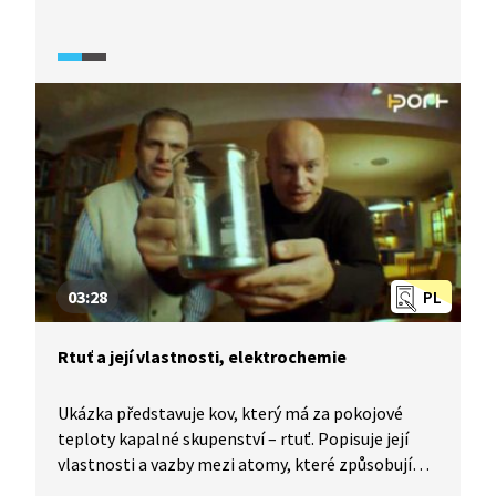
tepla, až dojde k samovznícení.
03:28
PL
Rtuť a její vlastnosti, elektrochemie
Ukázka představuje kov, který má za pokojové
teploty kapalné skupenství – rtuť. Popisuje její
vlastnosti a vazby mezi atomy, které způsobují
právě její kapalnost. Vysvětlení elektrochemie –