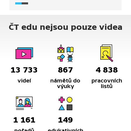
dusík při odpaření zvětší několikrát svůj objem.
ČT edu nejsou pouze videa
13 733
867
4 838
videí
námětů do
pracovních
výuky
listů
1 161
149
pořadů
edukativních