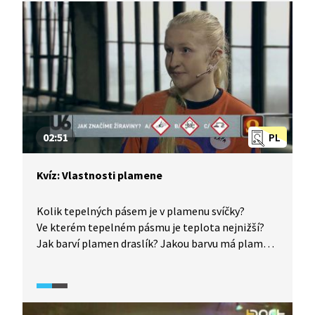
02:51
PL
Kvíz: Vlastnosti plamene
Kolik tepelných pásem je v plamenu svíčky?
Ve kterém tepelném pásmu je teplota nejnižší?
Jak barví plamen draslík? Jakou barvu má plamen
při spalování vápníku? Jak nazýváme proces
zahřívání černého uhlí na 900° C bez přístupu
vzduchu? Jak značíme hořlaviny? Jak značíme
žíraviny? Jakou teplotou hoří plamen zápalky?