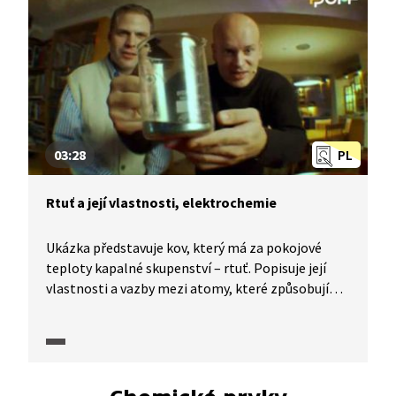
Jak se zabarví látka při nejvyšších teplotách?
To všechno zjistíte v našem kvízu.
03:28
PL
Rtuť a její vlastnosti, elektrochemie
Ukázka představuje kov, který má za pokojové
teploty kapalné skupenství – rtuť. Popisuje její
vlastnosti a vazby mezi atomy, které způsobují
právě její kapalnost. Vysvětlení elektrochemie –
reakce mezi rtutí a železem.