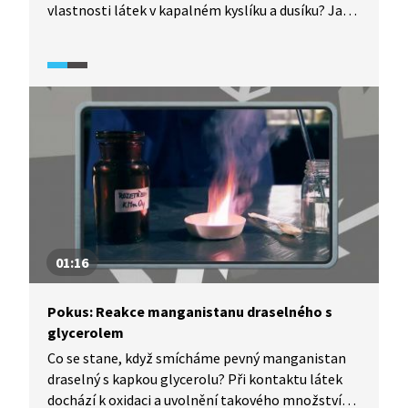
vlastnosti látek v kapalném kyslíku a dusíku? Jak
například hoří cigareta namočená v kapalném
kyslíku?
01:16
Pokus: Reakce manganistanu draselného s
glycerolem
Co se stane, když smícháme pevný manganistan
draselný s kapkou glycerolu? Při kontaktu látek
dochází k oxidaci a uvolnění takového množství