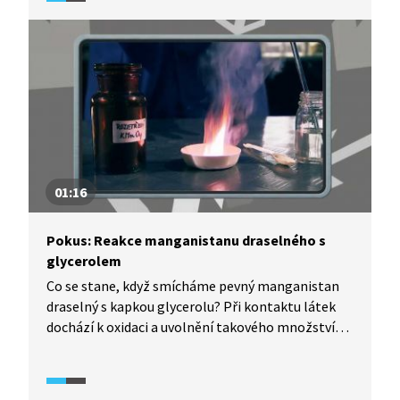
explodovat v uzavřené PET lahvi s vodou.
01:16
Pokus: Reakce manganistanu draselného s
glycerolem
Co se stane, když smícháme pevný manganistan
draselný s kapkou glycerolu? Při kontaktu látek
dochází k oxidaci a uvolnění takového množství
tepla, až dojde k samovznícení.