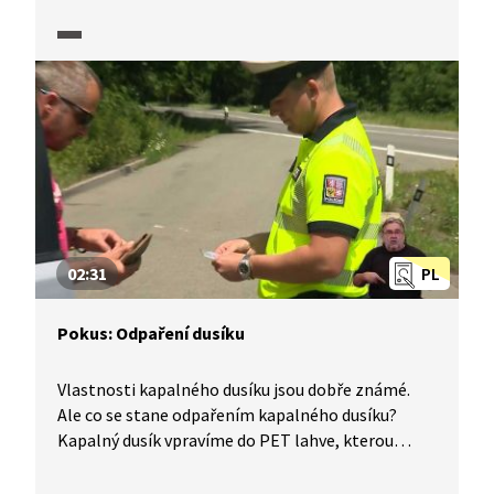
reakce mezi rtutí a železem.
02:31
PL
Pokus: Odpaření dusíku
Vlastnosti kapalného dusíku jsou dobře známé.
Ale co se stane odpařením kapalného dusíku?
Kapalný dusík vpravíme do PET lahve, kterou
uzavřeme a vložíme ho do nádoby
s pingpongovými míčky. Dojde k výbuchu, protože