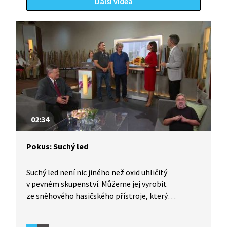
Další videa
02:34
Pokus: Suchý led
Suchý led není nic jiného než oxid uhličitý
v pevném skupenství. Můžeme jej vyrobit
ze sněhového hasičského přístroje, který
nastříkáme do pevné látky. Reakcí suchého ledu
s vodou vzniká mlha, ale suchý led může také