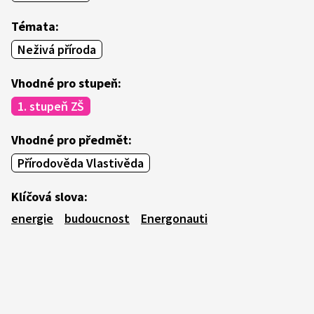
Témata:
Neživá příroda
Vhodné pro stupeň:
1. stupeň ZŠ
Vhodné pro předmět:
Přírodověda Vlastivěda
Klíčová slova:
energie
budoucnost
Energonauti