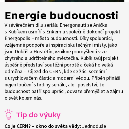
Energie budoucnosti
V závěrečném dílu seriálu Energonauti se Anička
s Kubíkem usmíří s Erikem a společně dokončí projekt
Energopolis – město budoucnosti. Díky spolupráci,
vzájemné podpoře a inspiraci skutečnými místy, jako
jsou Dobříš a Hostětín, vznikne promyšlená vize
chytrého a udržitelného městečka. Kubík svůj projekt
úspěšně představí soutěžní porotě a čeká ho velká
odměna – zájezd do CERN, kde se žáci seznámí
s urychlovačem částic a moderní vědou. Příběh přináší
nejen loučení s hrdiny seriálu, ale i poselství, že
budoucnost patří spolupráci, odvaze přemýšlet a zájmu
o svět kolem nás.
Tip do výuky
Co je CERN? – okno do světa vědy:
Jednoduše