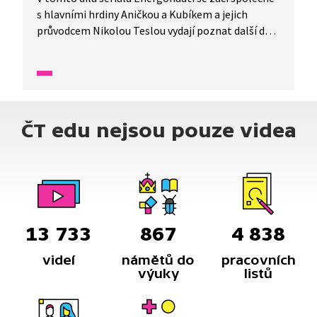
s hlavními hrdiny Aničkou a Kubíkem a jejich
průvodcem Nikolou Teslou vydají poznat další dva
úžasné zdroje energie: geotermální a vodní. Tesla
dětem ukáže, jak se dá využít teplo ze země,
a poté je vezme na výpravu k přehradě, kde
společně objeví, jak funguje vodní elektrárna. Žáci
poznají, že i přírodní síly, jako je voda a teplo
ČT edu nejsou pouze videa
z nitra Země, mohou vyrábět elektřinu
bez znečišťování životního prostředí.
13 733
867
4 838
videí
námětů do
pracovních
výuky
listů