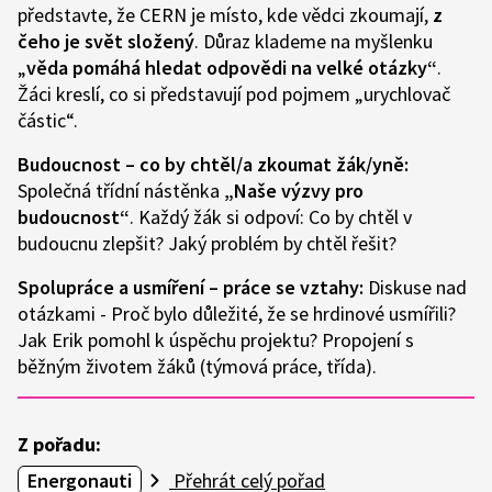
představte, že CERN je místo, kde vědci zkoumají,
z
čeho je svět složený
. Důraz klademe na myšlenku
„
věda pomáhá hledat odpovědi na velké otázky“
.
Žáci kreslí, co si představují pod pojmem „urychlovač
částic“.
Budoucnost – co by chtěl/a zkoumat žák/yně:
Společná třídní nástěnka
„Naše výzvy pro
budoucnost“
. Každý žák si odpoví: Co by chtěl v
budoucnu zlepšit? Jaký problém by chtěl řešit?
Spolupráce a usmíření – práce se vztahy:
Diskuse nad
otázkami - Proč bylo důležité, že se hrdinové usmířili?
Jak Erik pomohl k úspěchu projektu? Propojení s
běžným životem žáků (týmová práce, třída).
Z pořadu:
Energonauti
Přehrát celý pořad