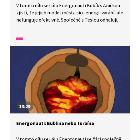
V tomto dílu seriálu Energonauti Kubík s Aničkou
zjistí, že jejich model města sice energii vyrábí, ale
nefunguje efektivně. Společně s Teslou odhalují,
kde všude se energie ztrácí. Nejen v žárovkách, ale
už při výrobě elektřiny v elektrárnách, při jejím
přenosu a distribuci. Žáci se seznámí s rozdíly mezi
ztrátami v tepelných, solárních i větrných
elektrárnách a pochopí, proč je důležité energii
nejen vyrábět, ale hlavně využívat chytře. Dozvědí
se, proč je lepší vyměnit klasické žárovky za LED,
kdy je opravdu nutné svítit, jak zateplení domů
snižuje spotřebu energie a jak lze ohřívat vodu
pomocí sluneční energie.
13:29
Energonauti: Bublina nebo turbína
V tomto dílu seriálu Energonauti se žáci společně