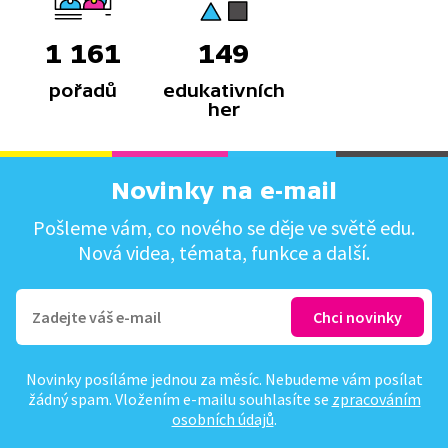
1 161
149
pořadů
edukativních
her
Novinky na e-mail
Pošleme vám, co nového se děje ve světě edu.
Nová videa, témata, funkce a další.
Novinky posíláme jednou za měsíc. Nebudeme vám posílat
žádný spam. Vložením e-mailu souhlasíte se
zpracováním
osobních údajů
.