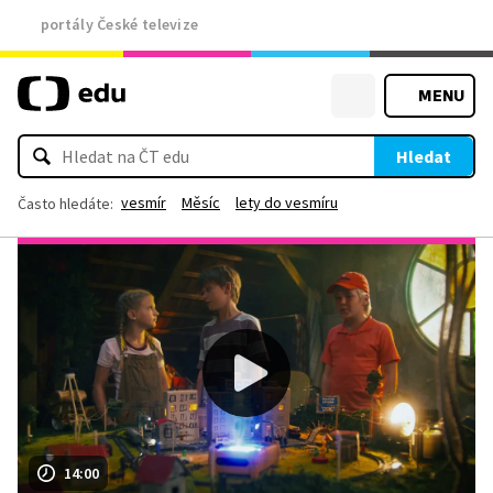
portály České televize
MENU
Hledat
vesmír
Měsíc
lety do vesmíru
Často hledáte:
14:00