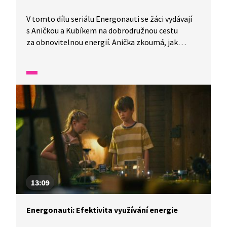
V tomto dílu seriálu Energonauti se žáci vydávají
s Aničkou a Kubíkem na dobrodružnou cestu
za obnovitelnou energií. Anička zkoumá, jak
funguje solární energie, a Kubík objevuje princip
větrných turbín. Společně s průvodcem Nikolou
Teslou se učí, jak slunce a vítr mohou zásobovat
město elektřinou. Všímají si, kde v okolí stojí
solární panely a větrné turbíny, a vyzkoušejí si
vlastní malé modely větrné elektrárny a solárního
panelu ze zahradních lampiček.
13:09
Energonauti: Efektivita využívání energie