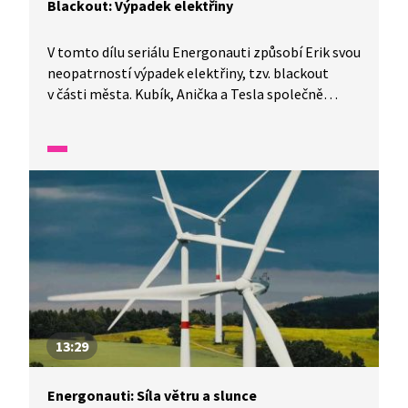
Blackout: Výpadek elektřiny
V tomto dílu seriálu Energonauti způsobí Erik svou
neopatrností výpadek elektřiny, tzv. blackout
v části města. Kubík, Anička a Tesla společně
zjišťují, jak může přetížení elektrické sítě spustit
tzv. dominový efekt, kdy se problém rychle šíří dál.
Žáci pochopí, co se děje, když elektřina náhle
vypadne, jaké to má následky pro město i lidi
a proč je důležité se k energiím chovat
zodpovědně. Erik se zapojí do řešení problému a s
pomocí Kubíka a Aničky se jim podaří elektřinu
v městě znovu bezpečně obnovit.
13:29
Energonauti: Síla větru a slunce