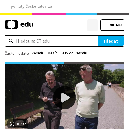
portály České televize
MENU
Hledat
vesmír
Měsíc
lety do vesmíru
Často hledáte:
01:37