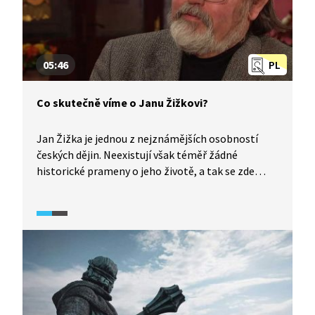
05:46
PL
Co skutečně víme o Janu Žižkovi?
Jan Žižka je jednou z nejznámějších osobností
českých dějin. Neexistují však téměř žádné
historické prameny o jeho životě, a tak se zde
nabízí široké pole pro různé interpretace
a hodnocení. Více se k tomuto tématu dozvíme
od Petra Čorneje, českého historika, který se
touto postavou celoživotně zabývá.