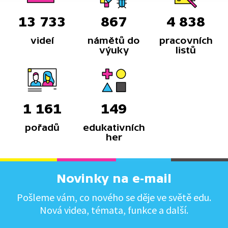
13 733
867
4 838
videí
námětů do
pracovních
výuky
listů
1 161
149
pořadů
edukativních
her
Novinky na e-mail
Pošleme vám, co nového se děje ve světě edu.
Nová videa, témata, funkce a další.