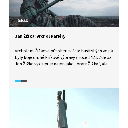
04:46
Jan Žižka: Vrchol kariéry
Vrcholem Žižkova působení v čele husitských vojsk
byly boje druhé křížové výpravy v roce 1421. Zde už
Jan Žižka vystupuje nejen jako „bratr Žižka", ale
i jako neporazitelný vojevůdce. Je také pasován
na rytíře, byť ne panovníkem, ale samotnou
revolucí. Stává se „božím bojovníkem",
a to doslova.