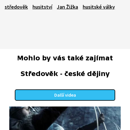
středověk
husitství
Jan Žižka
husitské války
Mohlo by vás také zajímat
Středověk - české dějiny
Další videa