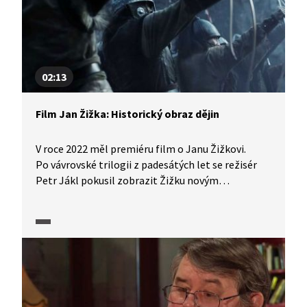
02:13
Film Jan Žižka: Historický obraz dějin
V roce 2022 měl premiéru film o Janu Žižkovi.
Po vávrovské trilogii z padesátých let se režisér
Petr Jákl pokusil zobrazit Žižku novým
způsobem. Podívejte se, jak jeho dílo hodnotí
filmoví publicisté.