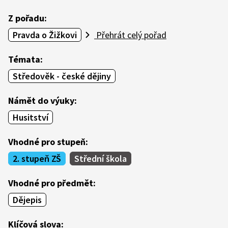
Z pořadu:
Pravda o Žižkovi
Přehrát celý pořad
Témata:
Středověk - české dějiny
Námět do výuky:
Husitství
Vhodné pro stupeň:
2. stupeň ZŠ
Střední škola
Vhodné pro předmět:
Dějepis
Klíčová slova: