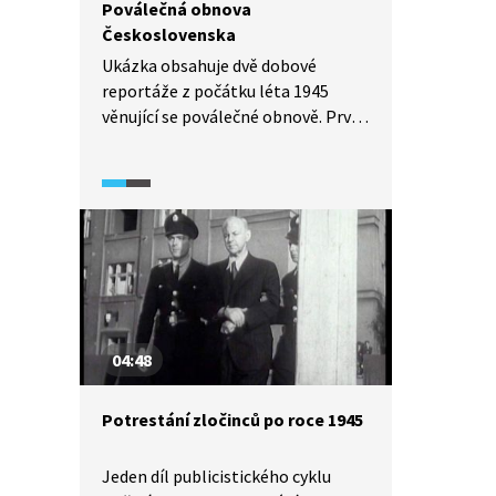
Poválečná obnova
Československa
Ukázka obsahuje dvě dobové
reportáže z počátku léta 1945
věnující se poválečné obnově. První
z nich sleduje desítky žen, které
jako brigádnice ručně nebo
motykami odplevelují řepná pole.
Komentář zdůrazňuje, že jen díky
dobrovolníkům se toho roku podaří
zajistit úrodu. Druhá navazující
reportáž informuje o brigádě práce
Svazu české mládeže, která odklízí
trosky a podílí se na obnově
04:48
poválečné Prahy. Zdroj: Národní
filmový archiv.
Potrestání zločinců po roce 1945
Jeden díl publicistického cyklu