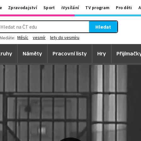
e
Zpravodajství
Sport
iVysílání
TV program
Pro děti
A
Hledat
Měsíc
vesmír
lety do vesmíru
hledáte:
ruhy
Náměty
Pracovní listy
Hry
Přijímačk