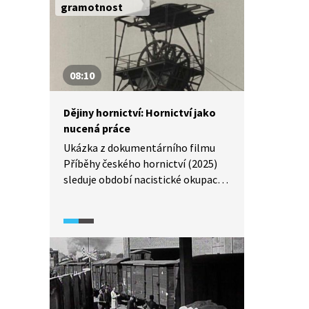
gramotnost
08:10
Dějiny hornictví: Hornictví jako
nucená práce
Ukázka z dokumentárního filmu
Příběhy českého hornictví (2025)
sleduje období nacistické okupace,
třetí republiky a komunistického
režimu, kdy bylo hornictví
zneužíváno jako forma nucené
práce: ať už pro sovětské válečné
zajatce, nebo později
pro nepřátele Sovětského svazu
a komunistického režimu. Ukázka
divákovi přibližuje podmínky,