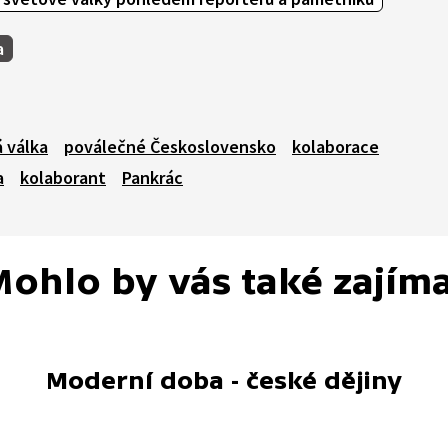
a
 válka
poválečné Československo
kolaborace
a
kolaborant
Pankrác
ohlo by vás také zajím
Moderní doba - české dějiny