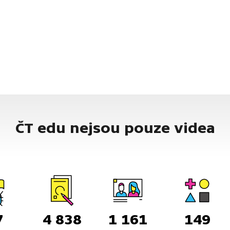
ČT edu nejsou pouze videa
7
4 838
1 161
149