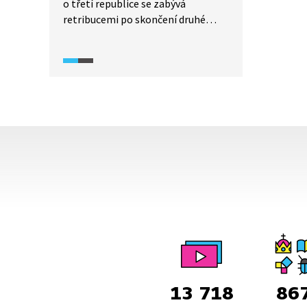
o třetí republice se zabývá
retribucemi po skončení druhé
světové války. V ukázce se mluví
o poslední veřejné popravě v ČSR,
kdy byl na prostoru před soudem
na Pankráci oběšen v září 1945
náměstek pražského primátora,
nacista Josef Pfitzner, a o popravě
Karla Hermanna Franka v květnu
1946. Video obsahuje i dobové
záběry ze soudu, věznice i popravy.
13 718
86