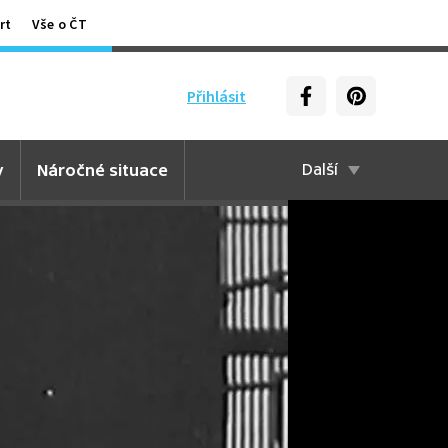
rt
Vše o ČT
Přihlásit
y
Náročné situace
Další