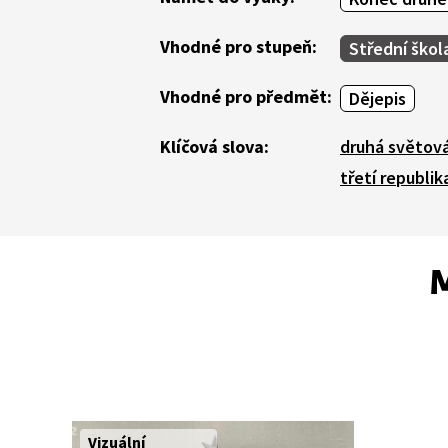
Vhodné pro stupeň:
Střední škol
Vhodné pro předmět:
Dějepis
Klíčová slova:
druhá světová
třetí republik
M
Vizuální