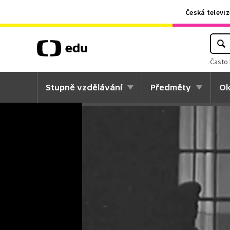
Česká televiz
Často 
Stupně vzdělávání
Předměty
Ok