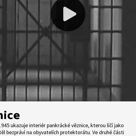
nice
45 ukazuje interiér pankrácké věznice, kterou líčí jako
ěl bezpráví na obyvatelích protektorátu. Ve druhé části