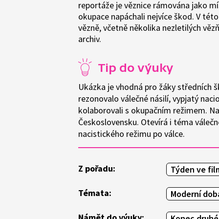
reportáže je věznice rámována jako mís
okupace napáchali nejvíce škod. V této
vězně, včetně několika nezletilých vězň
archiv.
Tip do výuky
Ukázka je vhodná pro žáky středních šk
rezonovalo válečné násilí, vypjatý nac
kolaborovali s okupačním režimem. Nad
Československu. Otevírá i téma válečn
nacistického režimu po válce.
Z pořadu:
Týden ve fil
Témata:
Moderní doba
Námět do výuky:
Konec druhé