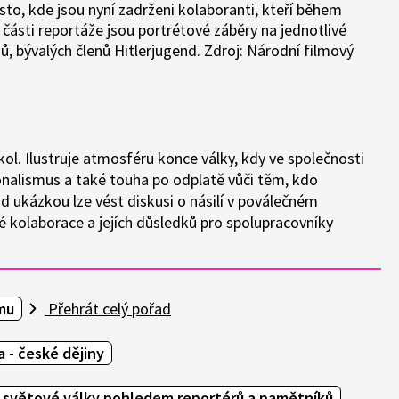
to, kde jsou nyní zadrženi kolaboranti, kteří během
 části reportáže jsou portrétové záběry na jednotlivé
ů, bývalých členů Hitlerjugend. Zdroj: Národní filmový
ol. Ilustruje atmosféru konce války, kdy ve společnosti
ionalismus a také touha po odplatě vůči těm, kdo
 ukázkou lze vést diskusi o násilí v poválečném
é kolaborace a jejích důsledků pro spolupracovníky
mu
Přehrát celý pořad
 - české dějiny
 světové války pohledem reportérů a pamětníků