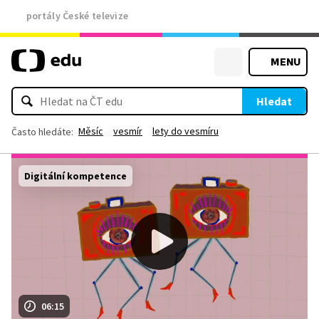
portály České televize
MENU
Hledat
Měsíc
vesmír
lety do vesmíru
Často hledáte:
Digitální kompetence
06:15