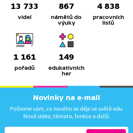
13 733
867
4 838
videí
námětů do
pracovních
výuky
listů
1 161
149
pořadů
edukativních
her
Novinky na e-mail
Pošleme vám, co nového se děje ve světě edu.
Nová videa, témata, funkce a další.