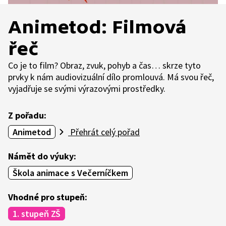
Animetod: Filmová
řeč
Co je to film? Obraz, zvuk, pohyb a čas… skrze tyto
prvky k nám audiovizuální dílo promlouvá. Má svou řeč,
vyjadřuje se svými výrazovými prostředky.
Z pořadu:
Animetod
Přehrát celý pořad
Námět do výuky:
Škola animace s Večerníčkem
Vhodné pro stupeň:
1. stupeň ZŠ