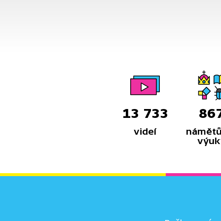
seriálu.
13 733
86
videí
námětů
výuk