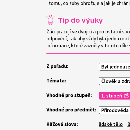
i tomu, co zuby ohrožuje a jak je chráni
Tip do výuky
Žáci pracují ve dvojici a pro ostatní s
odpovědí, tak aby vždy byla jedna mož
informace, které zazněly v tomto díle s
Z pořadu:
Byl jednou j
Témata:
Člověk a zdr
Vhodné pro stupeň:
1. stupeň ZŠ
Vhodné pro předmět:
Přírodověda 
Klíčová slova:
lidské tělo
B