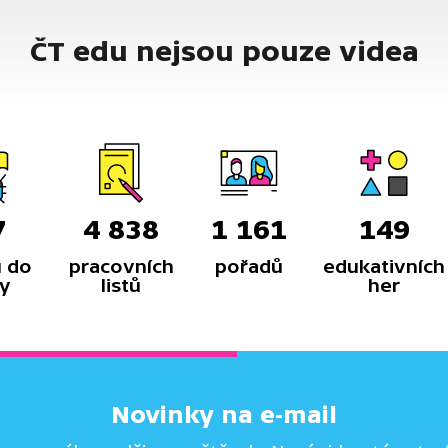
ČT edu nejsou pouze videa
7
4 838
1 161
149
 do
pracovních
pořadů
edukativních
y
listů
her
Novinky na e-mail