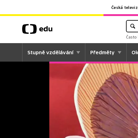
Česká televiz
Často 
Stupně vzdělávání
Předměty
Ok