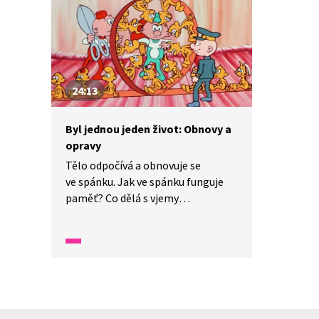
24:13
Byl jednou jeden život: Obnovy a
opravy
Tělo odpočívá a obnovuje se
ve spánku. Jak ve spánku funguje
paměť? Co dělá s vjemy
a informacemi? A jak je
to s produkcí snů? A co když je
v těle potřeba něco narychlo
opravit, jaké mechanismy se
do toho zapojují? Odpovědi na tyto
otázky přináší další díl známého
francouzského animovaného