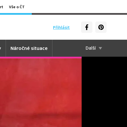
rt
Vše o ČT
Přihlásit
y
Náročné situace
Další