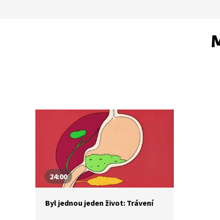
M
24:00
Byl jednou jeden život: Trávení