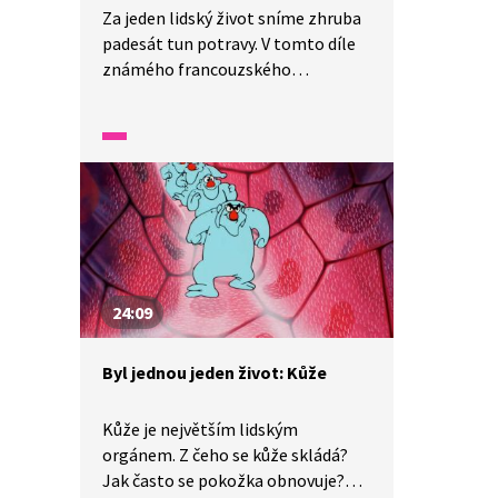
Za jeden lidský život sníme zhruba
padesát tun potravy. V tomto díle
známého francouzského
animovaného seriálu se zaměříme
na celý proces trávení. Začneme
od žvýkacích svalů. Jak dále putuje
strava lidským tělem a co všechno
se během tohoto procesu děje?
Pojďme to zjistit.
24:09
Byl jednou jeden život: Kůže
Kůže je největším lidským
orgánem. Z čeho se kůže skládá?
Jak často se pokožka obnovuje?