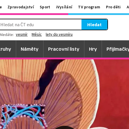
e
Zpravodajství
Sport
iVysílání
TV program
Pro děti
A
Hledat
vesmír
Měsíc
lety do vesmíru
hledáte:
ruhy
Náměty
Pracovní listy
Hry
Přijímačk