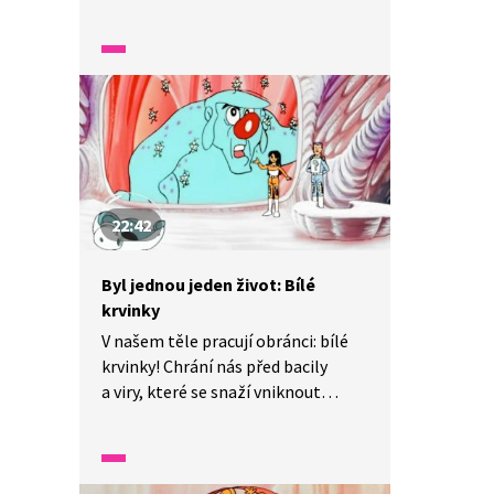
Před čím nás kůže chrání a jaké má
další funkce? Odpovědi na tyto, ale
i další otázky najdete v tomto díle
známého francouzského
animovaného seriálu. Tak pojďme
na to.
22:42
Byl jednou jeden život: Bílé
krvinky
V našem těle pracují obránci: bílé
krvinky! Chrání nás před bacily
a viry, které se snaží vniknout
do našeho těla. V tomto dílu
poznáme, jak tělo bojuje proti
nemocem a kdo všechno mu
pomáhá.