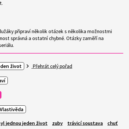
t.
polužáky připraví několik otázek s několika možnostmi
nost správná a ostatní chybné. Otázky zaměří na
eriálu.
eden život
Přehrát celý pořad
aví
Vlastivěda
yl jednou jeden život
zuby
trávicí soustava
chuť