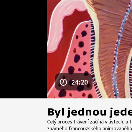
24:20
Byl jednou jede
Celý proces trávení začíná v ústech, a t
známého francouzského animovaného se