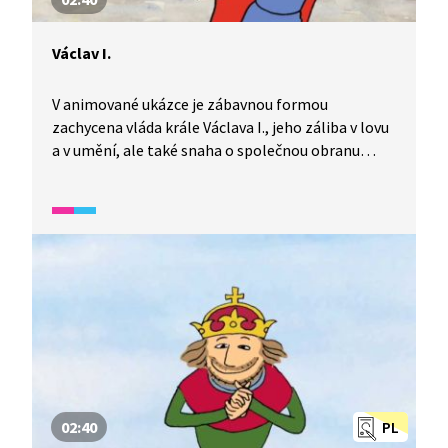
Václav I.
V animované ukázce je zábavnou formou
zachycena vláda krále Václava I., jeho záliba v lovu
a v umění, ale také snaha o společnou obranu
středoevropských zemí proti nájezdům Mongolů.
02:40
PL