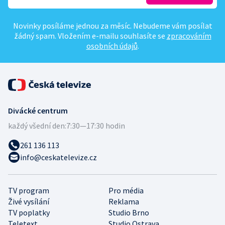
Novinky posíláme jednou za měsíc. Nebudeme vám posílat
žádný spam. Vložením e-mailu souhlasíte se
zpracováním
osobních údajů
.