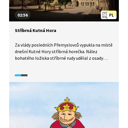
02:56
PL
Stříbrná Kutná Hora
Za vlády posledních Přemyslovců vypukla na místě
dnešní Kutné Hory stříbrná horečka. Nález
bohatého ložiska stříbrné rudy udělal z osady
velmi brzo město, které se záhy stalo městem
nezcizitelným královské koruně. Václav II. vydal
v roce 1300 velmi promyšlený horní zákoník, kde
stanovil královská práva, stanovil pevnou pracovní
dobu, zavedl jednotnou minci a dal razit v Kutné
Hoře jednu z nejvýznamnějších mincí středověku,
pražský groš.