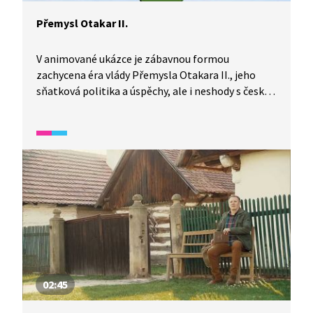
Přemysl Otakar II.
V animované ukázce je zábavnou formou
zachycena éra vlády Přemysla Otakara II., jeho
sňatková politika a úspěchy, ale i neshody s českou
šlechtou a císařem, které nakonec vedly k jeho
pádu v bitvě na Moravském poli.
02:45