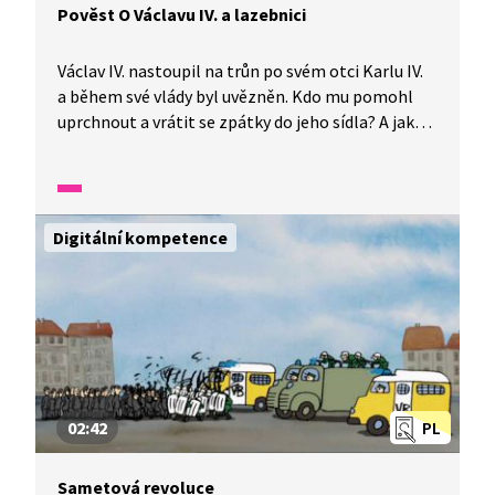
Pověst O Václavu IV. a lazebnici
Václav IV. nastoupil na trůn po svém otci Karlu IV.
a během své vlády byl uvězněn. Kdo mu pomohl
uprchnout a vrátit se zpátky do jeho sídla? A jakou
roli v tom sehrály lázně a krásná lazebnice
Zuzana? A jak se jí za to král odvděčil?
Poslouchejte vyprávění ze Starých pověstí
českých, které je tlumočeno do znakového jazyka.
Digitální kompetence
02:42
PL
Sametová revoluce