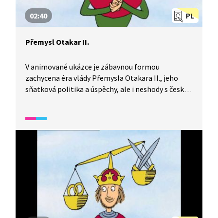
02:40
PL
Přemysl Otakar II.
V animované ukázce je zábavnou formou
zachycena éra vlády Přemysla Otakara II., jeho
sňatková politika a úspěchy, ale i neshody s českou
šlechtou a císařem, které nakonec vedly k jeho
pádu v bitvě na Moravském poli.