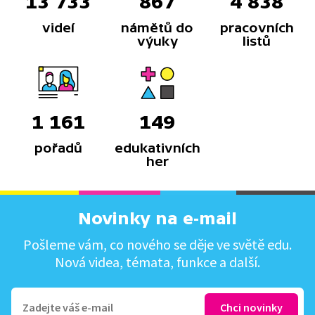
13 733
867
4 838
videí
námětů do
pracovních
výuky
listů
1 161
149
pořadů
edukativních
her
Novinky na e-mail
Pošleme vám, co nového se děje ve světě edu.
Nová videa, témata, funkce a další.