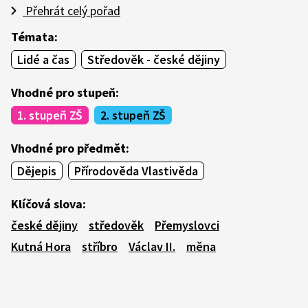
Přehrát celý pořad
Témata:
Lidé a čas
Středověk - české dějiny
Vhodné pro stupeň:
1. stupeň ZŠ
2. stupeň ZŠ
Vhodné pro předmět:
Dějepis
Přírodověda Vlastivěda
Klíčová slova:
české dějiny
středověk
Přemyslovci
Kutná Hora
stříbro
Václav II.
měna