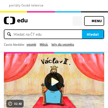
portály České televize
MENU
Hledat
vesmír
Měsíc
lety do vesmíru
Často hledáte:
02:40