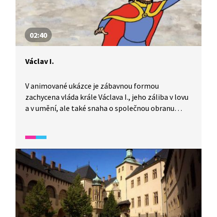
02:40
Václav I.
V animované ukázce je zábavnou formou
zachycena vláda krále Václava I., jeho záliba v lovu
a v umění, ale také snaha o společnou obranu
středoevropských zemí proti nájezdům Mongolů.