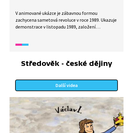
V animované ukázce je zábavnou formou
zachycena sametová revoluce v roce 1989. Ukazuje
demonstrace v listopadu 1989, založení
Občanského fóra a zvolení Václava Havla
prezidentem republiky.
Středověk - české dějiny
Další videa