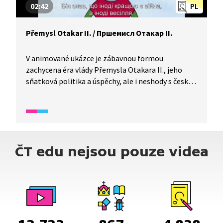
02:42
PL
Přemysl Otakar II. / Пршемисл Отакар II.
V animované ukázce je zábavnou formou
zachycena éra vlády Přemysla Otakara II., jeho
sňatková politika a úspěchy, ale i neshody s českou
šlechtou a císařem, které nakonec vedly k jeho
pádu. / В анімаційному відео в цікавій формі
зображується епоха правління Пршемисла
Отакара II, його шлюбна політика та успіхи, а
також розбіжності з чеським дворянством та
ČT edu nejsou pouze videa
імператором, які нарешті призвели до його
падіння.