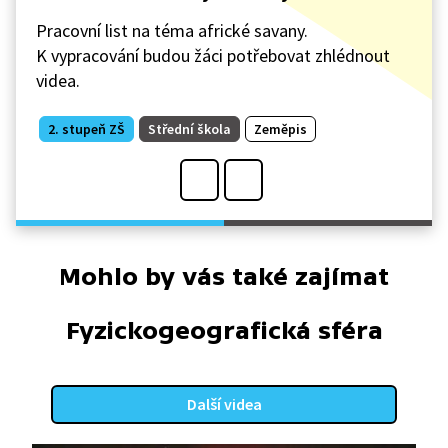
Pracovní list na téma africké savany.
K vypracování budou žáci potřebovat zhlédnout
videa.
2. stupeň ZŠ
Střední škola
Zeměpis
Mohlo by vás také zajímat
Fyzickogeografická sféra
Další videa