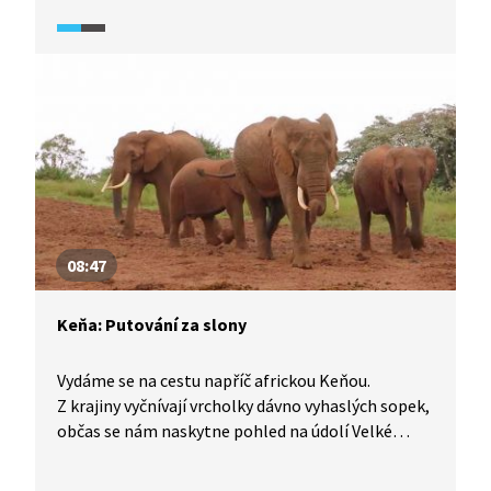
UNESCO a je vlajkovou lodí turismu Tanzanie.
08:47
Keňa: Putování za slony
Vydáme se na cestu napříč africkou Keňou.
Z krajiny vyčnívají vrcholky dávno vyhaslých sopek,
občas se nám naskytne pohled na údolí Velké
příkopové propadliny sahající od Mosambiku až
do oblasti severní Sýrie. Mimo města potkáváme