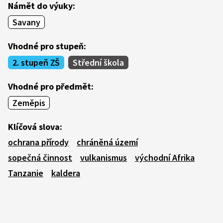
Námět do výuky:
Savany
Vhodné pro stupeň:
2. stupeň ZŠ
Střední škola
Vhodné pro předmět:
Zeměpis
Klíčová slova:
ochrana přírody
chráněná území
sopečná činnost
vulkanismus
východní Afrika
Tanzanie
kaldera