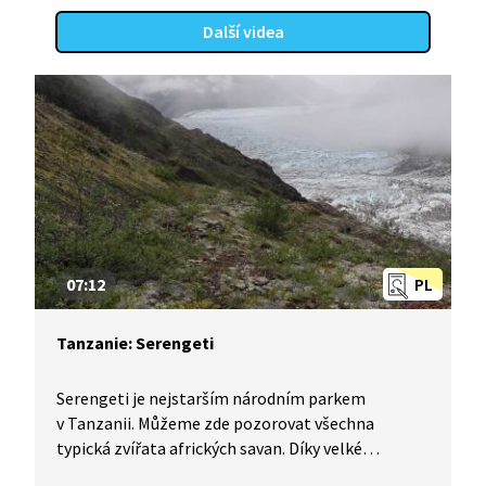
Další videa
07:12
PL
Tanzanie: Serengeti
Serengeti je nejstarším národním parkem
v Tanzanii. Můžeme zde pozorovat všechna
typická zvířata afrických savan. Díky velké
rozmanitosti druhů byl park zapsán na Seznam