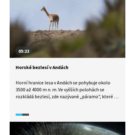
05:23
Horské bezlesí v Andách
Horní hranice lesa v Andách se pohybuje okolo
3500 až 4000 m n. m. Ve vyšších polohách se
rozkládá bezlesí, zde nazývané „páramo", které je
lidmi osídlené jen zřídka. Na vrcholech zdejších
hor můžeme najít stálou sněhovou pokrývku,
která však taje vlivem klimatických změn. Jedním
z těchto vrcholů je i vulkán Chimborazo,
ke kterému se vypravíme.