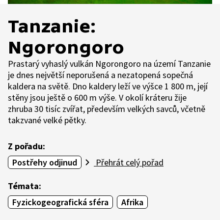
Tanzanie:
Ngorongoro
Prastarý vyhaslý vulkán Ngorongoro na území Tanzanie
je dnes největší neporušená a nezatopená sopečná
kaldera na světě. Dno kaldery leží ve výšce 1 800 m, její
stěny jsou ještě o 600 m výše. V okolí kráteru žije
zhruba 30 tisíc zvířat, především velkých savců, včetně
takzvané velké pětky.
Z pořadu:
Postřehy odjinud
Přehrát celý pořad
Témata:
Fyzickogeografická sféra
Afrika