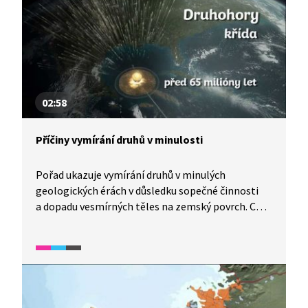
02:58
Příčiny vymírání druhů v minulosti
Pořad ukazuje vymírání druhů v minulých
geologických érách v důsledku sopečné činnosti
a dopadu vesmírných těles na zemský povrch. Co,
nebo kdo může za největší katastrofy v dějinách
naší planety? A jak tahle velká vymírání probíhala?
A jaké události po nich následovaly?