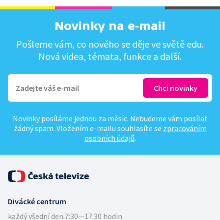
Novinky na e-mail
Pošleme vám, co nového se děje ve světě edu.
Nová videa, témata, funkce a další.
Novinky posíláme jednou za měsíc. Nebudeme vám posílat
žádný spam. Vložením e-mailu souhlasíte se
zpracováním
osobních údajů
.