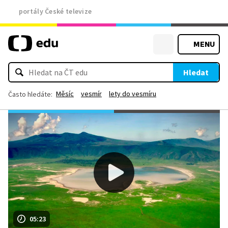
portály České televize
MENU
Hledat
Měsíc
vesmír
lety do vesmíru
Často hledáte:
05:23