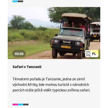
Masaje pasoucí dobytek nebo velbloudy. Svůj
domov mají téměř v celé Keni a také na severu
Tanzanie. Navštívíme hlavní město Nairobi, které
patří k největším v Africe. A nakonec se podíváme
za divokými slony do národního parku Aberdare.
03:03
PL
Safari v Tanzanii
Tématem pořadu je Tanzanie, jedna ze zemí
východní Afriky, kde mohou turisté v národních
parcích stále ještě vidět typickou zvířenu safari.