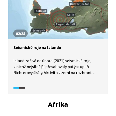
02:28
Seismické roje na Islandu
Island zažívá od února (2021) seismické roje,
z nichž nejsilnější přesahovaly pátý stupeň
Richterovy škály. Aktivita v zemi na rozhraní
tektonických desek je podle geologů jen
předzvěstí silnější sopečné erupce v části ostrova,
která vulkanickou činnost zažila naposledy
před více než 800 lety. Obyvatelé tedy mají jistotu,
že se něco děje, kdy k tomu dojde, se ale mohou
Afrika
jen domnívat.