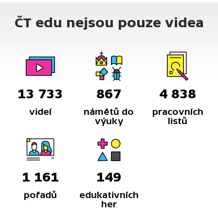
ČT edu nejsou pouze videa
13 733
867
4 838
videí
námětů do
pracovních
výuky
listů
1 161
149
pořadů
edukativních
her