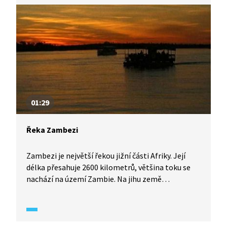
01:29
Řeka Zambezi
Zambezi je největší řekou jižní části Afriky. Její
délka přesahuje 2600 kilometrů, většina toku se
nachází na území Zambie. Na jihu země
představuje Zambezi přírodní hranici. Dolní tok je
populární v rámci cestovního ruchu, neboť je zde
při plavbě stále možné spatřit neporušenou
přírodu včetně četných ostrůvků.