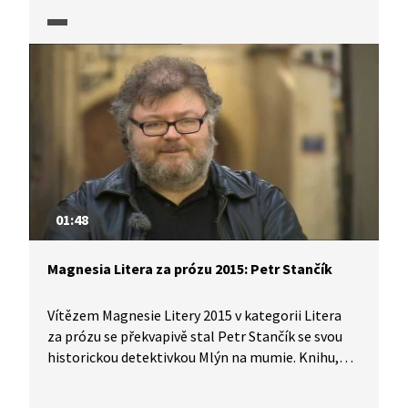
01:48
Magnesia Litera za prózu 2015: Petr Stančík
Vítězem Magnesie Litery 2015 v kategorii Litera
za prózu se překvapivě stal Petr Stančík se svou
historickou detektivkou Mlýn na mumie. Knihu,
která vypráví o pátrání po masovém vrahovi,
krátce představuje sám její autor. Přiblíží nám i své