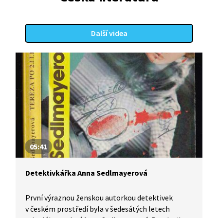
Další videa
05:41
Detektivkářka Anna Sedlmayerová
První výraznou ženskou autorkou detektivek
v českém prostředí byla v šedesátých letech