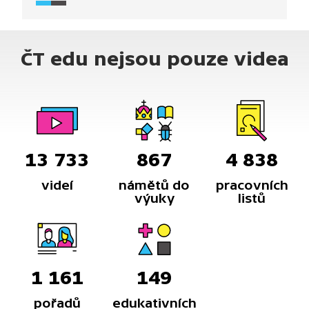
inspirační zdroje.
ČT edu nejsou pouze videa
13 733
867
4 838
videí
námětů do
pracovních
výuky
listů
1 161
149
pořadů
edukativních