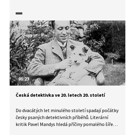
detektivka pomáhá řešit zapeklité případy, které
Škvorecký využívá k upozornění na základní
pravidla detektivního žánru. Dílo představuje
literární kritik Pavel Mandys.
01:23
Česká detektivka ve 20. letech 20. století
Do dvacátých let minulého století spadají počátky
česky psaných detektivních příběhů. Literární
kritik Pavel Mandys hledá příčiny pomalého šíření
detektivního žánru v českém prostředí té doby.