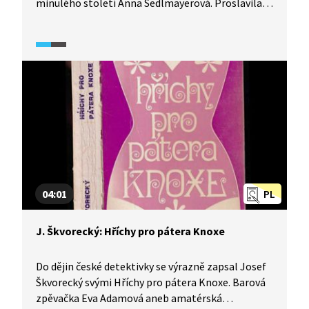
minulého století Anna Sedlmayerová. Proslavila
se románem Pomozte mi, Terezo!, ve kterém
uvedla do české literatury první vyšetřovatelku -
ženu. V období normalizace Sedlmayerová
publikovat nesměla, režimu se znelíbila románem
Symbol zůstal mramorový. Tvorbu autorky
charakterizuje literární historik Michal Jareš
a policejní historik Radek Galaš přidává dobový
kontext žen ve službách policie.
04:01
PL
J. Škvorecký: Hříchy pro pátera Knoxe
Do dějin české detektivky se výrazně zapsal Josef
Škvorecký svými Hříchy pro pátera Knoxe. Barová
zpěvačka Eva Adamová aneb amatérská