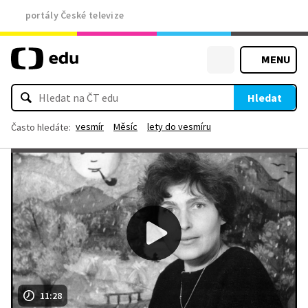
portály České televize
MENU
Hledat
vesmír
Měsíc
lety do vesmíru
Často hledáte:
11:28