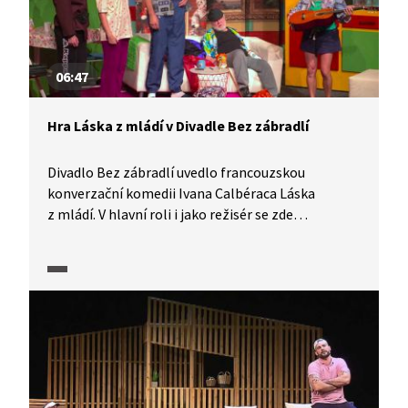
06:47
Hra Láska z mládí v Divadle Bez zábradlí
Divadlo Bez zábradlí uvedlo francouzskou
konverzační komedii Ivana Calbéraca Láska
z mládí. V hlavní roli i jako režisér se zde
prezentoval Roman Zach. Premiéru hry hodnotí
divadelní publicistka Jana Soprová.