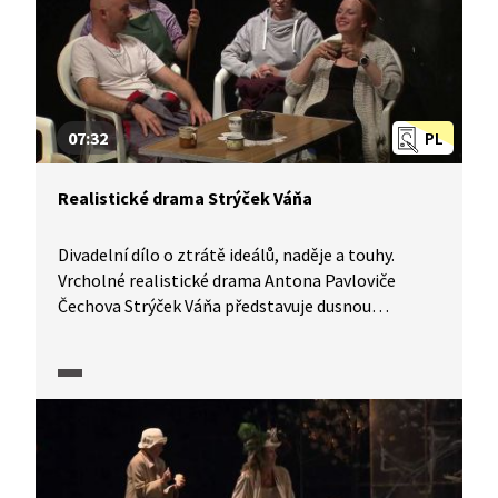
07:32
PL
Realistické drama Strýček Váňa
Divadelní dílo o ztrátě ideálů, naděje a touhy.
Vrcholné realistické drama Antona Pavloviče
Čechova Strýček Váňa představuje dusnou
atmosféru panující na ruské venkovské farmě
na konci jedné epochy. V hlavní roli uvidíme Jana
Lepšíka, režie se ujal Ivan Buraj.