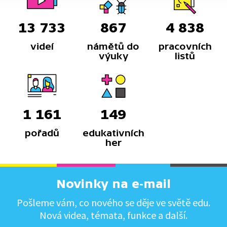
13 733
867
4 838
videí
námětů do
pracovních
výuky
listů
1 161
149
pořadů
edukativních
her
Novinky na e-mail
Pošleme vám, co nového se děje ve světě edu.
Nová videa, témata, funkce a další.