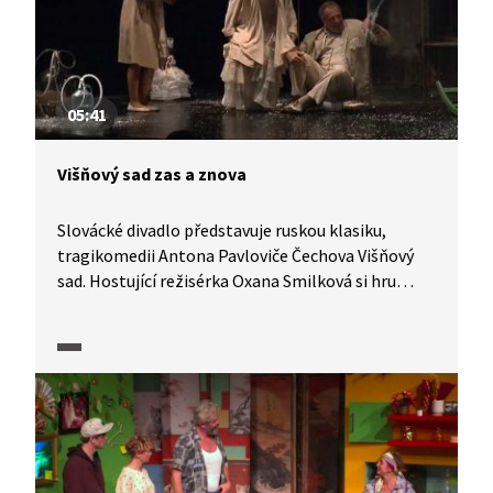
05:41
Višňový sad zas a znova
Slovácké divadlo představuje ruskou klasiku,
tragikomedii Antona Pavloviče Čechova Višňový
sad. Hostující režisérka Oxana Smilková si hru
sama přeložila a její režijní přístup slibuje divákovi
moderní pojetí a porozumění velké ruské duši.