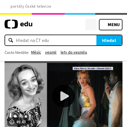
portály České televize
MENU
Hledat
Měsíc
vesmír
lety do vesmíru
Často hledáte:
01:43