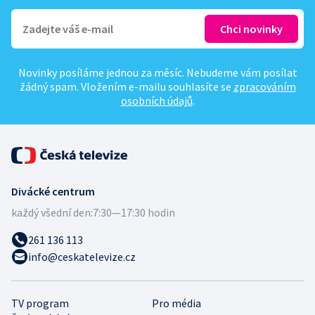
Novinky posíláme jednou za měsíc. Nebudeme vám posílat
žádný spam. Vložením e-mailu souhlasíte se
zpracováním
osobních údajů
.