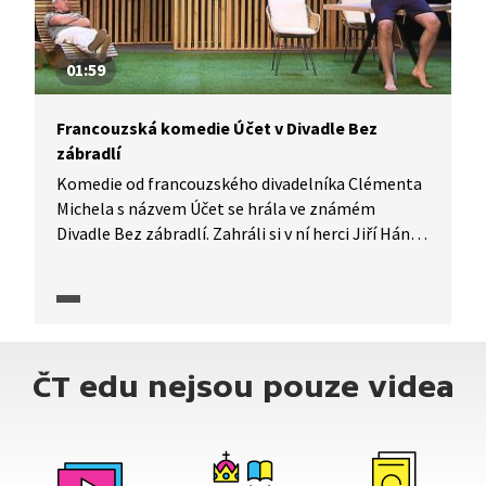
01:59
Francouzská komedie Účet v Divadle Bez
zábradlí
Komedie od francouzského divadelníka Clémenta
Michela s názvem Účet se hrála ve známém
Divadle Bez zábradlí. Zahráli si v ní herci Jiří Hána
a Adam Vacula. Jak své postavy vnímají?
ČT edu nejsou pouze videa