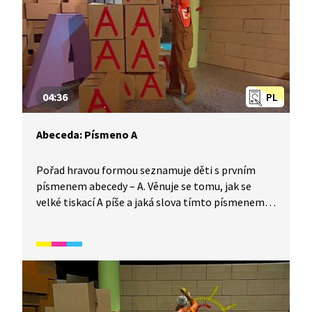
04:36
PL
Abeceda: Písmeno A
Pořad hravou formou seznamuje děti s prvním
písmenem abecedy – A. Věnuje se tomu, jak se
velké tiskací A píše a jaká slova tímto písmenem
začínají. Video je vhodné také jako doplňková
aktivita k výuce češtiny pro cizince. Určeno
především pro začátečníky mladšího školního
věku.