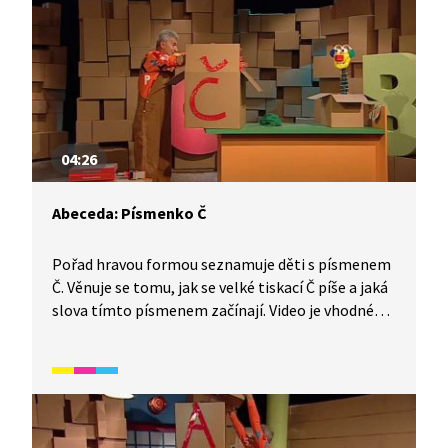
04:26
Abeceda: Písmenko Č
Pořad hravou formou seznamuje děti s písmenem
Č. Věnuje se tomu, jak se velké tiskací Č píše a jaká
slova tímto písmenem začínají. Video je vhodné
také jako doplňková aktivita k výuce češtiny
pro cizince. Určeno především pro začátečníky
mladšího školního věku.