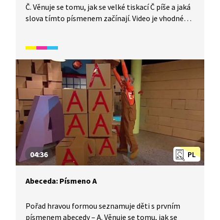
Č. Věnuje se tomu, jak se velké tiskací Č píše a jaká
slova tímto písmenem začínají. Video je vhodné
také jako doplňková aktivita k výuce češtiny
pro cizince. Určeno především pro začátečníky
mladšího školního věku.
04:36
PL
Abeceda: Písmeno A
Pořad hravou formou seznamuje děti s prvním
písmenem abecedy – A. Věnuje se tomu, jak se