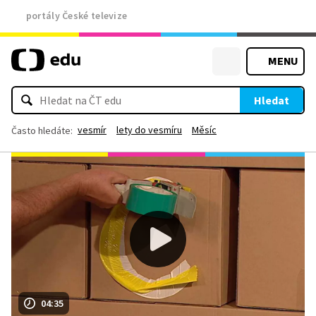
portály České televize
MENU
Hledat
vesmír
lety do vesmíru
Měsíc
Často hledáte:
04:35