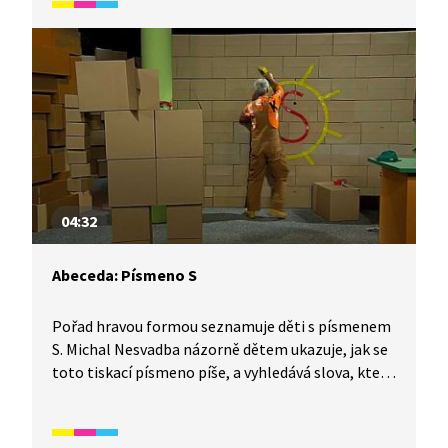
především pro začátečníky mladšího školního
věku.
04:32
Abeceda: Písmeno S
Pořad hravou formou seznamuje děti s písmenem
S. Michal Nesvadba názorně dětem ukazuje, jak se
toto tiskací písmeno píše, a vyhledává slova, která
tímto písmenem začínají. Video je vhodné také
jako doplňková aktivita k výuce češtiny pro cizince.
Určeno především pro začátečníky mladšího