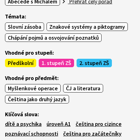
Ábécédé s Michalem
Přehrát celý pořad
Témata:
Slovní zásoba
Znakové systémy a piktogramy
Chápání pojmů a osvojování poznatků
Vhodné pro stupeň:
Předškolní
1. stupeň ZŠ
2. stupeň ZŠ
Vhodné pro předmět:
Myšlenkové operace
ČJ a literatura
Čeština jako druhý jazyk
Klíčová slova:
dítě a psychika
úroveň A1
čeština pro cizince
poznávací schopnosti
čeština pro začátečníky