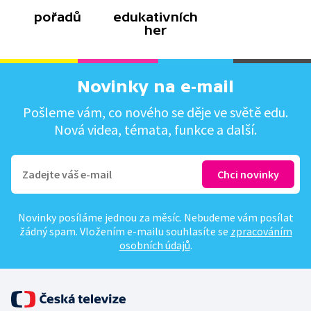
pořadů
edukativních
her
Novinky na e-mail
Pošleme vám, co nového se děje ve světě edu.
Nová videa, témata, funkce a další.
Novinky posíláme jednou za měsíc. Nebudeme vám posílat
žádný spam. Vložením e-mailu souhlasíte se
zpracováním
osobních údajů
.