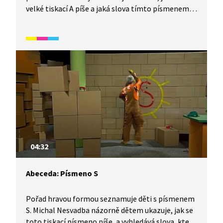
velké tiskací A píše a jaká slova tímto písmenem
začínají. Video je vhodné také jako doplňková
aktivita k výuce češtiny pro cizince. Určeno
především pro začátečníky mladšího školního
věku.
04:32
Abeceda: Písmeno S
Pořad hravou formou seznamuje děti s písmenem
S. Michal Nesvadba názorně dětem ukazuje, jak se
toto tiskací písmeno píše, a vyhledává slova, která