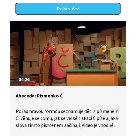
Další videa
04:26
Abeceda: Písmenko Č
Pořad hravou formou seznamuje děti s písmenem
Č. Věnuje se tomu, jak se velké tiskací Č píše a jaká
slova tímto písmenem začínají. Video je vhodné
také jako doplňková aktivita k výuce češtiny