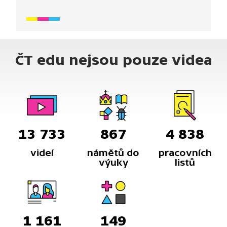
tímto písmenem začínají. Video je vhodné také
jako doplňková aktivita k výuce češtiny pro cizince.
Určeno především pro začátečníky mladšího
školního věku.
ČT edu nejsou pouze videa
13 733
867
4 838
videí
námětů do
pracovních
výuky
listů
1 161
149