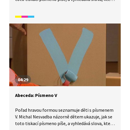
tímto písmenem začínají. Video je vhodné také
jako doplňková aktivita k výuce češtiny pro cizince.
Určeno především pro začátečníky mladšího
školního věku.
04:29
Abeceda: Písmeno V
Pořad hravou formou seznamuje děti s písmenem
V. Michal Nesvadba názorně dětem ukazuje, jak se
toto tiskací písmeno píše, a vyhledává slova, která