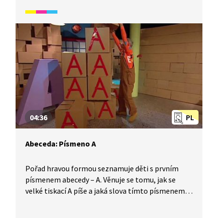
pro cizince. Určeno především pro začátečníky
mladšího školního věku.
04:36
PL
Abeceda: Písmeno A
Pořad hravou formou seznamuje děti s prvním
písmenem abecedy – A. Věnuje se tomu, jak se
velké tiskací A píše a jaká slova tímto písmenem
začínají. Video je vhodné také jako doplňková
aktivita k výuce češtiny pro cizince. Určeno