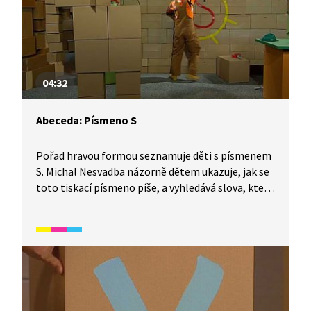
04:32
Abeceda: Písmeno S
Pořad hravou formou seznamuje děti s písmenem
S. Michal Nesvadba názorně dětem ukazuje, jak se
toto tiskací písmeno píše, a vyhledává slova, která
tímto písmenem začínají. Video je vhodné také
jako doplňková aktivita k výuce češtiny pro cizince.
Určeno především pro začátečníky mladšího
školního věku.