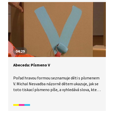
školního věku.
04:29
Abeceda: Písmeno V
Pořad hravou formou seznamuje děti s písmenem
V. Michal Nesvadba názorně dětem ukazuje, jak se
toto tiskací písmeno píše, a vyhledává slova, která
tímto písmenem začínají. Video je vhodné také
jako doplňková aktivita k výuce češtiny pro cizince.
Určeno především pro začátečníky mladšího
školního věku.