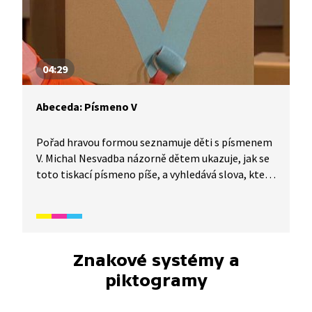
04:29
Abeceda: Písmeno V
Pořad hravou formou seznamuje děti s písmenem
V. Michal Nesvadba názorně dětem ukazuje, jak se
toto tiskací písmeno píše, a vyhledává slova, která
tímto písmenem začínají. Video je vhodné také
jako doplňková aktivita k výuce češtiny pro cizince.
Určeno především pro začátečníky mladšího
školního věku.
Znakové systémy a
piktogramy