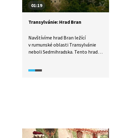
01:19
Transylvánie: Hrad Bran
Navštívíme hrad Bran ležící
v rumunské oblasti Transylvánie
neboli Sedmihradska. Tento hrad
získal svou popularitu hlavně
po vydání románu o Drákulovi,
který měl údajně na tomto hradě
sídlit. Jak to ale bylo doopravdy?