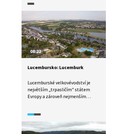
Prohlédneme si městské hradby
z 10. století, benediktinské
opatství nebo pozůstatky římské
vily.
08:22
Lucembursko: Lucemburk
Lucemburské velkovévodství je
největším „trpasličím" státem
Evropy a zároveň nejmenším
státem Evropské unie.
Prohlédneme si jeho hlavní město
Lucemburk a připomeneme si i jeho
historii. Uvidíme středověký hrad,
historické centrum,