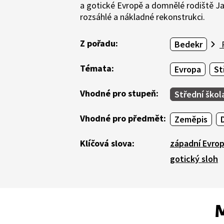
a gotické Evropě a domnělé rodiště J
rozsáhlé a nákladné rekonstrukci.
Z pořadu:
Bedekr
P
Témata:
Evropa
St
Vhodné pro stupeň:
Střední škol
Vhodné pro předmět:
Zeměpis
Klíčová slova:
západní Evro
gotický sloh
M