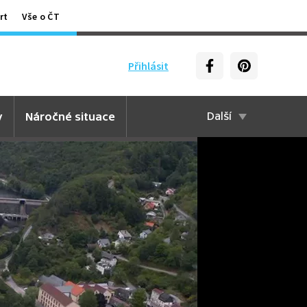
rt
Vše o ČT
Přihlásit
y
Náročné situace
Další