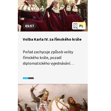
03:57
PL
Volba Karla IV. za římského krále
Pořad zachycuje způsob volby
římského krále, pozadí
diplomatického vyjednávání
a složitý vztah mezi Janem
Lucemburským a jeho synem
Karlem IV.