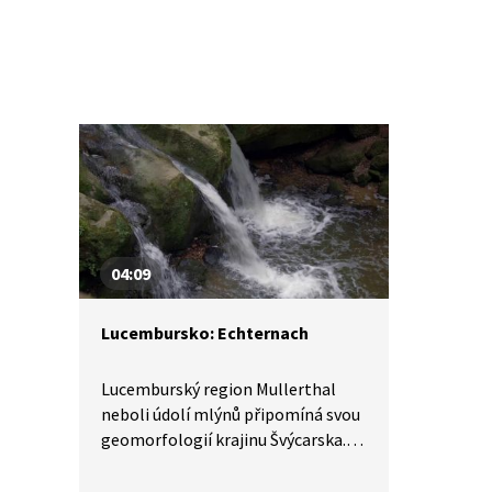
04:09
Lucembursko: Echternach
Lucemburský region Mullerthal
neboli údolí mlýnů připomíná svou
geomorfologií krajinu Švýcarska.
Centrem regionu je nejstarší
lucemburské město Echternach.