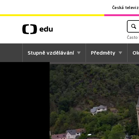
Česká televiz
Často 
Stupně vzdělávání
Předměty
Ok