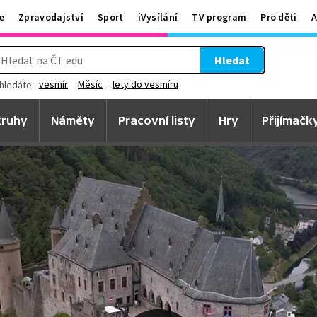
e
Zpravodajství
Sport
iVysílání
TV program
Pro děti
A
Hledat
vesmír
Měsíc
lety do vesmíru
hledáte:
ruhy
Náměty
Pracovní listy
Hry
Přijímačk