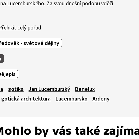
ana Lucemburského. Za svou dnešní podobu vděčí
řehrát celý pořad
ředověk - světové dějiny
a
Dějepis
pa
gotika
Jan Lucemburský
Benelux
gotická architektura
Lucembursko
Ardeny
ohlo by vás také zajím