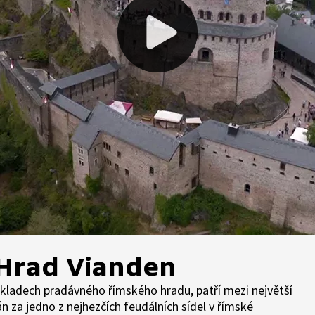
Hrad Vianden
ákladech pradávného římského hradu, patří mezi největší
 za jedno z nejhezčích feudálních sídel v římské