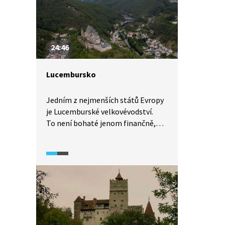
velkovévodskou rezidenci
i katedrálu Notre Dame, kde je
pochován český král Jan
Lucemburský.
24:46
Lucembursko
Jedním z nejmenších států Evropy
je Lucemburské velkovévodství.
To není bohaté jenom finančně,
neboť je centrem mnoha institucí
a bank, ale i kulturně a svou
přírodou. Průvodci Bedekru nás
provedou zajímavými místy
velkovévodství a dozvíme se také,
co má Lucemburské velkovévodství
společného s Českou republikou.