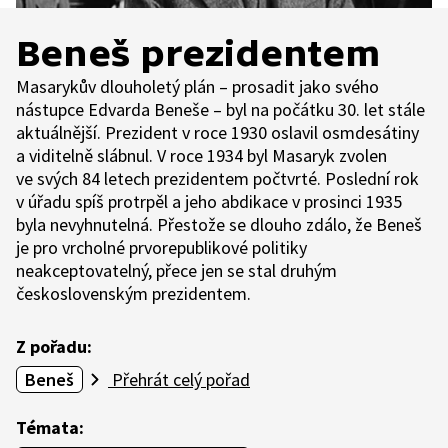
Beneš prezidentem
Masarykův dlouholetý plán – prosadit jako svého
nástupce Edvarda Beneše – byl na počátku 30. let stále
aktuálnější. Prezident v roce 1930 oslavil osmdesátiny
a viditelně slábnul. V roce 1934 byl Masaryk zvolen
ve svých 84 letech prezidentem počtvrté. Poslední rok
v úřadu spíš protrpěl a jeho abdikace v prosinci 1935
byla nevyhnutelná. Přestože se dlouho zdálo, že Beneš
je pro vrcholné prvorepublikové politiky
neakceptovatelný, přece jen se stal druhým
československým prezidentem.
Z pořadu:
Beneš
Přehrát celý pořad
Témata: