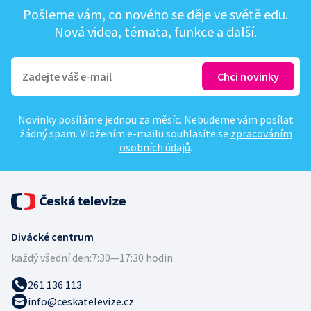
Pošleme vám, co nového se děje ve světě edu.
Nová videa, témata, funkce a další.
Novinky posíláme jednou za měsíc. Nebudeme vám posílat
žádný spam. Vložením e-mailu souhlasíte se
zpracováním
osobních údajů
.