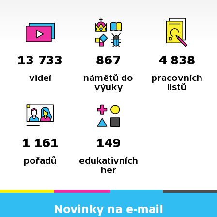
Národní filmový archiv
13 733
867
4 838
videí
námětů do
pracovních
výuky
listů
1 161
149
pořadů
edukativních
her
Novinky na e-mail