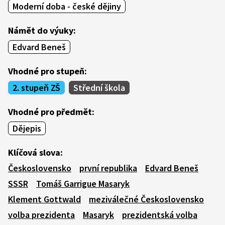
Moderní doba - české dějiny
Námět do výuky:
Edvard Beneš
Vhodné pro stupeň:
2. stupeň ZŠ
Střední škola
Vhodné pro předmět:
Dějepis
Klíčová slova:
Československo
první republika
Edvard Beneš
SSSR
Tomáš Garrigue Masaryk
Klement Gottwald
meziválečné Československo
volba prezidenta
Masaryk
prezidentská volba