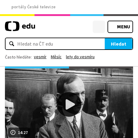
portály České televize
MENU
Hledat
vesmír
Měsíc
lety do vesmíru
Často hledáte:
14:27