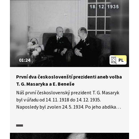
01:24
PL
První dva českoslovenští prezidenti aneb volba
T. G. Masaryka a E. Beneše
Náš první československý prezident T. G. Masaryk
byl v úřadu od 14. 11. 1918 do 14. 12. 1935.
Naposledy byl zvolen 24. 5. 1934. Po jeho abdikaci
byl poprvé zvolen prezidentem E. Beneš. Ukázka
obsahuje dobové záběry.