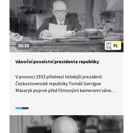
nezamlouval nejen z důvodu nízkého věku.
00:39
PL
Vánoční poselství prezidenta republiky
V prosinci 1933 přednesl tehdejší prezident
Československé republiky Tomáš Garrigue
Masaryk poprvé před filmovými kamerami vánoční
poselství. Další už pronášel jeho nástupce, Edvard
Beneš. Tradice přetrvala i dále, byť v době
komunistického režimu v podobě novoročních
projevů. K prvorepublikové tradici se vrátil až
prezident Miloš Zeman. Podívejte se na část
vánočního projevu Edvarda Beneše z roku 1946.