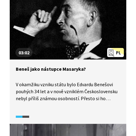
03:02
PL
Beneš jako nástupce Masaryka?
V okamžiku vzniku státu bylo Edvardu Benešovi
pouhých 34 let a v nově vzniklém Československu
nebyl příliš známou osobností. Přesto si ho
tehdejší prezident Tomáš Garrigue Masaryk
vyhlédl jako svého ideálního nástupce. Tato
prezidentova představa však poměrně výrazně
narazila na záměry tehdejších prvorepublikových
politiků, kterým se Beneš jako příští prezident