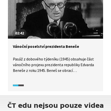
02:42
Vánoční poselství prezidenta Beneše
Pasáž z dobového týdeníku (1945) obsahuje část
vánočního projevu prezidenta republiky Edvarda
Beneše z roku 1945. Beneš se obrací
k československým občanům krátce po skončení
druhé světové války a zmiňuje jak bilanční
zamyšlení, tak výzvu do budoucna. Snaží se občany
povzbudit, ale zároveň otevřeně pojmenovává
těžkosti poválečného období. Celý projev je veden
ČT edu nejsou pouze videa
v duchu umírněného optimismu, víry v budoucnost
a mravní odpovědnosti za další vývoj národa. Zdroj: