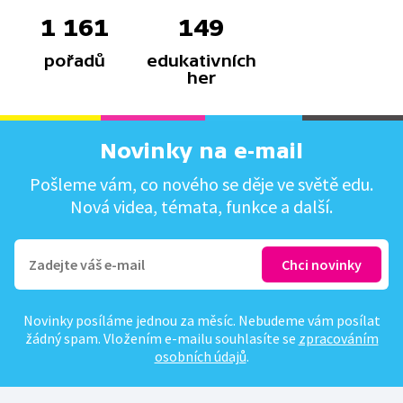
1 161
149
pořadů
edukativních
her
Novinky na e-mail
Pošleme vám, co nového se děje ve světě edu.
Nová videa, témata, funkce a další.
Novinky posíláme jednou za měsíc. Nebudeme vám posílat
žádný spam. Vložením e-mailu souhlasíte se
zpracováním
osobních údajů
.