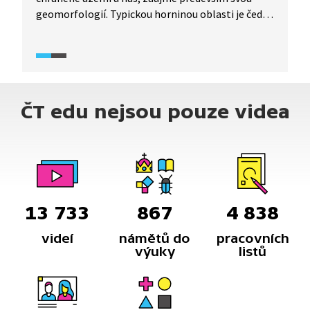
geomorfologií. Typickou horninou oblasti je čedič,
při jehož zvětrávání vznikla rozsáhlá kamenná
moře, jako například na Plešivci. Dále tu najdeme
zbytky lávových sopouchů a další pozůstatky
vulkanické činnosti.
ČT edu nejsou pouze videa
13 733
867
4 838
videí
námětů do
pracovních
výuky
listů