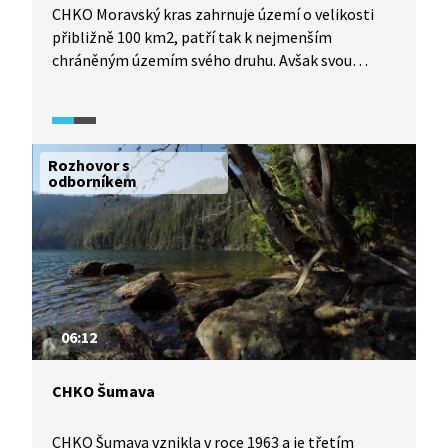
CHKO Moravský kras zahrnuje území o velikosti
přibližně 100 km2, patří tak k nejmenším
chráněným územím svého druhu. Avšak svou
rozmanitostí předčí i rozlehlejší CHKO. Jedná se
o největší krasové území Česka a najdeme tu jak
jeskyně s bohatou krápníkovou výzdobou, tak
i hluboké kaňony, propady, skalní žleby nebo
Rozhovor s
závrty.
odborníkem
06:12
CHKO Šumava
CHKO Šumava vznikla v roce 1963 a je třetím