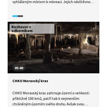
vyhlášeným místem k rekreaci. Jejich návštěvnost
poklesla po založení vojenského újezdu.
S rekreanty se tu už nesetkáme, Padrťské rybníky
jsou však dodnes oblíbené mezi výletníky
a trampy. V závěru reportáže se za jedním z nich
Rozhovor s
vypravíme, jelikož s Brdy je tramping
odborníkem
neodmyslitelně spojen.
05:40
CHKO Moravský kras
CHKO Moravský kras zahrnuje území o velikosti
přibližně 100 km2, patří tak k nejmenším
chráněným územím svého druhu. Avšak svou