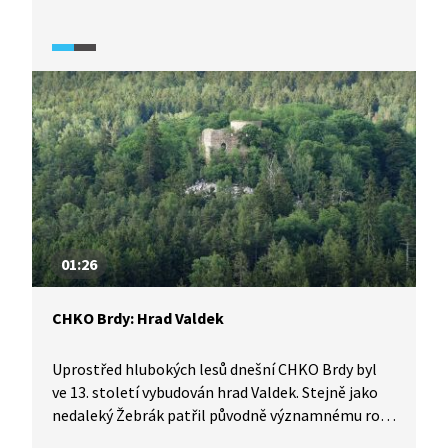
rozmanitostí předčí i rozlehlejší CHKO. Jedná se
o největší krasové území Česka a najdeme tu jak
jeskyně s bohatou krápníkovou výzdobou, tak
i hluboké kaňony, propady, skalní žleby nebo
závrty.
01:26
CHKO Brdy: Hrad Valdek
Uprostřed hlubokých lesů dnešní CHKO Brdy byl
ve 13. století vybudován hrad Valdek. Stejně jako
nedaleký Žebrák patřil původně významnému rodu
Zajíců. V rukách nových majitelů hrad upadal