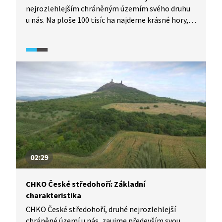
nejrozlehlejším chráněným územím svého druhu
u nás. Na ploše 100 tisíc ha najdeme krásné hory,
zlatonosné řeky, barevná rašeliniště či vodopády.
Západní část CHKO Šumava je nejhornatější, jsou
tam například vrcholy Pancíř a Špičák, ale také
ledovcová jezera. Ve střední části se nachází
Boubínský prales. Jižní části dominuje vodní nádrž
Lipno.
02:29
CHKO České středohoří: Základní
charakteristika
CHKO České středohoří, druhé nejrozlehlejší
chráněné území u nás, zaujme především svou