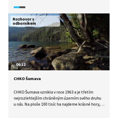
a od 16. století zůstal opuštěn. Později byl však
Valdek inspirací pro spisovatele a také oblíbeným
cílem výletů skautů a trampů. Od roku 1965 je hrad
Rozhovor s
kulturní památkou.
odborníkem
06:12
CHKO Šumava
CHKO Šumava vznikla v roce 1963 a je třetím
nejrozlehlejším chráněným územím svého druhu
u nás. Na ploše 100 tisíc ha najdeme krásné hory,
zlatonosné řeky, barevná rašeliniště či vodopády.
Západní část CHKO Šumava je nejhornatější, jsou