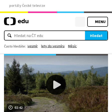
portály České televize
MENU
Hledat
vesmír
lety do vesmíru
Měsíc
Často hledáte:
02:42