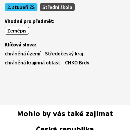
2. stupeň ZŠ
Střední škola
Vhodné pro předmět:
Zeměpis
Klíčová slova:
chráněná území
Středočeský kraj
chráněná krajinná oblast
CHKO Brdy
Mohlo by vás také zajímat
Česká republika