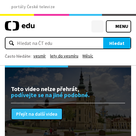
portály České televize
MENU
Hledat
vesmír
lety do vesmíru
Měsíc
Často hledáte:
Toto video nelze přehrát,
podívejte se na jiné podobné.
Přejít na další videa