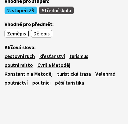
Vhodné pro stupeň:
2. stupeň ZŠ
Střední škola
Vhodné pro předmět:
Zeměpis
Dějepis
Klíčová slova:
cestovní ruch
křesťanství
turismus
poutní místo
Cyril a Metoděj
Konstantin a Metoděj
turistická trasa
Velehrad
poutnictví
poutníci
pěší turistika