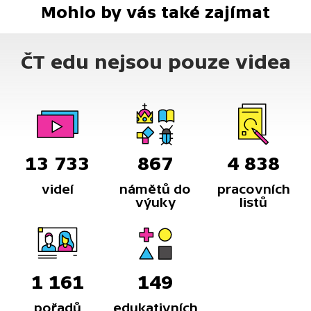
Mohlo by vás také zajímat
ČT edu nejsou pouze videa
13 733
867
4 838
videí
námětů do
pracovních
výuky
listů
1 161
149
pořadů
edukativních