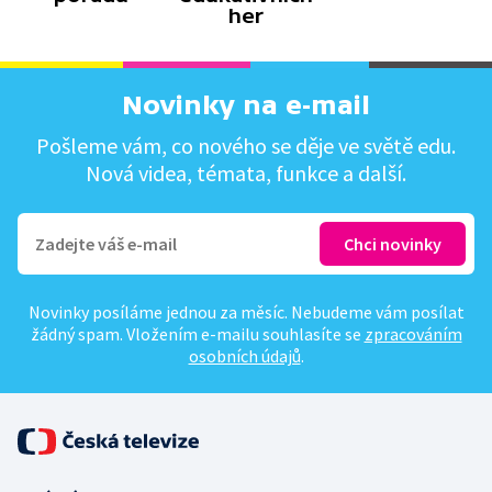
her
Novinky na e-mail
Pošleme vám, co nového se děje ve světě edu.
Nová videa, témata, funkce a další.
Novinky posíláme jednou za měsíc. Nebudeme vám posílat
žádný spam. Vložením e-mailu souhlasíte se
zpracováním
osobních údajů
.