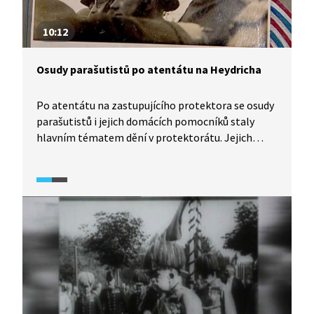
10:12
Osudy parašutistů po atentátu na Heydricha
Po atentátu na zastupujícího protektora se osudy
parašutistů i jejich domácích pomocníků staly
hlavním tématem dění v protektorátu. Jejich
hrdinské smrti předcházelo udání Karla Čurdy.
Podívejte na diskuzi historiků o motivaci k selhání
i osudech lidí spjatých s atentátem.