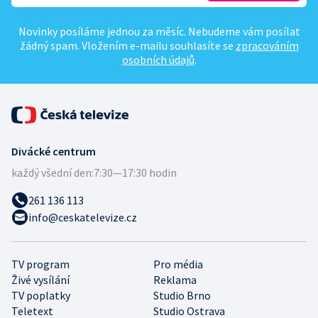
Novinky posíláme jednou za měsíc. Nebudeme vám posílat
žádný spam. Vložením e-mailu souhlasíte se
zpracováním
osobních údajů
.