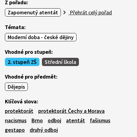
Z pořadu:
Zapomenutý atentát
Přehrát celý pořad
Témata:
Moderní doba - české dějiny
Vhodné pro stupeň:
2. stupeň ZŠ
Střední škola
Vhodné pro předmět:
Dějepis
Klíčová slova:
protektorát
protektorát Čechy a Morava
nacismus
Brno
odboj
atentát
fašismus
gestapo
druhý odboj