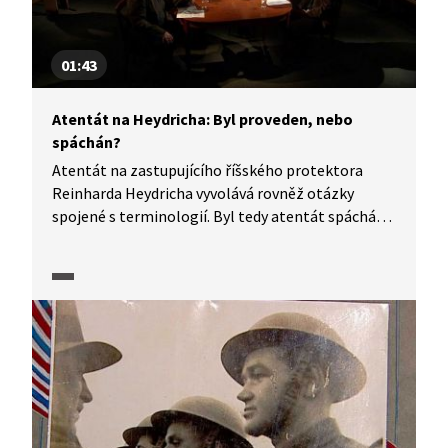
01:43
Atentát na Heydricha: Byl proveden, nebo
spáchán?
Atentát na zastupujícího říšského protektora
Reinharda Heydricha vyvolává rovněž otázky
spojené s terminologií. Byl tedy atentát spáchán,
nebo proveden? A nevyvolává samotného užívání
výrazu "atentát" nevhodné konotace? Jak se
k této otázce staví historikové? To si můžeme
vyslechnout v pořadu Historie.cs.