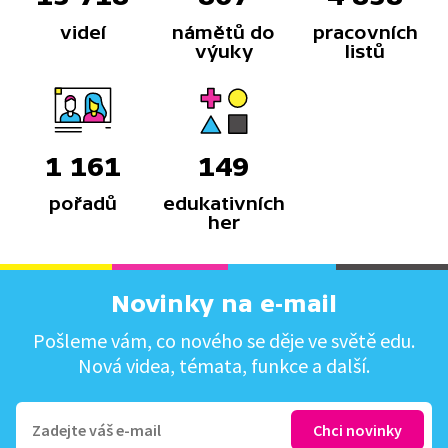
videí
námětů do
pracovních
výuky
listů
1 161
149
pořadů
edukativních
her
Novinky na e-mail
Pošleme vám, co nového se děje ve světě edu.
Nová videa, témata, funkce a další.