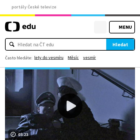
portály České televize
MENU
Hledat
lety do vesmíru
Měsíc
vesmír
Často hledáte:
03:23