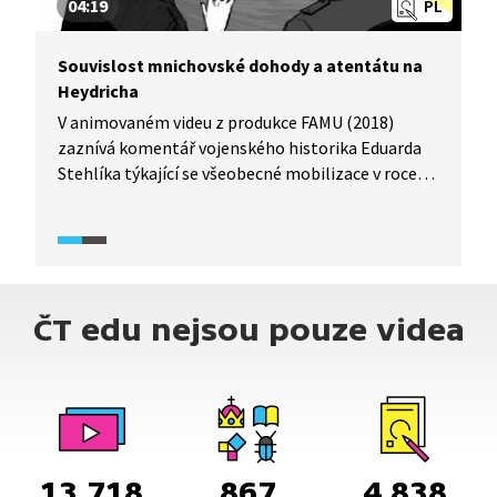
04:19
PL
Souvislost mnichovské dohody a atentátu na
Heydricha
V animovaném videu z produkce FAMU (2018)
zaznívá komentář vojenského historika Eduarda
Stehlíka týkající se všeobecné mobilizace v roce
1938 a atentátu na Reinharda Heydricha. S oběma
událostmi se podle komentáře pojí otázky o jejich
významu. Měli jsme se bránit? Stál atentát za to,
když domyslíme jeho důsledky v podobě vypálení
Lidic a Ležáků? Video diváky přesvědčuje, že obě
ČT edu nejsou pouze videa
události měly svůj dobový význam a v případě
atentátu zdůrazňuje jeho důležitost
pro odstoupení Británie a Francie od mnichovské
dohody.
13 718
867
4 838