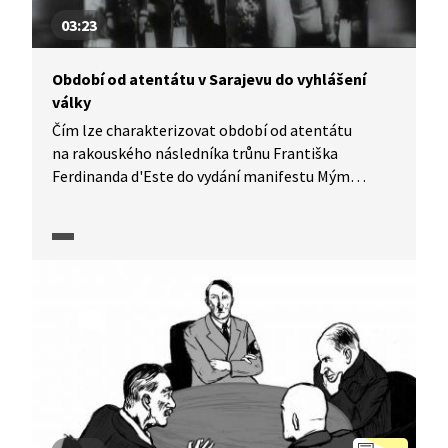
03:23
Období od atentátu v Sarajevu do vyhlášení
války
Čím lze charakterizovat období od atentátu
na rakouského následníka trůnu Františka
Ferdinanda d'Este do vydání manifestu Mým
národům? Mysleli si tehdy lidé, že může vypuknout
tak zdrcující válka? Jak se vyvíjely požadavky
Rakouska-Uherska vůči Srbsku? A jaké postavení
v té době zaujalo Německo? Do kontextu Evropy
v předvečer války nás uvedou historici v pořadu
Historie.cs.