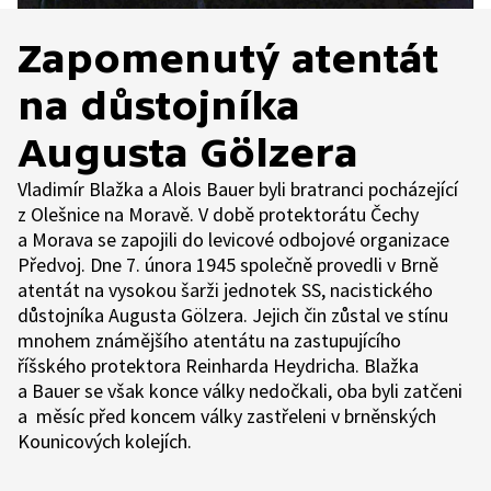
Zapomenutý atentát
na důstojníka
Augusta Gölzera
Vladimír Blažka a Alois Bauer byli bratranci pocházející
z Olešnice na Moravě. V době protektorátu Čechy
a Morava se zapojili do levicové odbojové organizace
Předvoj. Dne 7. února 1945 společně provedli v Brně
atentát na vysokou šarži jednotek SS, nacistického
důstojníka Augusta Gölzera. Jejich čin zůstal ve stínu
mnohem známějšího atentátu na zastupujícího
říšského protektora Reinharda Heydricha. Blažka
a Bauer se však konce války nedočkali, oba byli zatčeni
a měsíc před koncem války zastřeleni v brněnských
Kounicových kolejích.