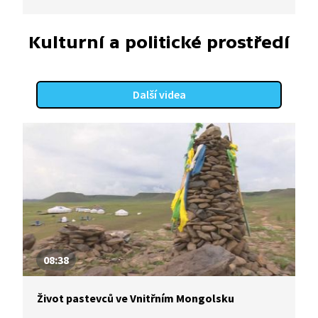
v malebném historickém městečku.
Kulturní a politické prostředí
Další videa
08:38
Život pastevců ve Vnitřním Mongolsku