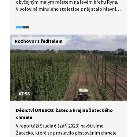
obyčejným malým městem na levém břehu Rýna.
V polovině minulého století se z něj stalo hlavní
město nově vzniklého Západního Německa. Proč
se stal metropolí SRN právě Bonn, a ne Frankfurt,
jak mnozí očekávali? To a mnohem více se
dozvíme v následujícím videu.
Rozhovor s ředitelem
07:56
Dědictví UNESCO: Žatec a krajina žateckého
chmele
V reportáži Studia 6 (září 2023) navštívíme
Žatecko, které se proslavilo pěstováním chmele.