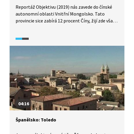
Reportáž Objektivu (2019) nás zavede do čínské
autonomní oblasti Vnitřní Mongolsko. Tato
provincie sice zabírá 12 procent Číny, žijí zde však
pouhá 2 procenta čínské populace. Rozlehlé stepi
jsou domovem pastevců s jejich stády. Stále větší
problém pro ně ovšem představuje desertifikace
a také autoritářská politika Číny. V reportáži
nahlédneme do života pastevců a také zjistíme,
jak zmíněné hrozby ovlivňují jejich životní styl.
04:16
Španělsko: Toledo