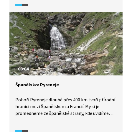
dokázala tolerovat tři náboženství – křesťanství,
judaismus a islám. Toledo nechybí na seznamu
kulturního dědictví UNESCO.
08:04
Španělsko: Pyreneje
Pohoří Pyreneje dlouhé přes 400 km tvoří přírodní
hranici mezi Španělskem a Francií. My si je
prohlédneme ze španělské strany, kde uvidíme
ledovcová jezera, vápencové kaňony i vodopády.
Také se zastavíme v podhůří centrálních Pyrenejí