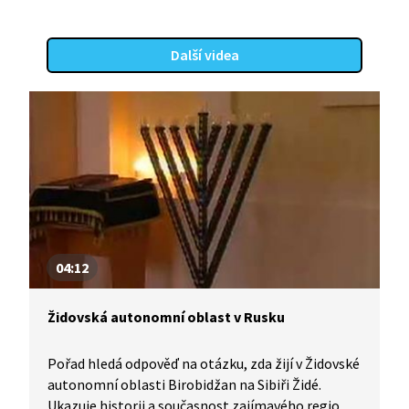
Další videa
04:12
Židovská autonomní oblast v Rusku
Pořad hledá odpověď na otázku, zda žijí v Židovské
autonomní oblasti Birobidžan na Sibiři Židé.
Ukazuje historii a současnost zajímavého regionu