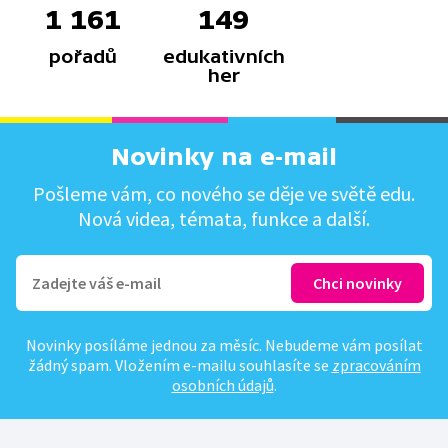
1 161
149
pořadů
edukativních
her
Novinky na e-mail
Pošleme vám, co nového se děje ve světě edu.
Nová videa, témata, funkce a další.
Novinky posíláme jednou za měsíc. Nebudeme vám posílat
žádný spam. Vložením e-mailu souhlasíte se
zpracováním
osobních údajů
.