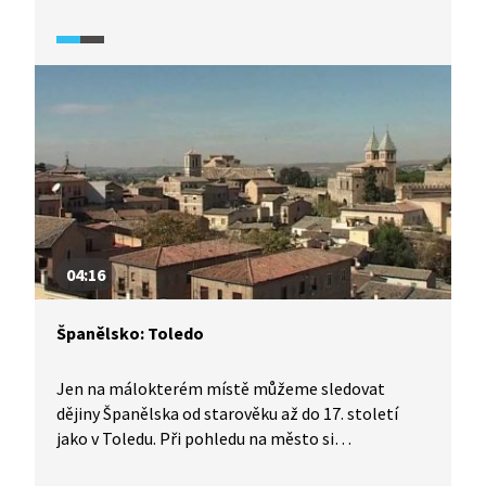
a samozřejmě jako koření. Dodnes se ve Španělsku
šafrán pěstuje tradičním způsobem, který si
prohlédneme v reportáži.
04:16
Španělsko: Toledo
Jen na málokterém místě můžeme sledovat
dějiny Španělska od starověku až do 17. století
jako v Toledu. Při pohledu na město si
připomeneme jeho historii včetně toho, jak se zde