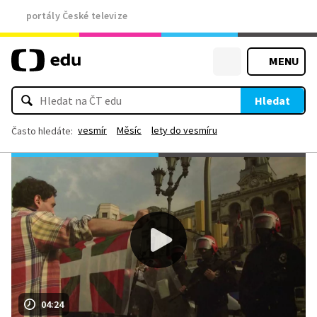
portály České televize
MENU
Hledat
vesmír
Měsíc
lety do vesmíru
Často hledáte:
04:24