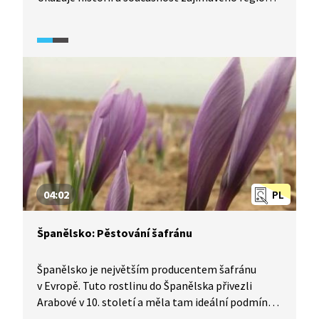
současného Ruska.
04:02
PL
Španělsko: Pěstování šafránu
Španělsko je největším producentem šafránu
v Evropě. Tuto rostlinu do Španělska přivezli
Arabové v 10. století a měla tam ideální podmínky.
Využívala se při výrobě léků, parfémů