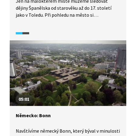
Jen na málokterém místě můžeme sledovat
dějiny Španělska od starověku až do 17. století
jako v Toledu. Při pohledu na město si
připomeneme jeho historii včetně toho, jak se zde
dokázala tolerovat tři náboženství – křesťanství,
judaismus a islám. Toledo nechybí na seznamu
kulturního dědictví UNESCO.
05:01
Německo: Bonn
Navštívíme německý Bonn, který býval v minulosti