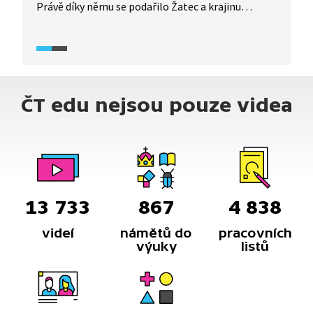
Právě díky němu se podařilo Žatec a krajinu
žateckého chmele zapsat jako vůbec první
chmelařskou oblast na světě na seznam památek
UNESCO. Co zápis na seznam UNESCO obnášel?
Co si lidé v Žatci od zápisu slibují a jaké další plány
se město nyní pro rozvoj turismu bude snažit
ČT edu nejsou pouze videa
realizovat, přiblíží Jaroslav Špička, ředitel Chrámu
chmele a piva v Žatci.
13 733
867
4 838
videí
námětů do
pracovních
výuky
listů