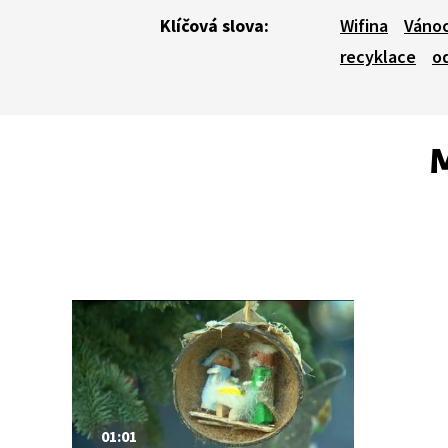
Klíčová slova:
Wifina
Váno
recyklace
o
M
01:01