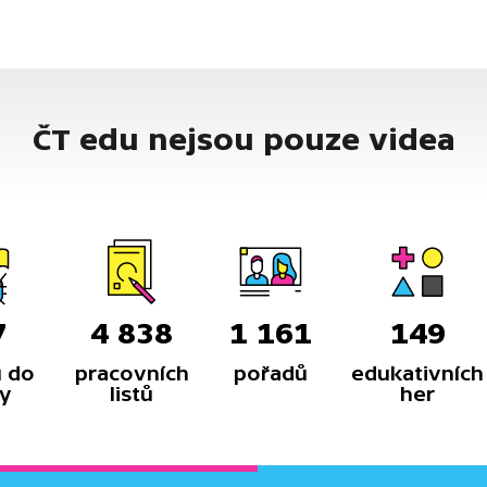
ČT edu nejsou pouze videa
7
4 838
1 161
149
 do
pracovních
pořadů
edukativních
y
listů
her