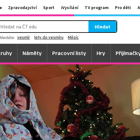
e
Zpravodajství
Sport
iVysílání
TV program
Pro děti
A
Hledat
vesmír
lety do vesmíru
Měsíc
hledáte:
ruhy
Náměty
Pracovní listy
Hry
Přijímačk