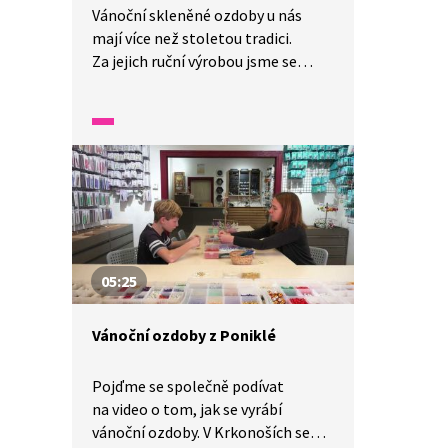
Vánoční skleněné ozdoby u nás
mají více než stoletou tradici.
Za jejich ruční výrobou jsme se
vydali do Dvora Králové nad Labem,
kde nám vysvětlí celý postup
výroby. Ať už je na stromečku doma
máte, nebo ne, rozhodně stojí
za to se s jejich vznikem blíže
seznámit.
05:25
Vánoční ozdoby z Poniklé
Pojďme se společně podívat
na video o tom, jak se vyrábí
vánoční ozdoby. V Krkonoších se