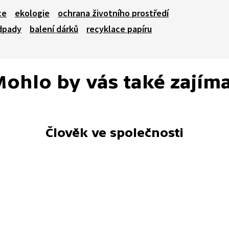
ce
ekologie
ochrana životního prostředí
dpady
balení dárků
recyklace papíru
ohlo by vás také zajím
Člověk ve společnosti