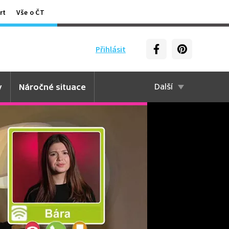
rt
Vše o ČT
Přihlásit
y
Náročné situace
Další