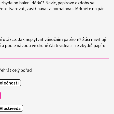
m zbyde po balení dárků? Navíc, papírové ozdoby se
žete tvarovat, zastřihávat a pomalovat. Mrkněte na pár
 otázce: Jak neplýtvat vánočním papírem? Žáci navrhují
í a podle návodu ve druhé části videa si ze zbytků papíru
ehrát celý pořad
olečnosti
Vlastivěda