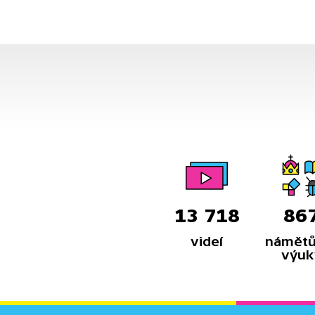
předkové a proč? Odpovědi
na všechny tyto otázky vám
přinese toto video.
13 718
86
videí
námětů
výuk