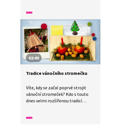
totiž věnuje rodinná firma výrobě
vánočních ozdob již skoro 150 let.
Unikátní je v tom, že jsou poslední
na světě, komu se podařilo tuto
technologii uchovat. Tyto ozdoby
z Poniklé jsou známé po celém
světě, a dokonce je chrání
i UNESCO.
02:49
Tradice vánočního stromečku
Víte, kdy se začal poprvé strojit
vánoční stromeček? Kdo s touto
dnes velmi rozšířenou tradicí
začal? V jaké zemi se poprvé
rozsvítil stromek ozdobený
elektrickými žárovkami? A kde
u nás? Jaké další tradice ctili naši