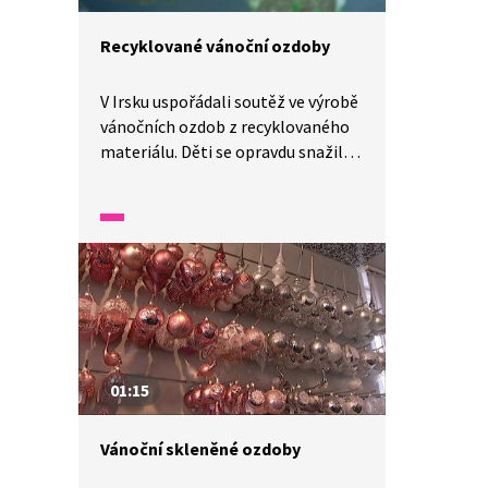
Recyklované vánoční ozdoby
V Irsku uspořádali soutěž ve výrobě
vánočních ozdob z recyklovaného
materiálu. Děti se opravdu snažily
a přicházely s originálními nápady.
Vyrobily betlém z kokosového
ořechu, strom ze staré skládačky,
andělíčky z alobalu nebo hvězdu
z rozstříhané plechovky. Jak
to vypadalo?
01:15
Vánoční skleněné ozdoby