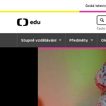
Česká televiz
Často 
Stupně vzdělávání
Předměty
Ok