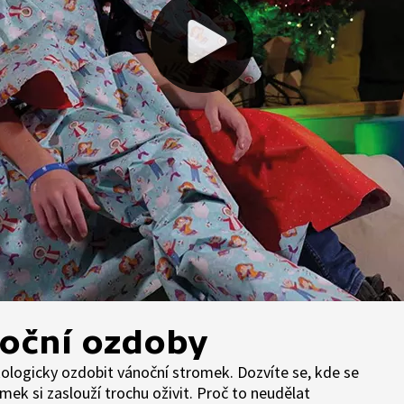
noční ozdoby
kologicky ozdobit vánoční stromek. Dozvíte se, kde se
mek si zaslouží trochu oživit. Proč to neudělat