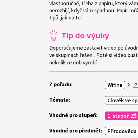
vlastnoručně, třeba z papíru, který vá
nerozbijí, když vám spadnou. Papír mů
tipů, jak na to.
Tip do výuky
Doporučujeme zastavit video po úvodní
ve skupinách řešení. Poté si video pust
několik ozdob vyrobí.
Z pořadu:
Wifina
Př
Témata:
Člověk ve sp
Vhodné pro stupeň:
1. stupeň ZŠ
Vhodné pro předmět:
Přírodověda 