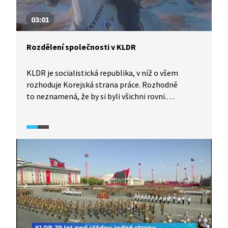
03:01
Rozdělení společnosti v KLDR
KLDR je socialistická republika, v níž o všem
rozhoduje Korejská strana práce. Rozhodně
to neznamená, že by si byli všichni rovni.
Společnost je rozdělena do kast, které občanům
s trochou nadsázky už při narození předurčují, jak
bude vypadat celý jejich život. Rozhovor
s koreanistkou přibližuje, jak konkrétně
příslušnost k dané kastě vypadá v reálném životě,
kde se v kastovním systému nachází vládnoucí
dynastie Kimů a zda je mezi kastami nějaká
prostupnost.