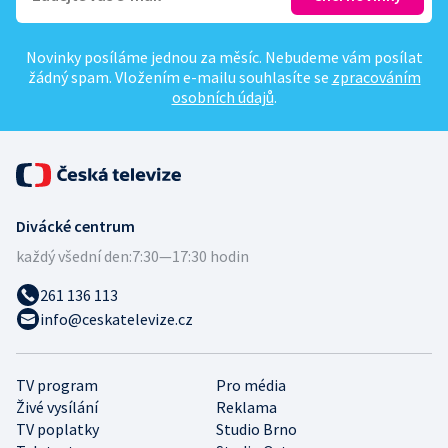
Novinky posíláme jednou za měsíc. Nebudeme vám posílat
žádný spam. Vložením e-mailu souhlasíte se
zpracováním
osobních údajů
.