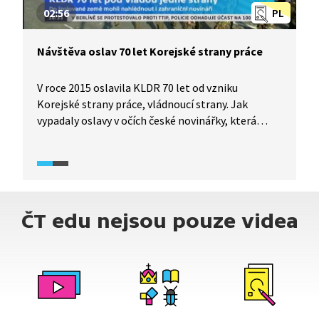
02:56
PL
Návštěva oslav 70 let Korejské strany práce
V roce 2015 oslavila KLDR 70 let od vzniku
Korejské strany práce, vládnoucí strany. Jak
vypadaly oslavy v očích české novinářky, která
patřila mezi pozvané samotnou vládnoucí
stranou? Kde a za jakých podmínek se mohli
novináři pohybovat? Ve videu čekají nejen
odpovědi na tyto otázky, ale i další postřehy k celé
akci.
ČT edu nejsou pouze videa