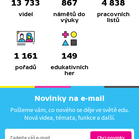
13 733
867
4 838
videí
námětů do
pracovních
výuky
listů
1 161
149
pořadů
edukativních
her
Novinky na e-mail
Pošleme vám, co nového se děje ve světě edu.
Nová videa, témata, funkce a další.