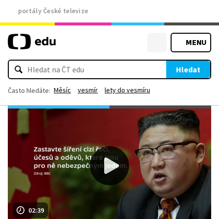
portály České televize
MENU
Hledat
Měsíc
vesmír
lety do vesmíru
Často hledáte:
02:39